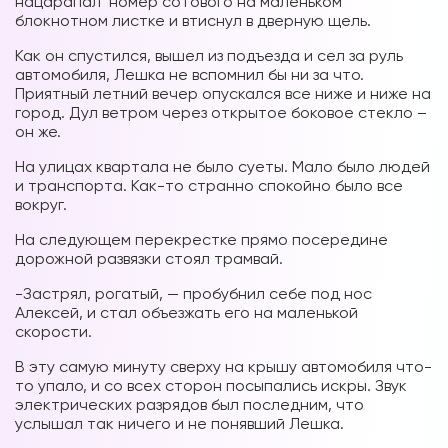
нацарапал номер сотового на маленьком
блокнотном листке и втиснул в дверную щель.
Как он спустился, вышел из подъезда и сел за руль
автомобиля, Лешка не вспомнил бы ни за что.
Приятный летний вечер опускался все ниже и ниже на
город. Дул ветром через открытое боковое стекло –
он же.
На улицах квартала не было суеты. Мало было людей
и транспорта. Как-то странно спокойно было все
вокруг.
На следующем перекрестке прямо посередине
дорожной развязки стоял трамвай.
-Застрял, рогатый, — пробубнил себе под нос
Алексей, и стал объезжать его на маленькой
скорости.
В эту самую минуту сверху на крышу автомобиля что-
то упало, и со всех сторон посыпались искры. Звук
электрических разрядов был последним, что
услышал так ничего и не понявший Лешка.