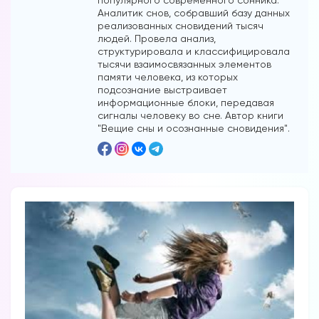
Аналитик снов, собравший базу данных
реализованных сновидений тысяч
людей. Провела анализ,
структурировала и классифицировала
тысячи взаимосвязанных элементов
памяти человека, из которых
подсознание выстраивает
информационные блоки, передавая
сигналы человеку во сне. Автор книги
"Вещие сны и осознанные сновидения".
Вы можете получать информацию во
снах (проверено более 100000
участниками)
Мы разработали систему практик, с
помощью которой можно получать
информацию во снах с первых дней.
Скачайте приложение, чтобы получить
доступ:
Скачать