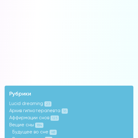
Рубрики
Lucid dreaming
23
Архив гипнотерапевта
16
Аффирмации снов
123
Вещие сны
184
Будущее во сне
48