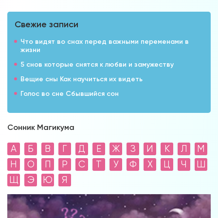
Свежие записи
Что видят во снах перед важными переменами в
жизни
5 снов которые снятся к любви и замужеству
Вещие сны Как научиться их видеть
Голос во сне Сбывшийся сон
Сонник Магикума
А
Б
В
Г
Д
Е
Ж
З
И
К
Л
М
Н
О
П
Р
С
Т
У
Ф
Х
Ц
Ч
Ш
Щ
Э
Ю
Я