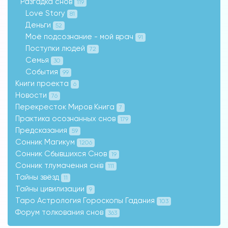
Разгадка снов
119
Love Story
81
Деньги
52
Моё подсознание - мой врач
91
Поступки людей
72
Семья
30
События
99
Книги проекта
6
Новости
76
Перекресток Миров Книга
7
Практика осознанных снов
179
Предсказания
59
Сонник Магикум
1206
Сонник Сбывшихся Снов
19
Сонник тлумачення снів
111
Тайны звёзд
11
Тайны цивилизации
9
Таро Астрология Гороскопы Гадания
103
Форум толкования снов
363