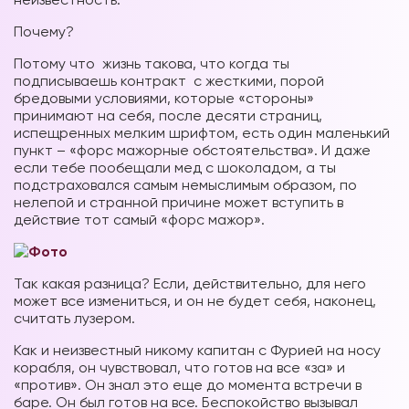
Почему?
Потому что жизнь такова, что когда ты
подписываешь контракт с жесткими, порой
бредовыми условиями, которые «стороны»
принимают на себя, после десяти страниц,
испещренных мелким шрифтом, есть один маленький
пункт – «форс мажорные обстоятельства». И даже
если тебе пообещали мед с шоколадом, а ты
подстраховался самым немыслимым образом, по
нелепой и странной причине может вступить в
действие тот самый «форс мажор».
Так какая разница? Если, действительно, для него
может все измениться, и он не будет себя, наконец,
считать лузером.
Как и неизвестный никому капитан с Фурией на носу
корабля, он чувствовал, что готов на все «за» и
«против». Он знал это еще до момента встречи в
баре. Он был готов на все. Беспокойство вызывал