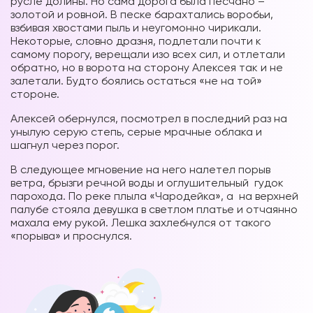
русле долины. Но сама дорога была песчано –
золотой и ровной. В песке барахтались воробьи,
взбивая хвостами пыль и неугомонно чирикали.
Некоторые, словно дразня, подлетали почти к
самому порогу, верещали изо всех сил, и отлетали
обратно, но в ворота на сторону Алексея так и не
залетали. Будто боялись остаться «не на той»
стороне.
Алексей обернулся, посмотрел в последний раз на
унылую серую степь, серые мрачные облака и
шагнул через порог.
В следующее мгновение на него налетел порыв
ветра, брызги речной воды и оглушительный гудок
парохода. По реке плыла «Чародейка», а на верхней
палубе стояла девушка в светлом платье и отчаянно
махала ему рукой. Лешка захлебнулся от такого
«порыва» и проснулся.