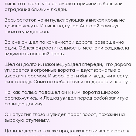
лишь тот факт, что он сможет причинить боль или
страдания близким людям.
Весь остаток ночи пульсирующая в висках кровь не
давала уснуть. И лишь под утро Алексей сомкнул
глаза и увидел сон.
Во сне он шел по каменистой дороге, совершенно
один. Облезлая растительность местами создавала
видимость полевой травы.
Шел он долго и, наконец, увидел впереди, что дорога
упирается в огромные ворота – двустворчатые с
высоким проемом. И ворота эти были, ведь, ни к селу,
ни к городу. Сами по себе стояли на дороге и все тут.
Но, как только подошел он к ним, ворота широко
распахнулись, и Лешка увидел перед собой залитую
солнцем долину.
Он опустил глаза и увидел порог ворот, похожий на
высокую ступеньку.
Дальше дорога так же продолжалась и вела к реке в