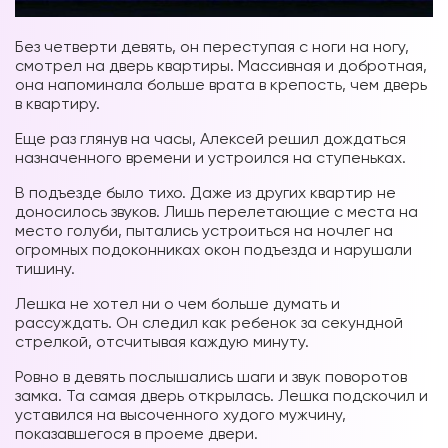
Без четверти девять, он переступая с ноги на ногу,
смотрел на дверь квартиры. Массивная и добротная,
она напоминала больше врата в крепость, чем дверь
в квартиру.
Еще раз глянув на часы, Алексей решил дождаться
назначенного времени и устроился на ступеньках.
В подъезде было тихо. Даже из других квартир не
доносилось звуков. Лишь перелетающие с места на
место голуби, пытались устроиться на ночлег на
огромных подоконниках окон подъезда и нарушали
тишину.
Лешка не хотел ни о чем больше думать и
рассуждать. Он следил как ребенок за секундной
стрелкой, отсчитывая каждую минуту.
Ровно в девять послышались шаги и звук поворотов
замка. Та самая дверь открылась. Лешка подскочил и
уставился на высоченного худого мужчину,
показавшегося в проеме двери.