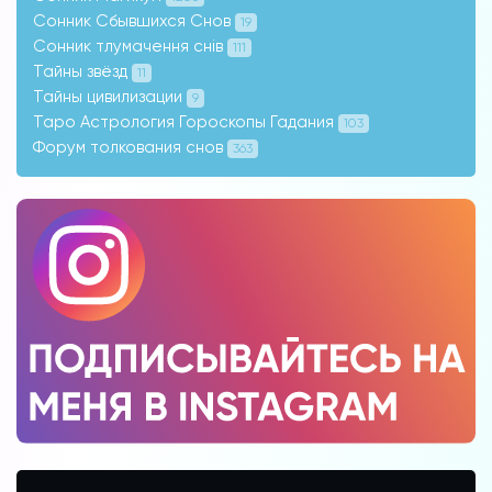
Сонник Сбывшихся Снов
19
Сонник тлумачення снів
111
Тайны звёзд
11
Тайны цивилизации
9
Таро Астрология Гороскопы Гадания
103
Форум толкования снов
363