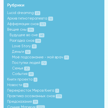
Рубрики
Lucid dreaming
23
Архив гипнотерапевта
16
Аффирмации снов
123
Вещие сны
184
Будущее во сне
48
Разгадка снов
119
Love Story
81
Деньги
52
Моё подсознание - мой врач
91
Поступки людей
72
Семья
30
События
99
Книги проекта
6
Новости
76
Перекресток Миров Книга
7
Практика осознанных снов
179
Предсказания
59
Сонник Магикум
1206