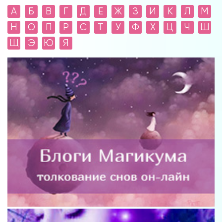
А
Б
В
Г
Д
Е
Ж
З
И
К
Л
М
Н
О
П
Р
С
Т
У
Ф
Х
Ц
Ч
Ш
Щ
Э
Ю
Я