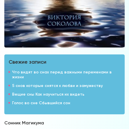
Свежие записи
Что видят во снах перед важными переменами в
жизни
5 снов которые снятся к любви и замужеству
Вещие сны Как научиться их видеть
Голос во сне Сбывшийся сон
Сонник Магикума