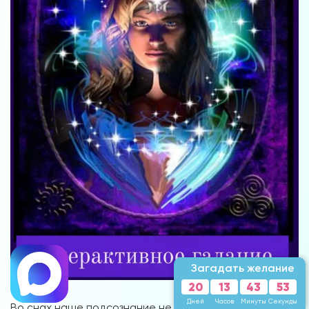
Загадать желание
20
13
43
51
Дней
Часов
Минуты
Секунда
Во снах наше подсознание не просто показывает