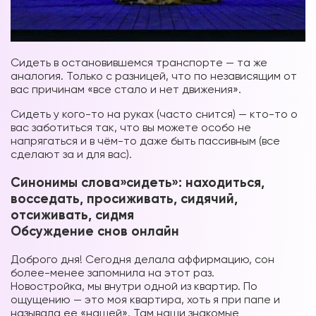
Сидеть в остановившемся транспорте — та же
аналогия. Только с разницей, что по независящим от
вас причинам «все стало и нет движения».
Сидеть у кого-то на руках (часто снится) — кто-то о
вас заботиться так, что вы можете особо не
напрягаться и в чём-то даже быть пассивным (все
сделают за и для вас).
Синонимы слова»сидеть»: находиться,
восседать, просиживать, сидячий,
отсиживать, сидмя
Обсуждение снов онлайн
Доброго дня! Сегодня делала аффирмацию, сон
более-менее запомнила на этот раз.
Новостройка, мы внутри одной из квартир. По
ощущению — это моя квартира, хоть я при папе и
называла ее «нашей». Там наши знакомые