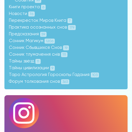
События
99
Книги проекта
6
Новости
76
Перекресток Миров Книга
7
Практика осознанных снов
179
Предсказания
59
Сонник Магикум
1206
Сонник Сбывшихся Снов
19
Сонник тлумачення снів
111
Тайны звёзд
11
Тайны цивилизации
9
Таро Астрология Гороскопы Гадания
103
Форум толкования снов
363