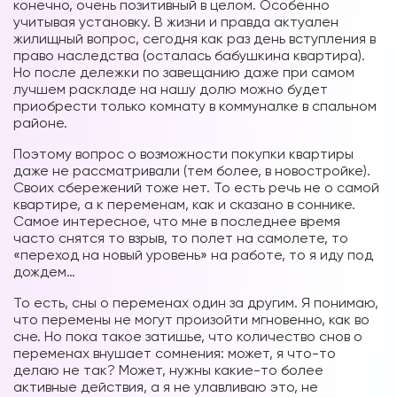
конечно, очень позитивный в целом. Особенно
учитывая установку. В жизни и правда актуален
жилищный вопрос, сегодня как раз день вступления в
право наследства (осталась бабушкина квартира).
Но после дележки по завещанию даже при самом
лучшем раскладе на нашу долю можно будет
приобрести только комнату в коммуналке в спальном
районе.
Поэтому вопрос о возможности покупки квартиры
даже не рассматривали (тем более, в новостройке).
Своих сбережений тоже нет. То есть речь не о самой
квартире, а к переменам, как и сказано в соннике.
Самое интересное, что мне в последнее время
часто снятся то взрыв, то полет на самолете, то
«переход на новый уровень» на работе, то я иду под
дождем…
То есть, сны о переменах один за другим. Я понимаю,
что перемены не могут произойти мгновенно, как во
сне. Но пока такое затишье, что количество снов о
переменах внушает сомнения: может, я что-то
делаю не так? Может, нужны какие-то более
активные действия, а я не улавливаю это, не