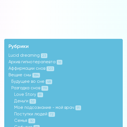
Рубрики
Lucid dreaming
23
Архив гипнотерапевта
16
Аффирмации снов
123
Вещие сны
184
Будущее во сне
48
Разгадка снов
119
Love Story
81
Деньги
52
Моё подсознание - мой врач
91
Поступки людей
72
Семья
30