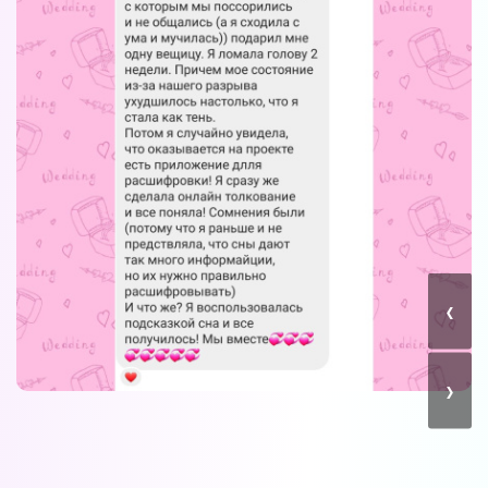
Вы можете получать информацию во
снах (проверено более 100000
участниками)
‹
Мы разработали систему практик, с
помощью которой можно получать
информацию во снах с первых дней.
›
Скачайте приложение, чтобы получить
доступ:
Скачать