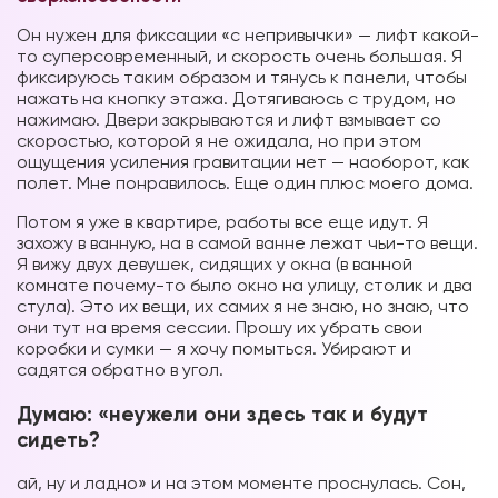
Он нужен для фиксации «с непривычки» — лифт какой-
то суперсовременный, и скорость очень большая. Я
фиксируюсь таким образом и тянусь к панели, чтобы
нажать на кнопку этажа. Дотягиваюсь с трудом, но
нажимаю. Двери закрываются и лифт взмывает со
скоростью, которой я не ожидала, но при этом
ощущения усиления гравитации нет — наоборот, как
полет. Мне понравилось. Еще один плюс моего дома.
Потом я уже в квартире, работы все еще идут. Я
захожу в ванную, на в самой ванне лежат чьи-то вещи.
Я вижу двух девушек, сидящих у окна (в ванной
комнате почему-то было окно на улицу, столик и два
стула). Это их вещи, их самих я не знаю, но знаю, что
они тут на время сессии. Прошу их убрать свои
коробки и сумки — я хочу помыться. Убирают и
садятся обратно в угол.
Думаю: «неужели они здесь так и будут
сидеть?
ай, ну и ладно» и на этом моменте проснулась. Сон,