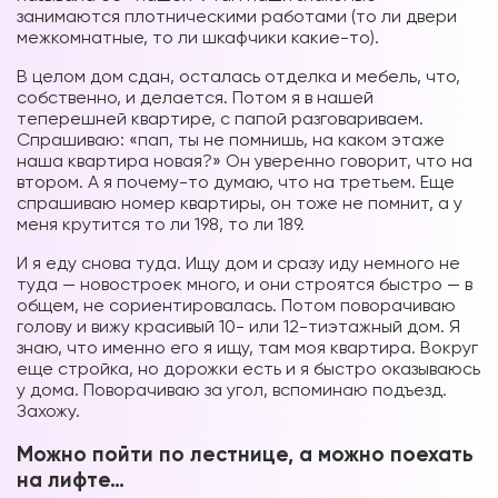
занимаются плотническими работами (то ли двери
межкомнатные, то ли шкафчики какие-то).
В целом дом сдан, осталась отделка и мебель, что,
собственно, и делается. Потом я в нашей
теперешней квартире, с папой разговариваем.
Спрашиваю: «пап, ты не помнишь, на каком этаже
наша квартира новая?» Он уверенно говорит, что на
втором. А я почему-то думаю, что на третьем. Еще
спрашиваю номер квартиры, он тоже не помнит, а у
меня крутится то ли 198, то ли 189.
И я еду снова туда. Ищу дом и сразу иду немного не
туда — новостроек много, и они строятся быстро — в
общем, не сориентировалась. Потом поворачиваю
голову и вижу красивый 10- или 12-тиэтажный дом. Я
знаю, что именно его я ищу, там моя квартира. Вокруг
еще стройка, но дорожки есть и я быстро оказываюсь
у дома. Поворачиваю за угол, вспоминаю подъезд.
Захожу.
Можно пойти по лестнице, а можно поехать
на лифте…