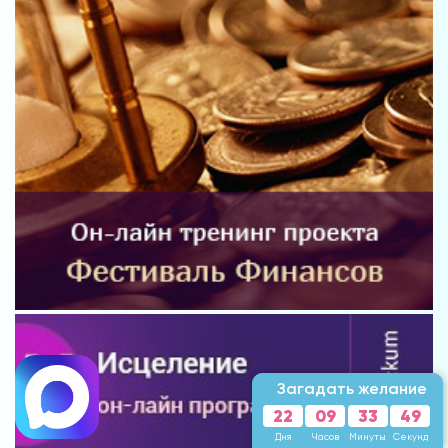
Загадать желание
22
09
33
47
Дня
Часов
Минуты
Секунд