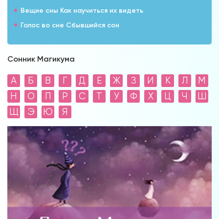
Вещие сны Как научиться их видеть
Голос во сне Сбывшийся сон
Сонник Магикума
А
Б
В
Г
Д
Е
Ж
З
И
К
Л
М
Н
О
П
Р
С
Т
У
Ф
Х
Ц
Ч
Ш
Щ
Э
Ю
Я