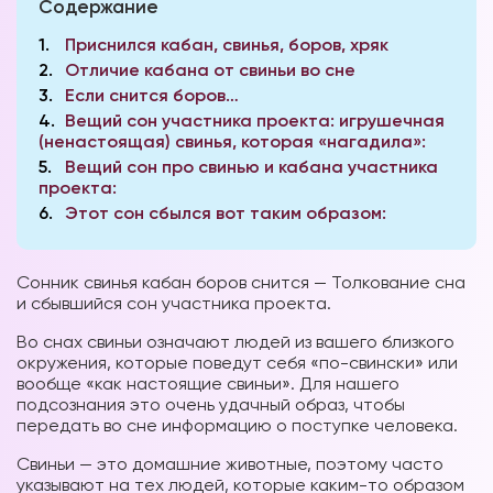
Содержание
1
Приснился кабан, свинья, боров, хряк
2
Отличие кабана от свиньи во сне
3
Если снится боров…
4
Вещий сон участника проекта: игрушечная
(ненастоящая) свинья, которая «нагадила»:
5
Вещий сон про свинью и кабана участника
проекта:
6
Этот сон сбылся вот таким образом:
Сонник свинья кабан боров снится — Толкование сна
и сбывшийся сон участника проекта.
Во снах свиньи означают людей из вашего близкого
окружения, которые поведут себя «по-свински» или
вообще «как настоящие свиньи». Для нашего
подсознания это очень удачный образ, чтобы
передать во сне информацию о поступке человека.
Свиньи — это домашние животные, поэтому часто
указывают на тех людей, которые каким-то образом