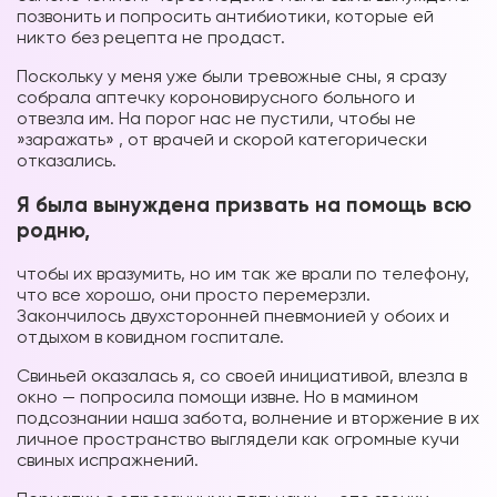
позвонить и попросить антибиотики, которые ей
никто без рецепта не продаст.
Поскольку у меня уже были тревожные сны, я сразу
собрала аптечку короновирусного больного и
отвезла им. На порог нас не пустили, чтобы не
»заражать» , от врачей и скорой категорически
отказались.
Я была вынуждена призвать на помощь всю
родню,
чтобы их вразумить, но им так же врали по телефону,
что все хорошо, они просто перемерзли.
Закончилось двухсторонней пневмонией у обоих и
отдыхом в ковидном госпитале.
Свиньей оказалась я, со своей инициативой, влезла в
окно — попросила помощи извне. Но в мамином
подсознании наша забота, волнение и вторжение в их
личное пространство выглядели как огромные кучи
свиных испражнений.