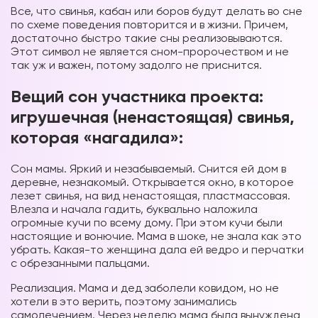
Все, что свинья, кабан или боров будут делать во сне
по схеме поведения повторится и в жизни. Причем,
достаточно быстро такие сны реализовываются.
Этот символ не является сном-пророчеством и не
так уж и важен, потому задолго не приснится.
Вещий сон участника проекта:
игрушечная (ненастоящая) свинья,
которая «нагадила»:
Сон мамы. Яркий и незабываемый. Снится ей дом в
деревне, незнакомый. Открывается окно, в которое
лезет свинья, на вид ненастоящая, пластмассовая.
Влезла и начала гадить, буквально наложила
огромные кучи по всему дому. При этом кучи были
настоящие и вонючие. Мама в шоке, не знала как это
убрать. Какая-то женщина дала ей ведро и перчатки
с обрезанными пальцами.
Реализация. Мама и дед заболели ковидом, но не
хотели в это верить, поэтому занимались
самолечением. Через неделю мама была вынуждена