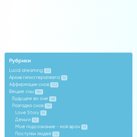
Рубрики
Lucid dreaming
23
Архив гипнотерапевта
16
Аффирмации снов
123
Вещие сны
184
Будущее во сне
48
Разгадка снов
119
Love Story
81
Деньги
52
Моё подсознание - мой врач
91
Поступки людей
72