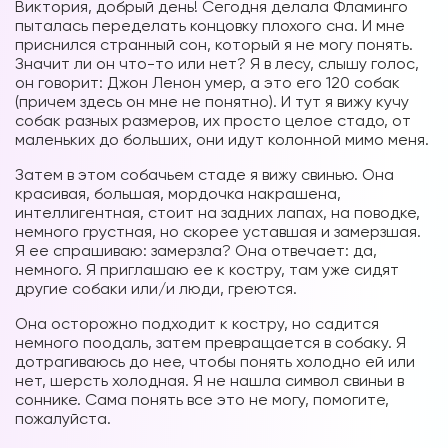
Виктория, добрый день! Сегодня делала Фламинго
пыталась переделать концовку плохого сна. И мне
приснился странный сон, который я не могу понять.
Значит ли он что-то или нет? Я в лесу, слышу голос,
он говорит: Джон Ленон умер, а это его 120 собак
(причем здесь он мне не понятно). И тут я вижу кучу
собак разных размеров, их просто целое стадо, от
маленьких до больших, они идут колонной мимо меня.
Затем в этом собачьем стаде я вижу свинью. Она
красивая, большая, мордочка накрашена,
интеллигентная, стоит на задних лапах, на поводке,
немного грустная, но скорее уставшая и замерзшая.
Я ее спрашиваю: замерзла? Она отвечает: да,
немного. Я приглашаю ее к костру, там уже сидят
другие собаки или/и люди, греются.
Она осторожно подходит к костру, но садится
немного поодаль, затем превращается в собаку. Я
дотрагиваюсь до нее, чтобы понять холодно ей или
нет, шерсть холодная. Я не нашла символ свиньи в
соннике. Сама понять все это не могу, помогите,
пожалуйста.