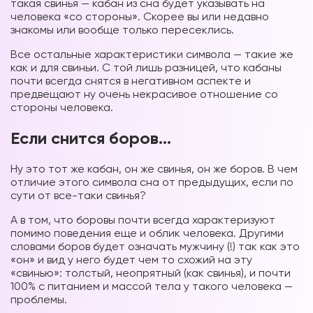
такая свинья — кабан из сна будет указывать на
человека «со стороны». Скорее вы или недавно
знакомы или вообще только пересеклись.
Все остальные характеристики символа — такие же
как и для свиньи. С той лишь разницей, что кабаны
почти всегда снятся в негативном аспекте и
предвещают ну очень некрасивое отношение со
стороны человека.
Если снится боров…
Ну это тот же кабан, он же свинья, он же боров. В чем
отличие этого символа сна от предыдущих, если по
сути от все-таки свинья?
А в том, что боровы почти всегда характеризуют
помимо поведения еще и облик человека. Другими
словами боров будет означать мужчину (!) так как это
«он» и вид у него будет чем то схожий на эту
«свинью»: толстый, неопрятный (как свинья), и почти
100% с питанием и массой тела у такого человека —
проблемы.