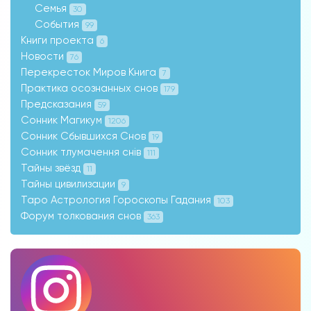
Семья
30
События
99
Книги проекта
6
Новости
76
Перекресток Миров Книга
7
Практика осознанных снов
179
Предсказания
59
Сонник Магикум
1206
Сонник Сбывшихся Снов
19
Сонник тлумачення снів
111
Тайны звёзд
11
Тайны цивилизации
9
Таро Астрология Гороскопы Гадания
103
Форум толкования снов
363