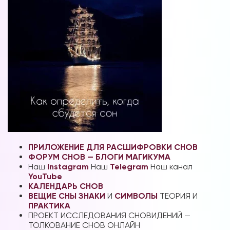
Вы можете получать информацию во
снах (проверено более 100000
участниками)
Мы разработали систему практик, с
помощью которой можно получать
информацию во снах с первых дней.
ПРИЛОЖЕНИЕ ДЛЯ РАСШИФРОВКИ СНОВ
Скачайте приложение, чтобы получить
ФОРУМ СНОВ — БЛОГИ МАГИКУМА
доступ:
Наш
Instagram
Наш
Telegram
Наш канал
YouTube
КАЛЕНДАРЬ СНОВ
Скачать
ВЕЩИЕ СНЫ
ЗНАКИ
И
СИМВОЛЫ
ТЕОРИЯ И
ПРАКТИКА
ПРОЕКТ ИССЛЕДОВАНИЯ СНОВИДЕНИЙ —
Наши форумы
ТОЛКОВАНИЕ СНОВ ОНЛАЙН