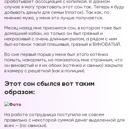
срабатывает ассоциация с копилкой. В данном
случае я могу трактовать этот сон так. Теперь я буду
добывать деньги для семьи (платок). Так как, по
мнению мужа, у меня это лучше получается.
Месяц назад мне приснился сон, в котором тоже был
домашний кабан, но только он был грязный и
некрасивый с очень длинным рылом, а рядом с ним
был котёнок такой плешивый, грязный и ВИНОВАТЫЙ.
Во сне первый порыв у меня был этого котёнка
помыть, накормить, но показалось мне странным, что
он виноватый и я их обоих (котёнка и свинью) закрыла
в камеру с решёткой (как в полиции).
Этот сон сбылся вот таким
образом:
На работе сотрудница поступила не совсем
правильно с некоторой суммой денег выделенной для
всех — (по свински).