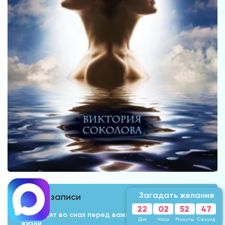
Загадать желание
Свежие записи
22
02
52
44
Что видят во снах перед важными переменами в
Дня
Часа
Минуты
Секунды
жизни