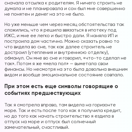
сначала отсылка к родителям. Я ничего строить не
думала и не планировала и сон был мне совершенно
не понятен и денег на это не было.
Но уже меньше чем через месяц обстоятельства так
сложились, что я решила ввязаться в ипотеку под
ИЖС, и мне ее легко и быстро дали. Я наняла ИП и
построила дом частично. Можно сказать ровно то
что видела во сне, так как далее строитель не
достроил (утепления и внутреннюю отделку),
обманул. Он мне во сне и говорил, «что-то сделал не
так». Потом я же «мела пол» — выметала свои
финансы. Но несмотря на это была довольна внешним
видом и вообще эмоциональное состояние совпало.
При этом есть еще символы говорящие о
событиях предшествующих
Так я смотрела вправо, там видела на горизонте
море. Так и есть после того как я получила кредит,
но до того как начать строительство я ездила в
отпуск на море и отпуск был солнечный
замечательный, счастливый.