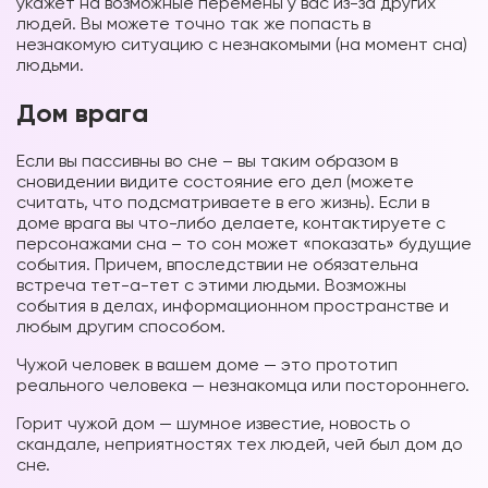
укажет на возможные перемены у вас из-за других
людей. Вы можете точно так же попасть в
незнакомую ситуацию с незнакомыми (на момент сна)
людьми.
Дом врага
Если вы пассивны во сне – вы таким образом в
сновидении видите состояние его дел (можете
считать, что подсматриваете в его жизнь). Если в
доме врага вы что-либо делаете, контактируете с
персонажами сна – то сон может «показать» будущие
события. Причем, впоследствии не обязательна
встреча тет-а-тет с этими людьми. Возможны
события в делах, информационном пространстве и
любым другим способом.
Чужой человек в вашем доме — это прототип
реального человека — незнакомца или постороннего.
Горит чужой дом — шумное известие, новость о
скандале, неприятностях тех людей, чей был дом до
сне.