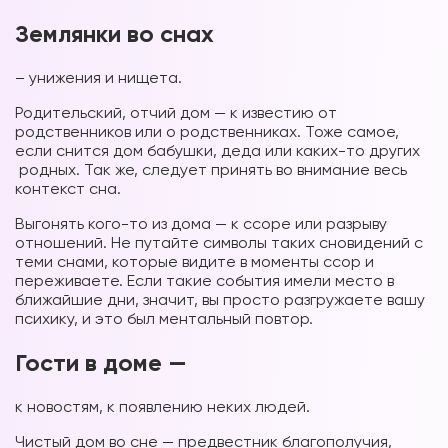
Землянки во снах
– унижения и нищета.
Форум в
Родительский, отчий дом — к известию от
Телеграм
родственников или о родственниках. Тоже самое,
если снится дом бабушки, деда или каких-то других
родных. Так же, следует принять во внимание весь
контекст сна.
Выгонять кого-то из дома — к ссоре или разрыву
отношений. Не путайте символы таких сновидений с
Форум на сайте
теми снами, которые видите в моменты ссор и
переживаете. Если такие события имели место в
ближайшие дни, значит, вы просто разгружаете вашу
психику, и это был ментальный повтор.
Гости в доме —
к новостям, к появлению неких людей.
Чистый дом во сне — предвестник благополучия,