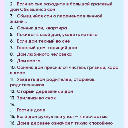
2
Если во сне заходите в большой красивый
дом Сбывшийся сон
3
Сбывшийся сон о переменах в личной
жизни…
4
Сонник дом, квартира
5
Покидать свой дом, уходить из него
6
Если дом тесный во сне
7
Горелый дом, горящий дом
8
Дом любимого человека
9
Дом врага
10
Сонник дом приснился чистый, грязный, хаос
в доме
11
Увидеть дом родителей, стариков,
родственников
12
Старый деревянный дом
13
Землянки во снах
14
Гости в доме —
15
Если дом рухнул или упал — к несчастью
16
Дом в деревне означает тихую спокойную