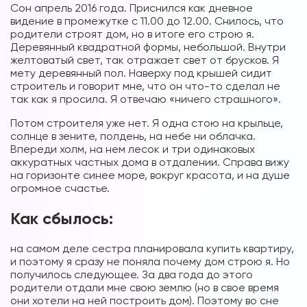
Сон апрель 2016 года. Приснился как дневное
видение в промежутке с 11.00 до 12.00. Снилось, что
родители строят дом, но в итоге его строю я.
Деревянный квадратной формы, небольшой. Внутри
желтоватый свет, так отражает свет от брусков. Я
мету деревянный пол. Наверху под крышей сидит
строитель и говорит мне, что он что-то сделал не
так как я просила. Я отвечаю «ничего страшного».
Потом строителя уже нет. Я одна стою на крыльце,
солнце в зените, полдень, на небе ни облачка.
Впереди холм, на нем лесок и три одинаковых
аккуратных частных дома в отдалении. Справа вижу
на горизонте синее море, вокруг красота, и на душе
огромное счастье.
Как сбылось:
на самом деле сестра планировала купить квартиру,
и поэтому я сразу не поняла почему дом строю я. Но
получилось следующее. За два года до этого
родители отдали мне свою землю (но в свое время
они хотели на ней построить дом). Поэтому во сне