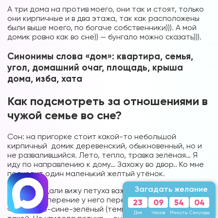
А три дома на против моего, они так и стоят, только
они кирпичные и в два этажа, так как расположены
были выше моего, по богаче собственники))). А мой
домик ровно как во сне)) — бунгало можно сказать))).
Синонимы слова «дом»: квартира, семья,
угол, домашний очаг, площадь, крыша
дома, изба, хата
Как подсмотреть за отношениями в
чужой семье во сне?
Сон: на пригорке стоит какой-то небольшой
кирпичный домик деревенский, обыкновенный, но и
не развалившийся. Лето, тепло, травка зелёная… Я
иду по направлению к дому… Захожу во двор.. Ко мне
подходит один маленький желтый утёнок.
Загадать желание
Немного вдали вижу петуха важного породистого
чистого. Оперение у него переливается. Цвет
23
09
54
02
чернильно-сине-зелёный (темноватый), холёный
Дня
Часов
Минуты
Секунды