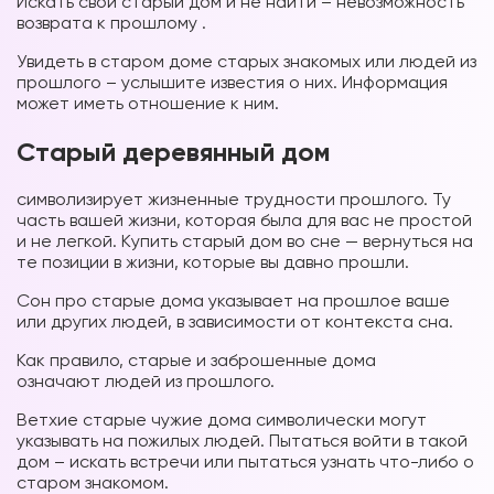
Искать свой старый дом и не найти – невозможность
возврата к прошлому .
Увидеть в старом доме старых знакомых или людей из
прошлого – услышите известия о них. Информация
может иметь отношение к ним.
Старый деревянный дом
Вы можете получать информацию во
снах (проверено более 100000
символизирует жизненные трудности прошлого. Ту
участниками)
часть вашей жизни, которая была для вас не простой
и не легкой. Купить старый дом во сне — вернуться на
Мы разработали систему практик, с
те позиции в жизни, которые вы давно прошли.
помощью которой можно получать
Сон про старые дома указывает на прошлое ваше
информацию во снах с первых дней.
или других людей, в зависимости от контекста сна.
Скачайте приложение, чтобы получить
доступ:
Как правило, старые и заброшенные дома
означают людей из прошлого.
Скачать
Ветхие старые чужие дома символически могут
указывать на пожилых людей. Пытаться войти в такой
дом – искать встречи или пытаться узнать что-либо о
Наши форумы
старом знакомом.