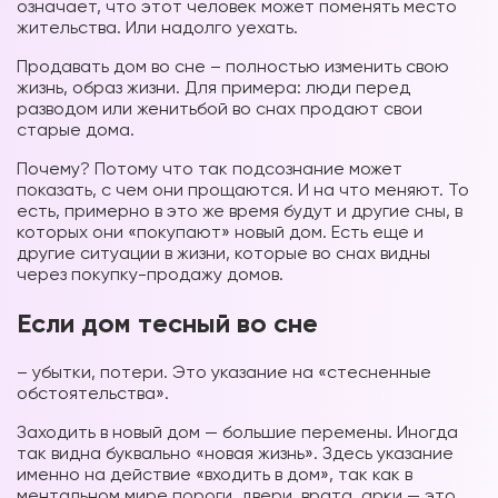
означает, что этот человек может поменять место
жительства. Или надолго уехать.
Продавать дом во сне – полностью изменить свою
жизнь, образ жизни. Для примера: люди перед
разводом или женитьбой во снах продают свои
старые дома.
Почему? Потому что так подсознание может
показать, с чем они прощаются. И на что меняют. То
есть, примерно в это же время будут и другие сны, в
которых они «покупают» новый дом. Есть еще и
другие ситуации в жизни, которые во снах видны
через покупку-продажу домов.
Если дом тесный во сне
– убытки, потери. Это указание на «стесненные
обстоятельства».
Заходить в новый дом — большие перемены. Иногда
так видна буквально «новая жизнь». Здесь указание
именно на действие «входить в дом», так как в
ментальном мире пороги, двери, врата, арки — это