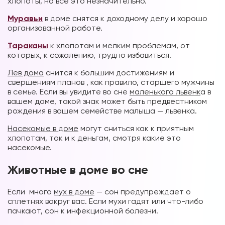
хлопоты, но все это незначительно.
Муравьи
в доме снятся к доходному делу и хорошо
организованной работе.
Тараканы
к хлопотам и мелким проблемам, от
которых, к сожалению, трудно избавиться.
Лев дома
снится к большим достижениям и
свершениям планов , как правило, старшего мужчины
в семье. Если вы увидите во сне
маленького львенк
а в
вашем доме, такой знак может быть предвестником
рождения в вашем семействе малыша — львенка.
Насекомые в доме
могут сниться как к приятным
хлопотам, так и к деньгам, смотря какие это
насекомые.
Животные в доме во сне
Если много
мух в доме
— сон предупреждает о
сплетнях вокруг вас. Если мухи гадят или что-либо
пачкают, сон к инфекционной болезни.