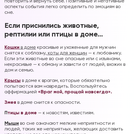
повторить и вернуть себе. Позитивные и негативные
аспекты события легко определить по эмоциям во
сне.
Если приснились животные,
рептилии или птицы в доме…
Кошки
в доме
красивые и ухоженные для мужчин
снятся к соблазну,
коты для женщин
— к любовнику.
Если эти животные во сне опасные или с изъянами,
некрасивые — к обману и зависти от людей, вхожих в
дом и семью.
Крысы
в доме к врагам, которые обязательно
попытаются вам навредить. Воспользуйтесь
аффирмацией
«Враг мой, прощай навсегда».
Змея
в доме снится к опасности.
П
тицы в доме
— к новостям, известиям.
Мыши
во сне означают мелкие неприятности и
людей, таких же неприятных, желающих доставить