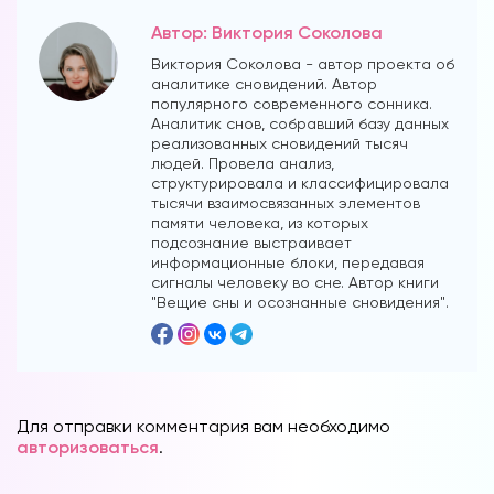
Автор: Виктория Соколова
Виктория Соколова - автор проекта об
аналитике сновидений. Автор
популярного современного сонника.
Аналитик снов, собравший базу данных
реализованных сновидений тысяч
людей. Провела анализ,
Вы можете получать информацию во
структурировала и классифицировала
снах (проверено более 100000
тысячи взаимосвязанных элементов
участниками)
памяти человека, из которых
подсознание выстраивает
Мы разработали систему практик, с
информационные блоки, передавая
помощью которой можно получать
сигналы человеку во сне. Автор книги
"Вещие сны и осознанные сновидения".
информацию во снах с первых дней.
Скачайте приложение, чтобы получить
доступ:
Скачать
Для отправки комментария вам необходимо
авторизоваться
.
Наши форумы