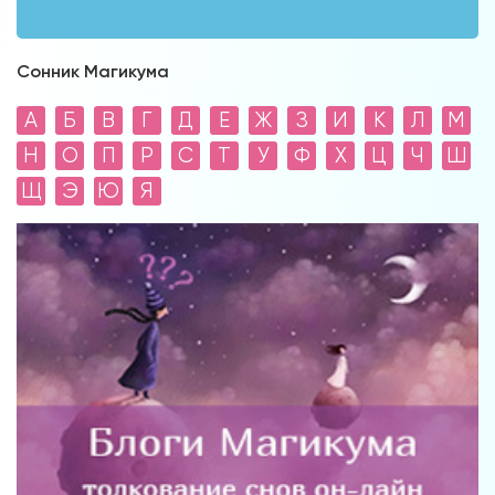
Сонник Магикума
А
Б
В
Г
Д
Е
Ж
З
И
К
Л
М
Н
О
П
Р
С
Т
У
Ф
Х
Ц
Ч
Ш
Щ
Э
Ю
Я