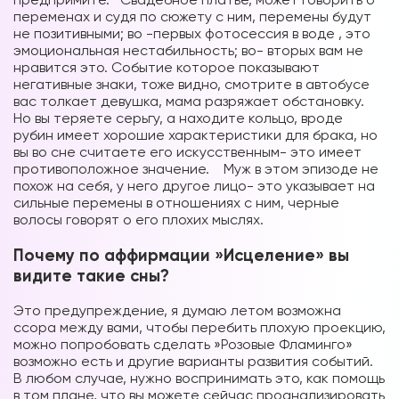
переменах и судя по сюжету с ним, перемены будут
не позитивными; во -первых фотосессия в воде , это
эмоциональная нестабильность; во- вторых вам не
нравится это. Событие которое показывают
негативные знаки, тоже видно, смотрите в автобусе
вас толкает девушка, мама разряжает обстановку.
Но вы теряете серьгу, а находите кольцо, вроде
рубин имеет хорошие характеристики для брака, но
вы во сне считаете его искусственным- это имеет
противоположное значение. Муж в этом эпизоде не
похож на себя, у него другое лицо- это указывает на
сильные перемены в отношениях с ним, черные
волосы говорят о его плохих мыслях.
Почему по аффирмации »Исцеление» вы
видите такие сны?
Это предупреждение, я думаю летом возможна
ссора между вами, чтобы перебить плохую проекцию,
можно попробовать сделать »Розовые Фламинго»
возможно есть и другие варианты развития событий.
В любом случае, нужно воспринимать это, как помощь
в том плане, что вы можете сейчас проанализировать