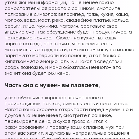
уточняющей информации, но не менее важно
самостоятельная работа с сонником, смотрите
толкование символов: велосипед, грязь, кухня, каша,
молоко, вода, мост, река, свадебное платье, кольцо,
серьги, лицо, мужчина, магазин, составьте свое
видение сна, так обсуждение будет продуктивнее, а
толкование точнее. Сюжет на кухне- вы кашу
варите на воде, это значит, что в семье есть
материальные трудности, а мама вам кашу на молоке
варит- это материальная помощь, а вот банка с
кипятком- это эмоциональный накал в следствии
ссоры возможно, и мама обожглась немного- это
значит она будет обижена.
Часть сна с мужем- вы плаваете,
у вас обманчиво хорошее впечатление о
происходящем, так как, символы есть и негативные.
Нагота ваша скорее к открытости перед мужем, но и
другое значение имеет, смотрите в соннике,
перебираете сено, а сухая трава снится к
разочарованиям и провалу ваших планов, муж при
этом вас хвалит, я думаю вы неправильные решения
предпримите. Свадебное платье, может говорить о