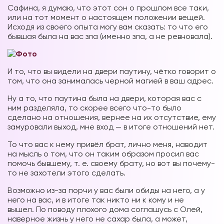
Сафина, я думаю, что этот сон о прошлом все таки,
или на тот момент о настоящем положении вещей.
Исходя из своего опыта могу вам сказать: то что его
бывшая была на вас зла (именно зла, а не ревновала).
И то, что вы видели на двери паутину, чётко говорит о
том, что она занималась черной магией в ваш адрес.
Ну а то, что паутина была на двери, которая вас с
ним разделяла, то скорее всего что-то было
сделано на отношения, вернее на их отсутствие, ему
замуровали выход, мне вход — в итоге отношений нет.
То что вас к нему привёл брат, лично меня, наводит
на мысль о том, что он таким образом просил вас
помочь бывшему, т. е. своему брату, но вот вы почему-
то не захотели этого сделать.
Возможно из-за порчи у вас были обиды на него, а у
него на вас, и в итоге так никто ни к кому и не
вышел. По поводу плохого дома соглашусь с Олей,
наверное жизнь у него не сахар была, а может,