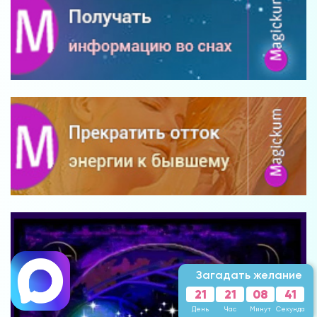
Загадать желание
21
21
08
39
День
Час
Минут
Секунд