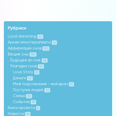
Рубрики
Lucid dreaming
23
Архив гипнотерапевта
16
Аффирмации снов
123
Вещие сны
184
Будущее во сне
48
Разгадка снов
119
Love Story
81
Деньги
52
Моё подсознание - мой врач
91
Поступки людей
72
Семья
30
События
99
Книги проекта
6
Новости
76