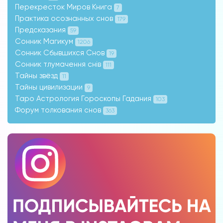
Перекресток Миров Книга
7
Практика осознанных снов
179
Предсказания
59
Сонник Магикум
1206
Сонник Сбывшихся Снов
19
Сонник тлумачення снів
111
Тайны звёзд
11
Тайны цивилизации
9
Таро Астрология Гороскопы Гадания
103
Форум толкования снов
363