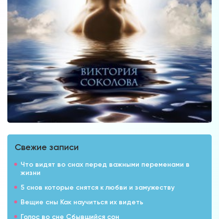
Свежие записи
Что видят во снах перед важными переменами в
жизни
5 снов которые снятся к любви и замужеству
Вещие сны Как научиться их видеть
Голос во сне Сбывшийся сон