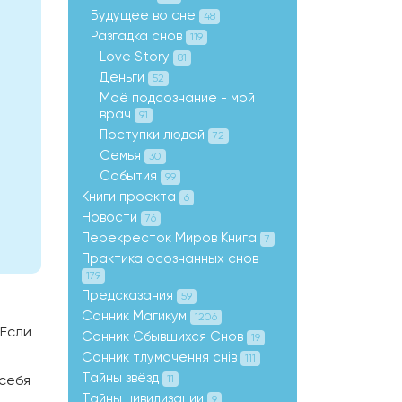
Будущее во сне
48
Разгадка снов
119
Love Story
81
Деньги
52
Моё подсознание - мой
врач
91
Поступки людей
72
Семья
30
События
99
Книги проекта
6
Новости
76
Перекресток Миров Книга
7
Практика осознанных снов
179
Предсказания
59
Сонник Магикум
1206
 Если
Сонник Сбывшихся Снов
19
Сонник тлумачення снів
111
Тайны звёзд
 себя
11
Тайны цивилизации
9