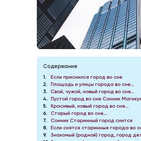
Содержание
1
Если приснился город во сне
2
Площадь и улицы города во сне…
3
Свой, чужой, новый город во сне…
4
Пустой город во сне Сонник Магику
5
Красивый, новый город во сне…
6
Старый город во сне…
7
Сонник Старинный город снится
8
Если снятся старинные города во с
9
Знакомый (родной) город, город де