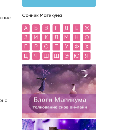
Сонник Магикума
есные
А
Б
В
Г
Д
Е
Ж
З
И
К
Л
М
Н
О
П
Р
С
Т
У
Ф
Х
Ц
Ч
Ш
Щ
Э
Ю
Я
 она
,