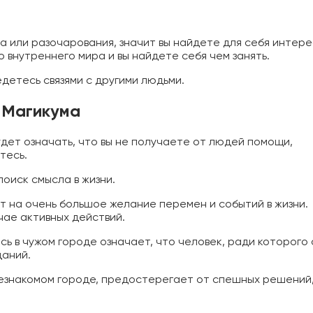
ва или разочарования, значит вы найдете для себя интер
 внутреннего мира и вы найдете себя чем занять.
едетесь связями с другими людьми.
к Магикума
удет означать, что вы не получаете от людей помощи,
тесь.
оиск смысла в жизни.
ет на очень большое желание перемен и событий в жизни.
чае активных действий.
сь в чужом городе означает, что человек, ради которого
даний.
 незнакомом городе, предостерегает от спешных решений