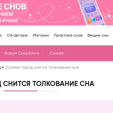
и
Об авторе
Магазин
Практика снов
Вещие сны
Форум Снов Блоги
Cонник
д
Сонник город снится Толкование сна
 СНИТСЯ ТОЛКОВАНИЕ СНА