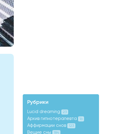
Рубрики
Lucid dreaming
23
Архив гипнотерапевта
16
Аффирмации снов
123
Вещие сны
184