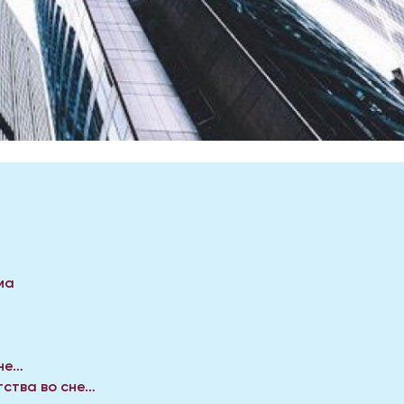
ма
не…
тства во сне…