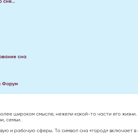
о сне…
ование сна
н Форум
более широком смысле, нежели какой-то части его жизни.
и, семьи.
вую и рабочую сферы. То символ сна «город» включает в