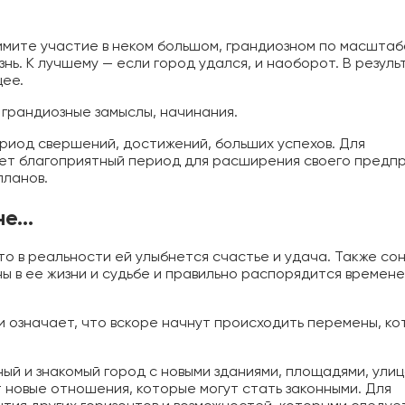
римите участие в неком большом, грандиозном по масшта
знь. К лучшему — если город удался, и наоборот. В резуль
щее.
 грандиозные замыслы, начинания.
риод свершений, достижений, больших успехов. Для
ет благоприятный период для расширения своего предп
планов.
не…
то в реальности ей улыбнется счастье и удача. Также со
ы в ее жизни и судьбе и правильно распорядится времене
 означает, что вскоре начнут происходить перемены, к
ный и знакомый город с новыми зданиями, площадями, улиц
новые отношения, которые могут стать законными. Для