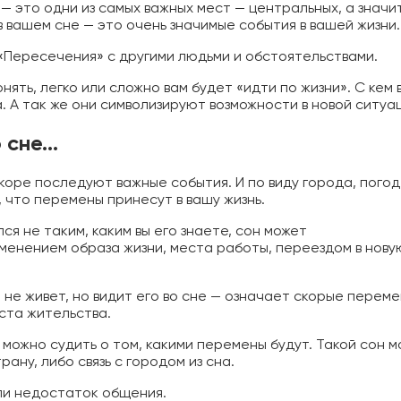
 это одни из самых важных мест — центральных, а значит
в вашем сне — это очень значимые события в вашей жизни.
 «Пересечения» с другими людьми и обстоятельствами.
нять, легко или сложно вам будет «идти по жизни». С кем 
. А так же они символизируют возможности в новой ситуа
о сне…
скоре последуют важные события. И по виду города, погод
 что перемены принесут в вашу жизнь.
ся не таким, каким вы его знаете, сон может
зменением образа жизни, места работы, переездом в нову
 не живет, но видит его во сне — означает скорые переме
ста жительства.
 можно судить о том, какими перемены будут. Такой сон 
рану, либо связь с городом из сна.
ли недостаток общения.