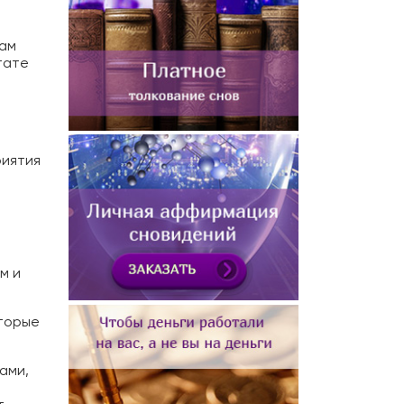
бам
тате
риятия
н
м и
оторые
ами,