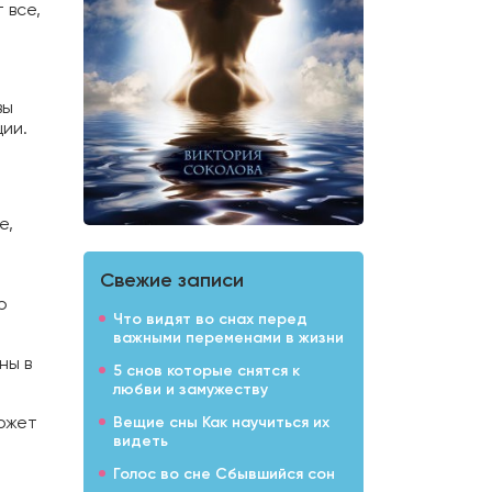
 все,
вы
ции.
е,
Свежие записи
ю
Что видят во снах перед
важными переменами в жизни
ны в
5 снов которые снятся к
любви и замужеству
может
Вещие сны Как научиться их
видеть
Голос во сне Сбывшийся сон