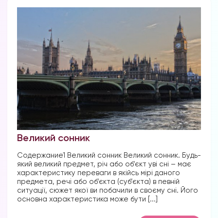
Великий сонник
Содержание1 Великий сонник Великий сонник. Будь-
який великий предмет, річ або об’єкт уві сні – має
характеристику переваги в якійсь мірі даного
предмета, речі або об’єкта (суб’єкта) в певній
ситуації, сюжет якої ви побачили в своєму сні. Його
основна характеристика може бути [...]