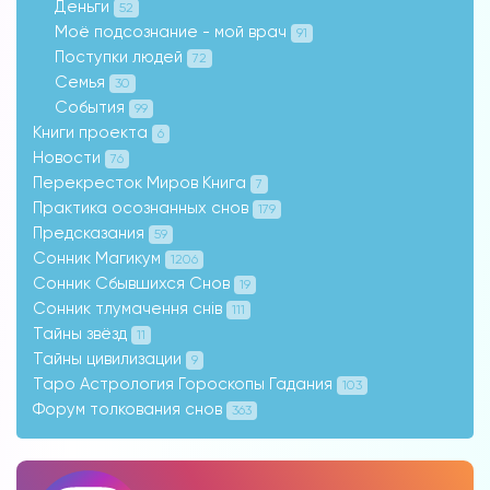
Деньги
52
Моё подсознание - мой врач
91
Поступки людей
72
Семья
30
События
99
Книги проекта
6
Новости
76
Перекресток Миров Книга
7
Практика осознанных снов
179
Предсказания
59
Сонник Магикум
1206
Сонник Сбывшихся Снов
19
Сонник тлумачення снів
111
Тайны звёзд
11
Тайны цивилизации
9
Таро Астрология Гороскопы Гадания
103
Форум толкования снов
363