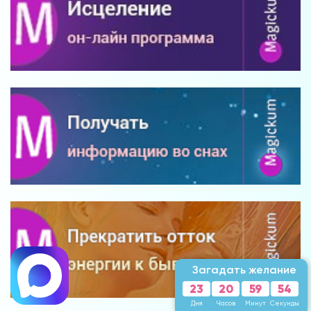
Загадать желание
23
20
59
51
Дня
Часов
Минут
Секунда