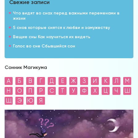
Свежие записи
Что видят во снах перед важными переменами в
жизни
5 снов которые снятся к любви и замужеству
Вещие сны Как научиться их видеть
Голос во сне Сбывшийся сон
Сонник Магикума
А
Б
В
Г
Д
Е
Ж
З
И
К
Л
М
Н
О
П
Р
С
Т
У
Ф
Х
Ц
Ч
Ш
Щ
Э
Ю
Я