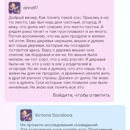
anna97
Добрый вечер. Как понять такой сон. Прихожу я на
то, место, где был наш дом частный, огород. И
вижу, что дома нет совсем, это место пустое. А
рядом река течет и там гуси плавают и их много.
Потом вспоминаю, что мы дом продали и жалею
об этом. Вижу деревья черешни, вишни и думаю
Вы можете получать информацию во
вот наши деревья, которые мы посадили
остаются здесь. Беру с дерева вишню она
снах (проверено более 100000
спелая, аж бордовая и ем их. Но вишня была
участниками)
мелкая, не тот сорт, что у нас растёт. И деревья
были не те, что у нас а как у родителей в
Мы разработали систему практик, с
огороде. Но во сне я думала, что это наши. Но в
жизни мы дом не продали, а временно уехали жить
помощью которой можно получать
в другой регион страны. Далеко от дома. Не знаю
информацию во снах с первых дней.
что и думать. Гуси которые там плавали они были
Скачайте приложение, чтобы получить
ничейные. Не знаю как понять все это
доступ:
Войдите, чтобы ответить
Скачать
Victoria Socolova
На проекте исследования сновидений
Наши форумы
Для толкования снов онлайн есть Приложение