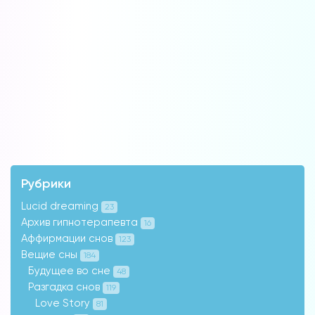
Рубрики
Lucid dreaming
23
Архив гипнотерапевта
16
Аффирмации снов
123
Вещие сны
184
Будущее во сне
48
Разгадка снов
119
Love Story
81