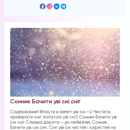
Сонник Бачити уві сні сніг
Содержание1 Впасти в замет уві сні —2 Чистити,
прибирати сніг лопатою уві сні3 Сонник Бачити уві
сні сніг Слизька дорога — до небезпек Сонник
Бачити уві сні сніг. Сніг уві сні чистий і іскристий на