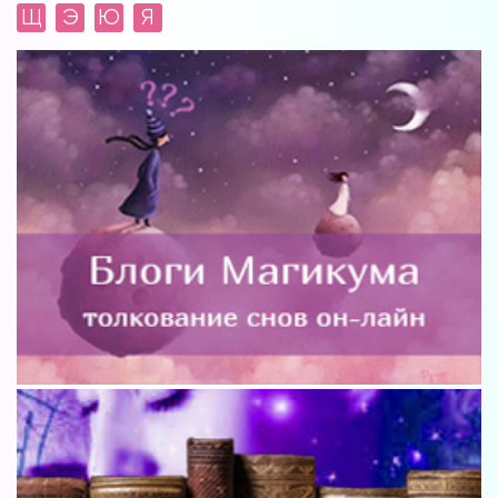
Щ
Э
Ю
Я