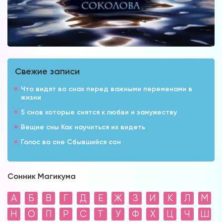
Свежие записи
Что видят во снах перед важными переменами в
жизни
5 снов которые снятся к любви и замужеству
Вещие сны Как научиться их видеть
Голос во сне Сбывшийся сон
Сонник Магикума
А
Б
В
Г
Д
Е
Ж
З
И
К
Л
М
Н
О
П
Р
С
Т
У
Ф
Х
Ц
Ч
Ш