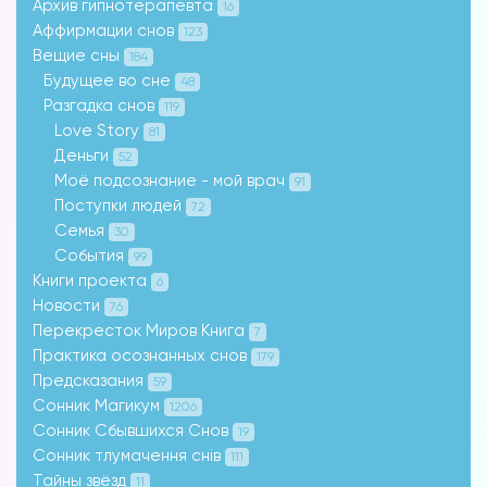
Архив гипнотерапевта
16
Аффирмации снов
123
Вещие сны
184
Будущее во сне
48
Разгадка снов
119
Love Story
81
Деньги
52
Моё подсознание - мой врач
91
Поступки людей
72
Семья
30
События
99
Книги проекта
6
Новости
76
Перекресток Миров Книга
7
Практика осознанных снов
179
Предсказания
59
Сонник Магикум
1206
Сонник Сбывшихся Снов
19
Сонник тлумачення снів
111
Тайны звёзд
11