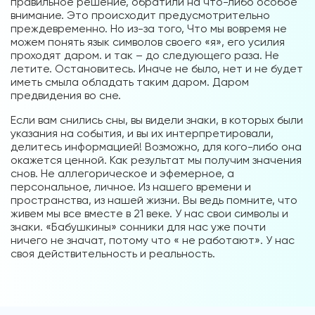
правильное решение, обратили на что-либо особое
внимание. Это происходит предусмотрительно
преждевременно. Но из-за того, Что мы вовремя не
можем понять язык символов своего «я», его усилия
проходят даром. и так – до следующего раза. Не
летите. Остановитесь. Иначе не было, нет и не будет
иметь смыла обладать таким даром. Даром
предвидения во сне.
Если вам снились сны, вы видели знаки, в которых были
указания на события, и вы их интерпретировали,
делитесь информацией! Возможно, для кого-либо она
окажется ценной. Как результат мы получим значения
снов. Не аллегорическое и эфемерное, а
персональное, личное. Из нашего времени и
пространства, из нашей жизни. Вы ведь помните, что
живем мы все вместе в 21 веке. У нас свои символы и
знаки. «Бабушкины» сонники для нас уже почти
ничего не значат, потому что « не работают». У нас
своя действительность и реальность.