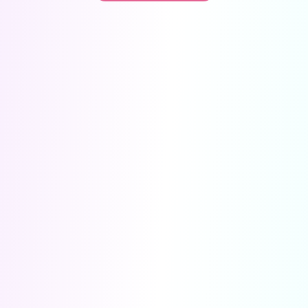
Вы можете получать информацию во
снах (проверено более 100000
участниками)
Мы разработали систему практик, с
помощью которой можно получать
информацию во снах с первых дней.
Скачайте приложение, чтобы получить