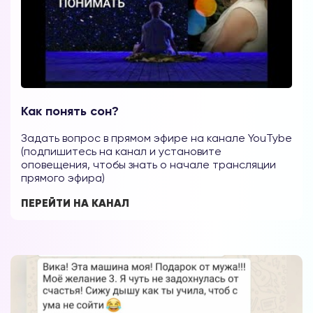
Вы можете получать информацию во
Как понять сон?
снах (проверено более 100000
участниками)
Задать вопрос в прямом эфире на канале YouTybe
(подпишитесь на канал и установите
Мы разработали систему практик, с
оповещения, чтобы знать о начале трансляции
прямого эфира)
помощью которой можно получать
информацию во снах с первых дней.
ПЕРЕЙТИ НА КАНАЛ
Скачайте приложение, чтобы получить
доступ:
Скачать
Наши форумы