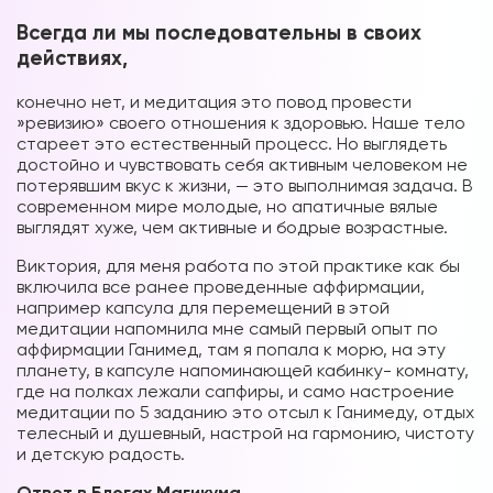
Всегда ли мы последовательны в своих
действиях,
конечно нет, и медитация это повод провести
»ревизию» своего отношения к здоровью. Наше тело
стареет это естественный процесс. Но выглядеть
достойно и чувствовать себя активным человеком не
потерявшим вкус к жизни, — это выполнимая задача. В
современном мире молодые, но апатичные вялые
выглядят хуже, чем активные и бодрые возрастные.
Виктория, для меня работа по этой практике как бы
включила все ранее проведенные аффирмации,
например капсула для перемещений в этой
медитации напомнила мне самый первый опыт по
аффирмации Ганимед, там я попала к морю, на эту
планету, в капсуле напоминающей кабинку- комнату,
где на полках лежали сапфиры, и само настроение
медитации по 5 заданию это отсыл к Ганимеду, отдых
телесный и душевный, настрой на гармонию, чистоту
и детскую радость.
Ответ в Блогах Магикума