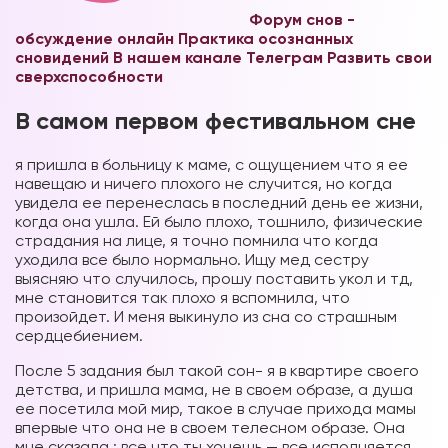
Форум снов -
обсуждение онлайн
Практика осознанных
сновидений В нашем канале Телеграм
Развить свои
сверхспособности
В самом первом фестивальном сне
я пришла в больницу к маме, с ощущением что я ее
навещаю и ничего плохого не случится, но когда
увидела ее перенеслась в последний день ее жизни,
когда она ушла. Ей было плохо, тошнило, физические
страдания на лице, я точно помнила что когда
уходила все было нормально. Ищу мед сестру
выясняю что случилось, прошу поставить укол и тд,
мне становится так плохо я вспомнила, что
произойдет. И меня выкинуло из сна со страшным
сердцебиением.
После 5 задания был такой сон- я в квартире своего
детства, и пришла мама, не в своем образе, а душа
ее посетила мой мир, такое в случае прихода мамы
впервые что она не в своем телесном образе. Она
мне сказала : все что ты хочешь — все исполняется,