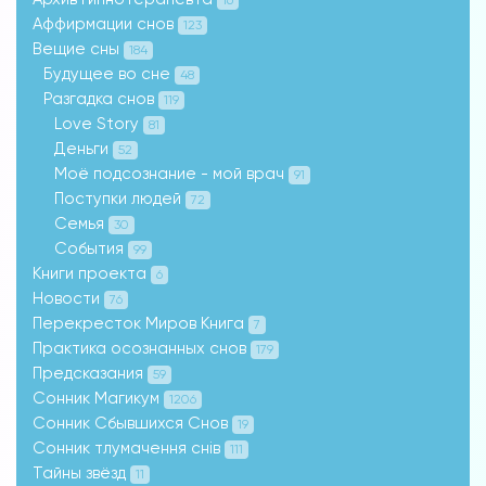
Аффирмации снов
123
Вещие сны
184
Будущее во сне
48
Разгадка снов
119
Love Story
81
Деньги
52
Моё подсознание - мой врач
91
Поступки людей
72
Семья
30
События
99
Книги проекта
6
Новости
76
Перекресток Миров Книга
7
Практика осознанных снов
179
Предсказания
59
Сонник Магикум
1206
Сонник Сбывшихся Снов
19
Сонник тлумачення снів
111
Тайны звёзд
11