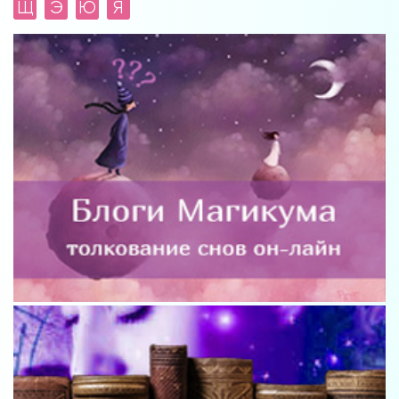
Щ
Э
Ю
Я