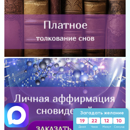
Загадать желание
19
22
12
08
Дней
Часа
Минут
Секунд