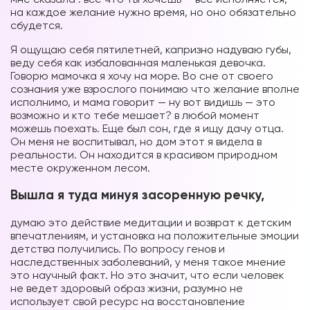
на каждое желание нужно время, но оно обязательно
сбудется.
Я ощущаю себя пятилетней, капризно надуваю губы,
веду себя как избалованная маленькая девочка.
Говорю мамочка я хочу на море. Во сне от своего
сознания уже взрослого понимаю что желание вполне
исполнимо, и мама говорит — ну вот видишь — это
возможно и кто тебе мешает? в любой момент
можешь поехать. Еще был сон, где я ищу дачу отца.
Он меня не воспитывал, но дом этот я видела в
реальности. Он находится в красивом природном
месте окруженном лесом.
Вышла я туда минуя засоренную речку,
думаю это действие медитации и возврат к детским
впечатлениям, и установка на положительные эмоции
детства получились. По вопросу генов и
наследственных заболеваний, у меня такое мнение
это научный факт. Но это значит, что если человек
не ведет здоровый образ жизни, разумно не
использует свой ресурс на восстановление