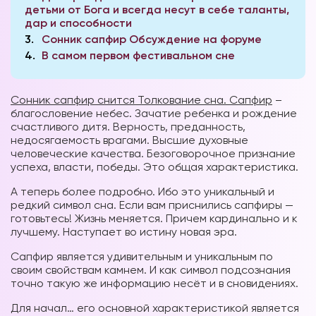
детьми от Бога и всегда несут в себе таланты,
дар и способности
3
Сонник сапфир Обсуждение на форуме
4
В самом первом фестивальном сне
Сонник сапфир снится Толкование сна. Сапфир
–
благословение небес. Зачатие ребенка и рождение
счастливого дитя. Верность, преданность,
недосягаемость врагами. Высшие духовные
человеческие качества. Безоговорочное признание
успеха, власти, победы. Это общая характеристика.
А теперь более подробно. Ибо это уникальный и
редкий символ сна. Если вам приснились сапфиры —
готовьтесь! Жизнь меняется. Причем кардинально и к
лучшему. Наступает во истину новая эра.
Сапфир является удивительным и уникальным по
своим свойствам камнем. И как символ подсознания
точно такую же информацию несёт и в сновидениях.
Для начал… его основной характеристикой является