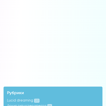
Рубрики
Lucid dreaming
23
Архив гипнотерапевта
16