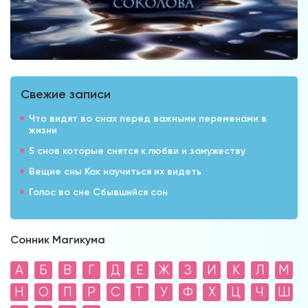
Свежие записи
Что видят во снах перед важными переменами в
жизни
5 снов которые снятся к любви и замужеству
Вещие сны Как научиться их видеть
Голос во сне Сбывшийся сон
Сонник Магикума
А
Б
В
Г
Д
Е
Ж
З
И
К
Л
М
Н
О
П
Р
С
Т
У
Ф
Х
Ц
Ч
Ш