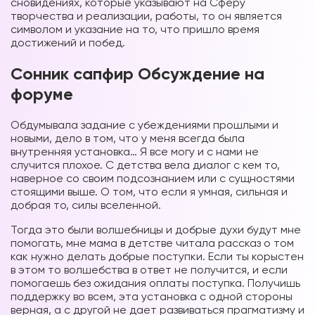
сновидениях, которые указывают на Сферу
творчества и реализации, работы, то он является
символом и указание на то, что пришло время
достижений и побед.
Сонник сапфир Обсуждение на
форуме
Обдумывала задание с убеждениями прошлыми и
новыми, дело в том, что у меня всегда была
внутренняя установка… Я все могу и с нами не
случится плохое. С детства вела диалог с кем то,
наверное со своим подсознанием или с сущностями
стоящими выше. О том, что если я умная, сильная и
добрая то, силы вселенной.
Тогда это были волшебницы и добрые духи будут мне
помогать, мне мама в детстве читала рассказ о том
как нужно делать добрые поступки. Если ты корыстен
в этом то волшебства в ответ не получится, и если
помогаешь без ожидания оплаты поступка. Получишь
поддержку во всем, эта установка с одной стороны
верная, а с другой не дает развиваться прагматизму и