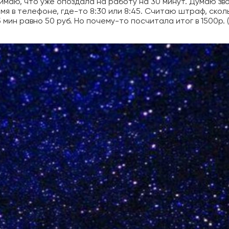
нимаю, что уже опоздала на работу на 30 минут. Думаю зв
я в телефоне, где-то 8:30 или 8:45. Считаю штраф, скол
мин равно 50 руб. Но почему-то посчитала итог в 1500р. 