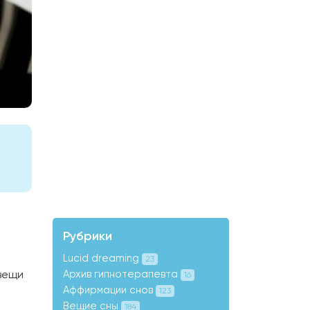
Рубрики
Lucid dreaming
23
 вещи
Архив гипнотерапевта
16
Аффирмации снов
123
Вещие сны
184