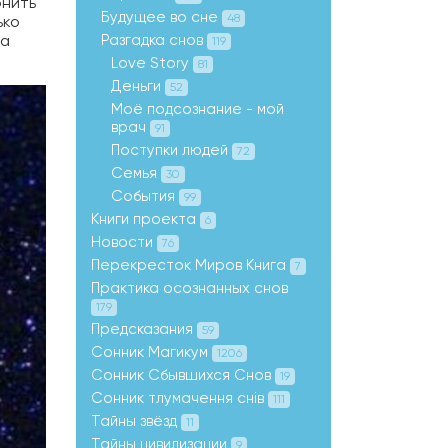
онить
Будущее во сне
48
ько
(а
Разгадка снов
119
Love Story
81
Деньги
52
Моё подсознание - мой
врач
91
Поступки людей
72
Семья
30
События
99
Книги проекта
6
Новости
76
Перекресток Миров Книга
7
Практика осознанных снов
179
Предсказания
59
Сонник Магикум
1206
Сонник Сбывшихся Снов
19
Сонник тлумачення снів
111
Тайны звёзд
11
Тайны цивилизации
9