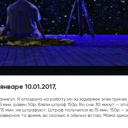
нваре 10.01.2017,
аникул. Я опоздала на работу из-за задержек электричек
 мин. равен 50р. Взяли штраф 150р. Во сне 30 минут — эт
15 мин. не штрафуют. Штраф получился за 15 мин. 150р — 
 наверное то время, во сколько я обычно встаю. Мама здесь