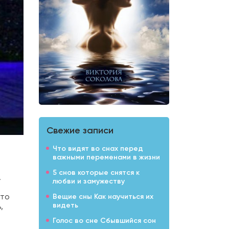
Свежие записи
Что видят во снах перед
важными переменами в жизни
5 снов которые снятся к
.
любви и замужеству
о
это
Вещие сны Как научиться их
видеть
,
Голос во сне Сбывшийся сон