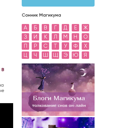
Сонник Магикума
А
Б
В
Г
Д
Е
Ж
З
И
К
Л
М
Н
О
П
Р
С
Т
У
Ф
Х
Ц
Ч
Ш
Щ
Э
Ю
Я
 В
на
не