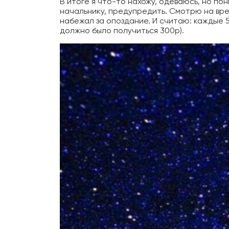
В итоге я что-то нахожу, одеваюсь, но по
начальнику, предупредить. Смотрю на врем
набежал за опоздание. И считаю: каждые 5 
должно было получиться 300р).