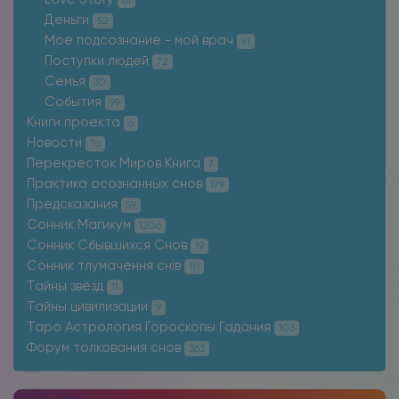
Деньги
52
Моё подсознание - мой врач
91
Поступки людей
72
Семья
30
События
99
Книги проекта
6
Новости
76
Перекресток Миров Книга
7
Практика осознанных снов
179
Предсказания
59
Сонник Магикум
1206
Сонник Сбывшихся Снов
19
Сонник тлумачення снів
111
Тайны звёзд
11
Тайны цивилизации
9
Таро Астрология Гороскопы Гадания
103
Форум толкования снов
363