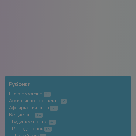
Рубрики
Lucid dreaming
23
Архив гипнотерапевта
16
Аффирмации снов
123
Вещие сны
184
Будущее во сне
48
Разгадка снов
119
Love Story
81