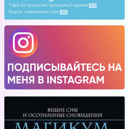
Таро Астрология Гороскопы Гадания
103
Форум толкования снов
363