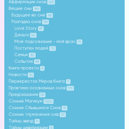
Аффирмации снов
123
Вещие сны
184
Будущее во сне
48
Разгадка снов
119
Love Story
81
Деньги
52
Моё подсознание - мой врач
91
Поступки людей
72
Семья
30
События
99
Книги проекта
6
Новости
76
Перекресток Миров Книга
7
Практика осознанных снов
179
Предсказания
59
Сонник Магикум
1206
Сонник Сбывшихся Снов
19
Сонник тлумачення снів
111
Тайны звёзд
11
Тайны цивилизации
9