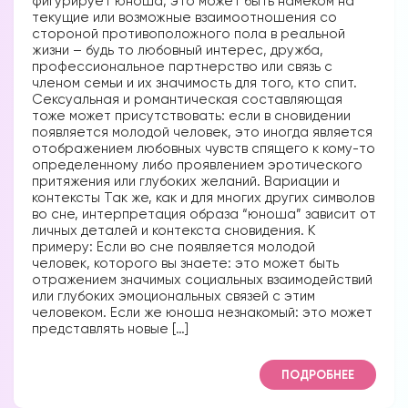
фигурирует юноша, это может быть намеком на
текущие или возможные взаимоотношения со
стороной противоположного пола в реальной
жизни – будь то любовный интерес, дружба,
профессиональное партнерство или связь с
членом семьи и их значимость для того, кто спит.
Сексуальная и романтическая составляющая
тоже может присутствовать: если в сновидении
появляется молодой человек, это иногда является
отображением любовных чувств спящего к кому-то
определенному либо проявлением эротического
притяжения или глубоких желаний. Вариации и
контексты Так же, как и для многих других символов
во сне, интерпретация образа “юноша” зависит от
личных деталей и контекста сновидения. К
примеру: Если во сне появляется молодой
человек, которого вы знаете: это может быть
отражением значимых социальных взаимодействий
или глубоких эмоциональных связей с этим
человеком. Если же юноша незнакомый: это может
представлять новые […]
ПОДРОБНЕЕ