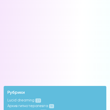
Рубрики
Lucid dreaming
23
Архив гипнотерапевта
16