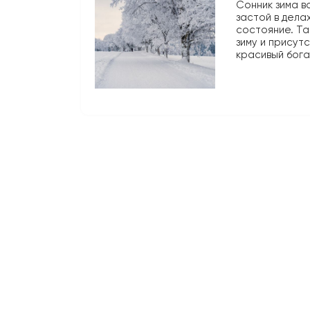
Сонник зима в
застой в дела
состояние. Та
зиму и присут
красивый бог