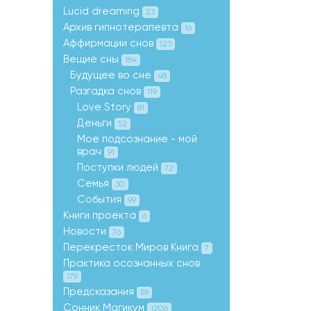
Lucid dreaming
23
Архив гипнотерапевта
16
Аффирмации снов
123
Вещие сны
184
Будущее во сне
48
Разгадка снов
119
Love Story
81
Деньги
52
Моё подсознание - мой
врач
91
Поступки людей
72
Семья
30
События
99
Книги проекта
6
Новости
76
Перекресток Миров Книга
7
Практика осознанных снов
179
Предсказания
59
Сонник Магикум
1206