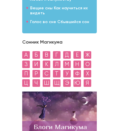
Вещие сны Как научиться их
видеть
Голос во сне Сбывшийся сон
Сонник Магикума
А
Б
В
Г
Д
Е
Ж
З
И
К
Л
М
Н
О
П
Р
С
Т
У
Ф
Х
Ц
Ч
Ш
Щ
Э
Ю
Я