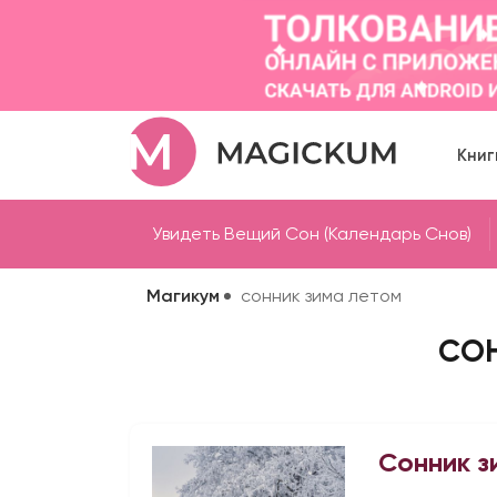
Книг
Увидеть Вещий Сон (Календарь Снов)
Магикум
сонник зима летом
СОН
Сонник з