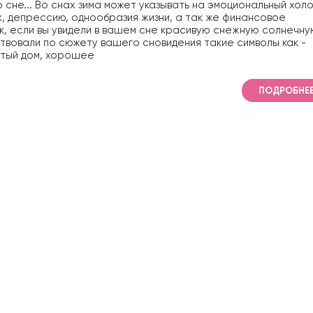
о сне... Во снах зима может указывать на эмоциональный холо
х, депрессию, однообразия жизни, а так же финансовое
к, если вы увидели в вашем сне красивую снежную солнечну
ствовали по сюжету вашего сновидения такие символы как -
атый дом, хорошее
ПОДРОБНЕ