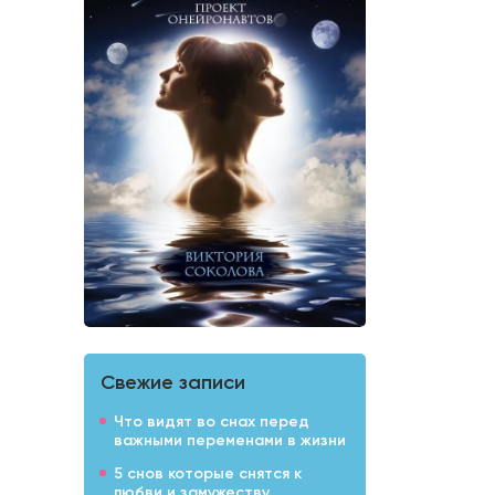
Свежие записи
Что видят во снах перед
важными переменами в жизни
5 снов которые снятся к
любви и замужеству