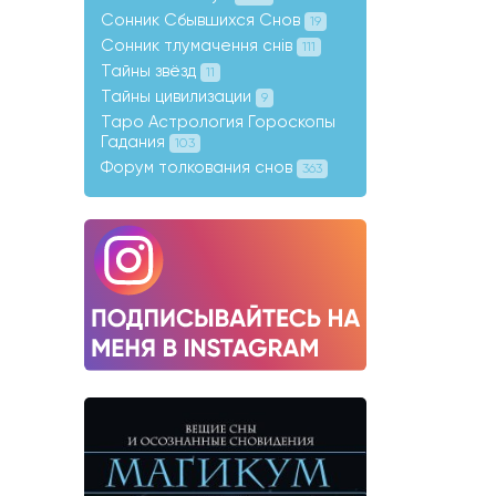
Сонник Сбывшихся Снов
19
Сонник тлумачення снів
111
Тайны звёзд
11
Тайны цивилизации
9
Таро Астрология Гороскопы
Гадания
103
Форум толкования снов
363