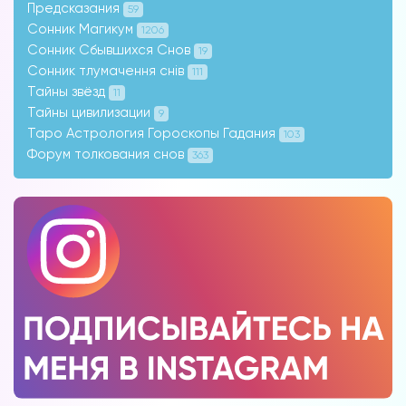
Форум на сайте
Предсказания
59
Сонник Магикум
1206
Сонник Сбывшихся Снов
19
Сонник тлумачення снів
111
Тайны звёзд
11
Тайны цивилизации
9
Таро Астрология Гороскопы Гадания
103
Форум толкования снов
363