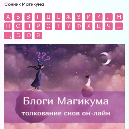
Сонник Магикума
А
Б
В
Г
Д
Е
Ж
З
И
К
Л
М
Н
О
П
Р
С
Т
У
Ф
Х
Ц
Ч
Ш
Щ
Э
Ю
Я