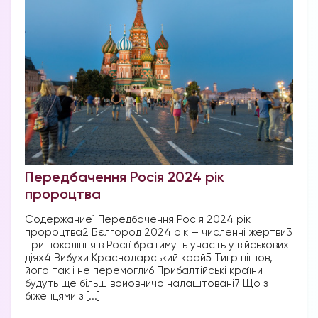
Передбачення Росія 2024 рік
пророцтва
Содержание1 Передбачення Росія 2024 рік
пророцтва2 Бєлгород 2024 рік — численні жертви3
Три покоління в Росії братимуть участь у військових
діях4 Вибухи Краснодарський край5 Тигр пішов,
його так і не перемогли6 Прибалтійські країни
будуть ще більш войовничо налаштовані7 Що з
біженцями з [...]