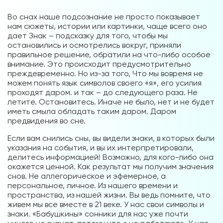
Во снах наше подсознание не просто показывает
нам сюжеты, истории или картинки, чаще всего оно
дает Знак – подсказку для того, чтобы мы
остановились и осмотрелись вокруг, приняли
правильное решение, обратили на что-либо особое
внимание. Это происходит предусмотрительно
преждевременно. Но из-за того, Что мы вовремя не
можем понять язык символов своего «я», его усилия
проходят даром. и так – до следующего раза. Не
летите. Остановитесь. Иначе не было, нет и не будет
иметь смыла обладать таким даром. Даром
предвидения во сне.
Если вам снились сны, вы видели знаки, в которых были
указания на события, и вы их интерпретировали,
делитесь информацией! Возможно, для кого-либо она
окажется ценной. Как результат мы получим значения
снов. Не аллегорическое и эфемерное, а
персональное, личное. Из нашего времени и
пространства, из нашей жизни. Вы ведь помните, что
живем мы все вместе в 21 веке. У нас свои символы и
знаки. «Бабушкины» сонники для нас уже почти