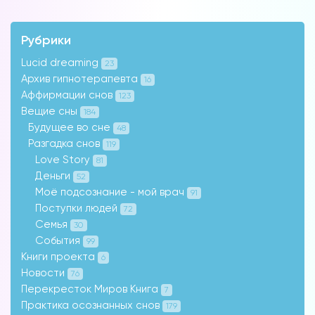
помощью которой можно получать
информацию во снах с первых дней.
Скачайте приложение, чтобы получить
Рубрики
доступ:
Lucid dreaming
23
Архив гипнотерапевта
16
Аффирмации снов
Скачать
123
Вещие сны
184
Будущее во сне
48
Наши форумы
Разгадка снов
119
Love Story
81
Деньги
52
Моё подсознание - мой врач
91
Поступки людей
72
Форум в
Семья
30
Телеграм
События
99
Книги проекта
6
Новости
76
Перекресток Миров Книга
7
Практика осознанных снов
179