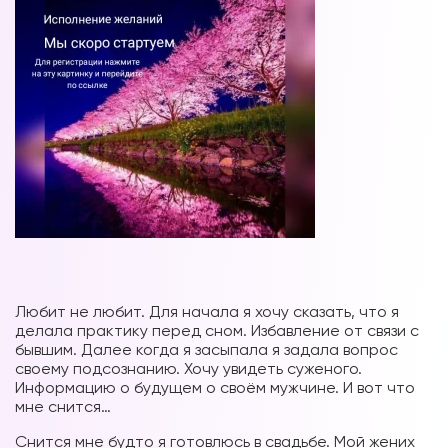
Вы можете получать информацию во
снах (проверено более 100000
участниками)
Мы разработали систему практик, с
помощью которой можно получать
информацию во снах с первых дней.
Скачайте приложение, чтобы получить
Любит не любит. Для начала я хочу сказать, что я
доступ:
делала практику перед сном. Избавление от связи с
бывшим. Далее когда я засыпала я задала вопрос
своему подсознанию. Хочу увидеть суженого.
Скачать
Информацию о будущем о своём мужчине. И вот что
мне снится…
Наши форумы
Снится мне будто я готовлюсь в свадьбе. Мой жених