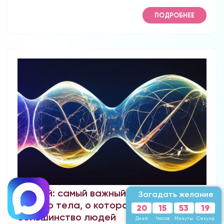
ПОДРОБНЕЕ
Магний: самый важный минерал
Загадать желание
нашего тела, о котором не знают
20
15
53
17
большинство людей
Дней
Часов
Минуты
Секунд