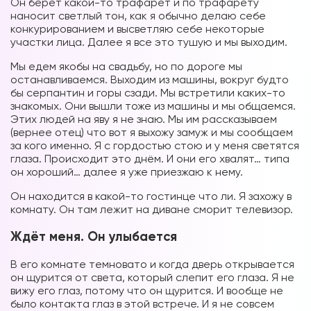
Он берет какой-то трафарет и по трафарету
наносит светлый тон, как я обычно делаю себе
конкурированием и высветляю себе некоторые
участки лица. Далее я все это тушую и мы выходим.
Мы едем якобы на свадьбу, но по дороге мы
останавливаемся. Выходим из машины, вокруг будто
бы серпантин и горы сзади. Мы встретили каких-то
знакомых. Они вышли тоже из машины и мы общаемся.
Этих людей на яву я не знаю. Мы им рассказываем
(вернее отец) что вот я выхожу замуж и мы сообщаем
за кого именно. Я с гордостью стою и у меня светятся
глаза. Происходит это днём. И они его хвалят… типа
он хороший… далее я уже приезжаю к нему.
Он находится в какой-то гостинце что ли. Я захожу в
комнату. Он там лежит на диване сморит телевизор.
Ждёт меня. Он улыбается
В его комнате темновато и когда дверь открывается
он щурится от света, который слепит его глаза. Я не
вижу его глаз, потому что он щурится. И вообще не
было контакта глаз в этой встрече. И я не совсем