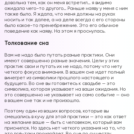
довольна тем, как он меня встретил… я видимо
ожидала чего-то другого… Раньше наяву у меня с ним
также было. Я ждала, что меня должны на руках
носить и так далее, а на деле всегда с его стороны
было какое-то пренебрежение. Это его обычное
поведение как наяву. На этом я проснулась.
Толкование сна
Вам не надо было путать разные практики. Они
имеют совершенно разные значения. Цели у этих
практик свои и путать их не надо, потому что нету
четкого фокуса внимания. В вашем сне идет полный
винегрет из символики прошлого настоящего и
будущего. Во сне вы готовитесь к свадьбе — это
символика, которая указывает на ваши ожидания. Но
это совершенно не указывает на само событие — оно
в вашем сне так и не произошло.
Поэтому один из ваших вопросов, которые вы
смешались в кучу для этой практики — это как ответ
на желание ваше — быть с человеком, который вам
приснился. Но здесь нет четкого указания на то, что
это всё-таки произойдет. Во сне по существу