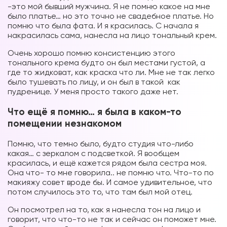
-это мой бывший мужчина. Я не помню какое на мне
было платье… но это точно не свадебное платье. Но
помню что была фата. И я красилась. С начала я
накрасилась сама, нанесла на лицо тональный крем.
Форум в
Очень хорошо помню консистенцию этого
Телеграм
тонального крема будто он был местами густой, а
где то жидковат, как краска что ли. Мне не так легко
было тушевать по лицу, и он был в такой как
пудренице. У меня просто такого даже нет.
Что ещё я помню… я была в каком-то
помещении незнакомом
Форум на сайте
Помню, что темно было, будто студия что-либо
какая… с зеркалом с подсветкой. Я вообщем
красилась, и ещё кажется рядом была сестра моя.
Она что- то мне говорила.. не помню что. Что-то по
макияжу совет вроде бы. И самое удивительное, что
потом случилось это то, что там был мой отец.
Он посмотрел на то, как я нанесла тон на лицо и
говорит, что что-то не так и сейчас он поможет мне.