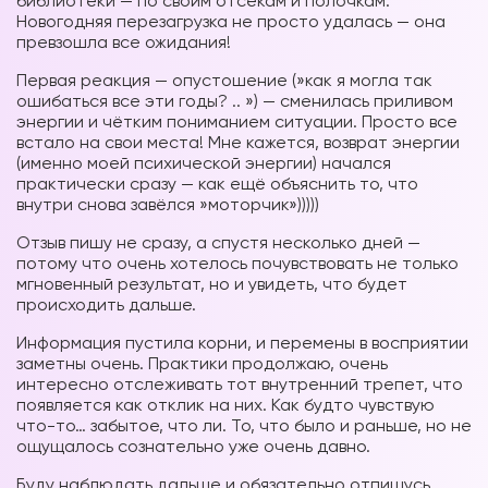
библиотеки — по своим отсекам и полочкам.
Новогодняя перезагрузка не просто удалась — она
превзошла все ожидания!
Первая реакция — опустошение (»как я могла так
ошибаться все эти годы? .. ») — сменилась приливом
энергии и чётким пониманием ситуации. Просто все
встало на свои места! Мне кажется, возврат энергии
(именно моей психической энергии) начался
практически сразу — как ещё объяснить то, что
внутри снова завёлся »моторчик»)))))
Отзыв пишу не сразу, а спустя несколько дней —
потому что очень хотелось почувствовать не только
мгновенный результат, но и увидеть, что будет
происходить дальше.
Информация пустила корни, и перемены в восприятии
заметны очень. Практики продолжаю, очень
интересно отслеживать тот внутренний трепет, что
появляется как отклик на них. Как будто чувствую
что-то… забытое, что ли. То, что было и раньше, но не
ощущалось сознательно уже очень давно.
Буду наблюдать дальше и обязательно отпишусь