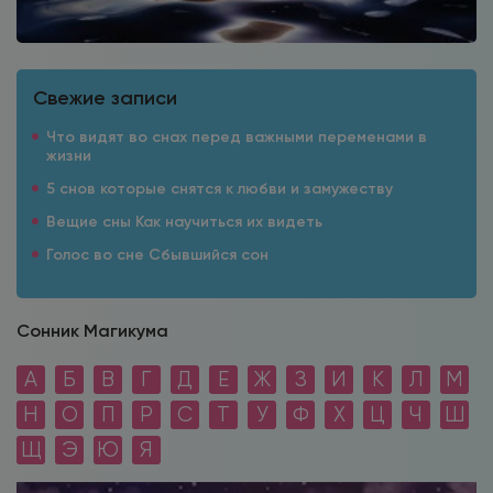
Свежие записи
Что видят во снах перед важными переменами в
жизни
5 снов которые снятся к любви и замужеству
Вещие сны Как научиться их видеть
Голос во сне Сбывшийся сон
Сонник Магикума
А
Б
В
Г
Д
Е
Ж
З
И
К
Л
М
Н
О
П
Р
С
Т
У
Ф
Х
Ц
Ч
Ш
Щ
Э
Ю
Я