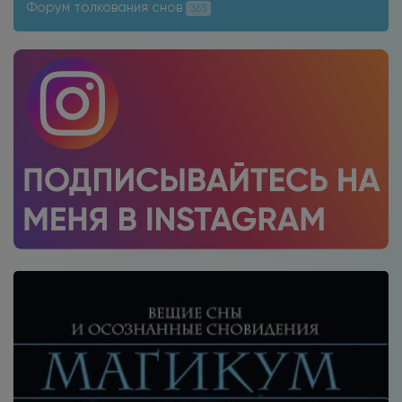
Форум толкования снов
363