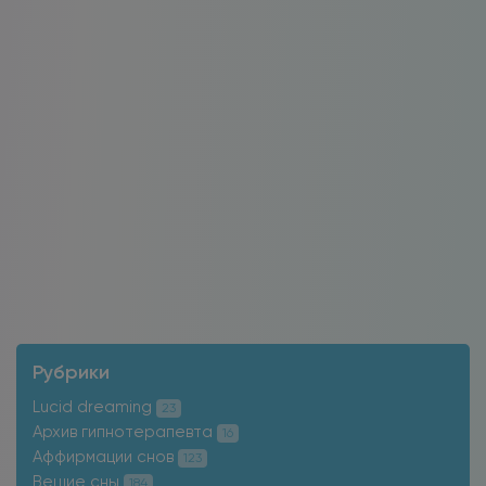
Рубрики
Lucid dreaming
23
Архив гипнотерапевта
16
Аффирмации снов
123
Вещие сны
184