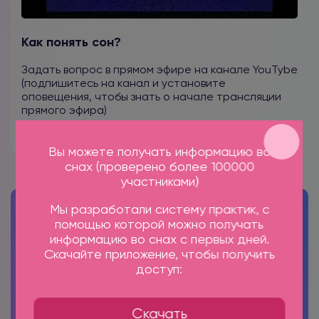
Как понять сон?
Задать вопрос в прямом эфире на канале YouTybe
(подпишитесь на канал и установите
оповещения, чтобы знать о начале трансляции
прямого эфира)
ПЕРЕЙТИ НА КАНАЛ
Вы можете получать информацию во
снах (проверено более 100000
участниками)
Мы разработали систему практик, с
помощью которой можно получать
информацию во снах с первых дней.
Скачайте приложение, чтобы получить
доступ:
Скачать