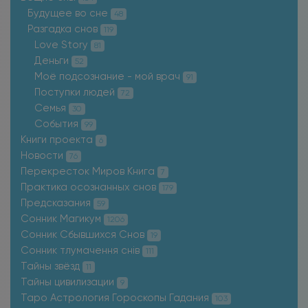
Будущее во сне
48
Разгадка снов
119
Love Story
81
Деньги
52
Моё подсознание - мой врач
91
Поступки людей
72
Семья
30
События
99
Книги проекта
6
Новости
76
Перекресток Миров Книга
7
Практика осознанных снов
179
Предсказания
59
Сонник Магикум
1206
Сонник Сбывшихся Снов
19
Сонник тлумачення снів
111
Тайны звёзд
11
Тайны цивилизации
9
Таро Астрология Гороскопы Гадания
103