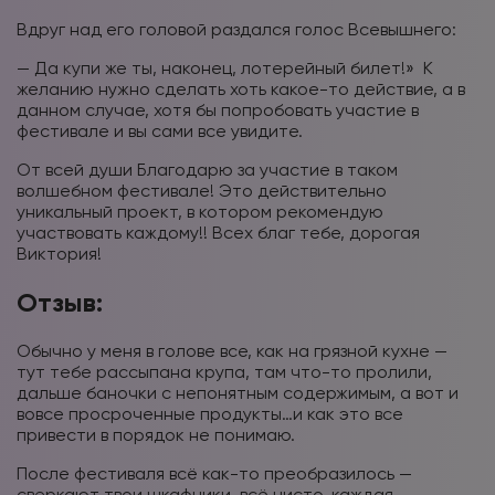
Вдруг над его головой раздался голос Всевышнего:
— Да купи же ты, наконец, лотерейный билет!» К
желанию нужно сделать хоть какое-то действие, а в
данном случае, хотя бы попробовать участие в
фестивале и вы сами все увидите.
От всей души Благодарю за участие в таком
волшебном фестивале! Это действительно
уникальный проект, в котором рекомендую
участвовать каждому!! Всех благ тебе, дорогая
Виктория!
Отзыв:
Обычно у меня в голове все, как на грязной кухне —
тут тебе рассыпана крупа, там что-то пролили,
дальше баночки с непонятным содержимым, а вот и
вовсе просроченные продукты…и как это все
привести в порядок не понимаю.
После фестиваля всё как-то преобразилось —
сверкают твои шкафчики, всё чисто, каждая