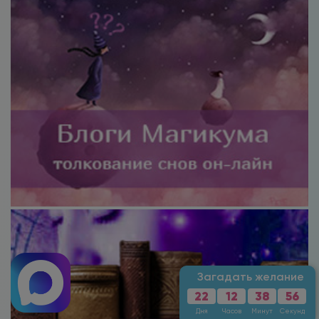
Загадать желание
22
12
38
54
Дня
Часов
Минут
Секунды