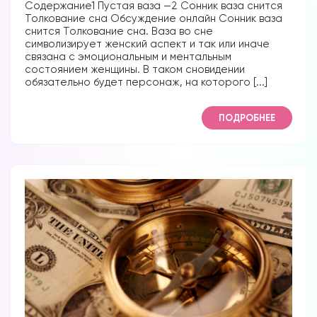
Содержание1 Пустая ваза —2 Сонник ваза снится
Толкование сна Обсуждение онлайн Сонник ваза
снится Толкование сна. Ваза во сне
символизирует женский аспект и так или иначе
связана с эмоциональным и ментальным
состоянием женщины. В таком сновидении
обязательно будет персонаж, на которого [...]
Вы можете получать информацию во
ПОДРОБНЕЕ
снах (проверено более 100000
участниками)
Мы разработали систему практик, с
помощью которой можно получать
информацию во снах с первых дней.
Скачайте приложение, чтобы получить
доступ:
Скачать
Наши форумы