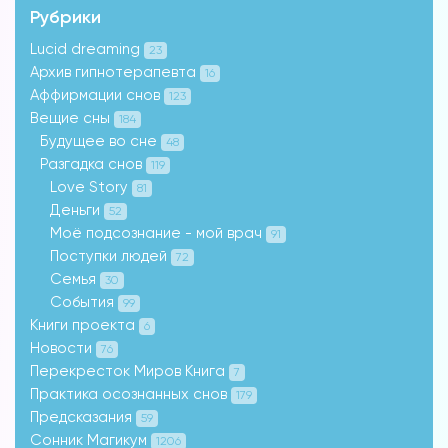
Рубрики
Lucid dreaming
23
Архив гипнотерапевта
16
Аффирмации снов
123
Вещие сны
184
Будущее во сне
48
Разгадка снов
119
Love Story
81
Деньги
52
Моё подсознание - мой врач
91
Поступки людей
72
Семья
30
События
99
Книги проекта
6
Новости
76
Перекресток Миров Книга
7
Практика осознанных снов
179
Предсказания
59
Сонник Магикум
1206