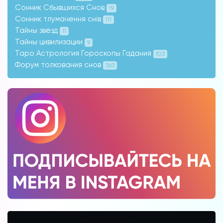
Сонник Сбывшихся Снов
19
Сонник тлумачення снів
111
Тайны звёзд
11
Тайны цивилизации
9
Таро Астрология Гороскопы Гадания
103
Форум толкования снов
363