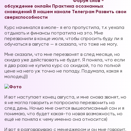
Форум снов -
обсуждение онлайн
Практика осознанных
сновидений В нашем канале Телеграм
Развить свои
сверхспособности
Курс начинался в июле- я его пропустила, т.к уехала
отдыхать и финансы потратила на это. Мне
перезвонили в конце июля, чтобы спросить буду ли я
обучаться в августе — я сказала, что тоже не могу.
Мне сказали, что мне перезвонят в след месяце, но
скидка уже действовать не будет. Я поняла, что если
я два раза не купила курс со скидкой, то по полной
цене на него уж точно не попаду. Подумала, какая я
молодец)))
И вот наступает конец августа, и мне снова звонят, но
я не могла говорить и попросила перезвонить на
след день. Ночью мне снится вышеописанный сон и я
понимаю, что будет какая-то новая возможность, но
ещё не поняла к чему именно она относится)
И вот я разговариваю с менеджером и он мне говорит,