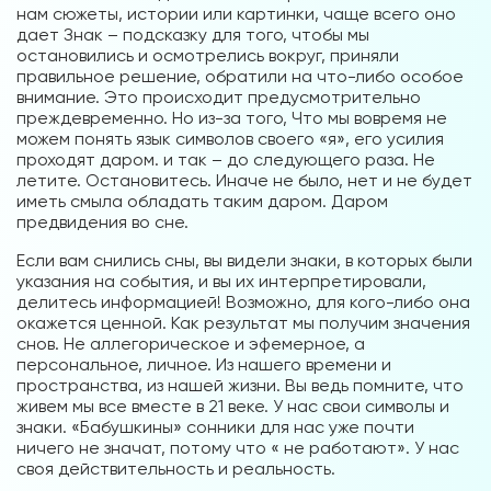
нам сюжеты, истории или картинки, чаще всего оно
дает Знак – подсказку для того, чтобы мы
остановились и осмотрелись вокруг, приняли
правильное решение, обратили на что-либо особое
внимание. Это происходит предусмотрительно
преждевременно. Но из-за того, Что мы вовремя не
можем понять язык символов своего «я», его усилия
проходят даром. и так – до следующего раза. Не
летите. Остановитесь. Иначе не было, нет и не будет
иметь смыла обладать таким даром. Даром
предвидения во сне.
Если вам снились сны, вы видели знаки, в которых были
указания на события, и вы их интерпретировали,
делитесь информацией! Возможно, для кого-либо она
окажется ценной. Как результат мы получим значения
снов. Не аллегорическое и эфемерное, а
персональное, личное. Из нашего времени и
пространства, из нашей жизни. Вы ведь помните, что
живем мы все вместе в 21 веке. У нас свои символы и
знаки. «Бабушкины» сонники для нас уже почти
ничего не значат, потому что « не работают». У нас
своя действительность и реальность.