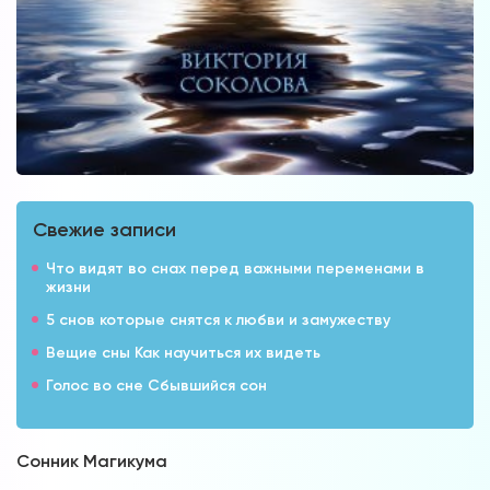
Свежие записи
Что видят во снах перед важными переменами в
жизни
5 снов которые снятся к любви и замужеству
Вещие сны Как научиться их видеть
Голос во сне Сбывшийся сон
Сонник Магикума