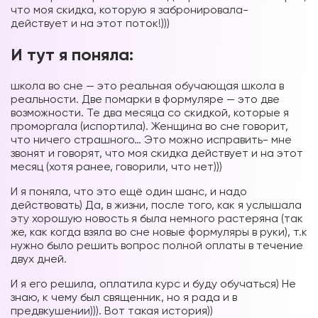
что моя скидка, которую я забронировала-
действует и на этот поток!)))
И тут я поняла:
школа во сне — это реальная обучающая школа в
реальности. Две помарки в формуляре — это две
возможности. Те два месяца со скидкой, которые я
проморгала (испортила). Женщина во сне говорит,
что ничего страшного… Это можно исправить- мне
звонят и говорят, что моя скидка действует и на этот
месяц (хотя ранее, говорили, что нет)))
И я поняла, что это ещё один шанс, и надо
действовать) Да, в жизни, после того, как я услышала
эту хорошую новость я была немного растеряна (так
же, как когда взяла во сне новые формуляры в руки), т.к
нужно было решить вопрос полной оплаты в течение
двух дней.
И я его решила, оплатила курс и буду обучаться) Не
знаю, к чему был священник, но я рада и в
предвкушении))). Вот такая история))