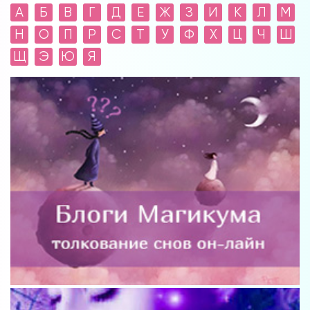
А
Б
В
Г
Д
Е
Ж
З
И
К
Л
М
Н
О
П
Р
С
Т
У
Ф
Х
Ц
Ч
Ш
Щ
Э
Ю
Я