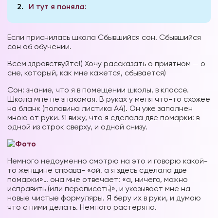
2
И тут я поняла:
Если приснилась школа Сбывшийся сон. Сбывшийся
сон об обучении.
Всем здравствуйте!) Хочу рассказать о приятном — о
сне, который, как мне кажется, сбывается)
Сон: знание, что я в помещении школы, в классе.
Школа мне не знакомая. В руках у меня что-то схожее
на бланк (половина листика А4). Он уже заполнен
мною от руки. Я вижу, что я сделала две помарки: в
одной из строк сверху, и одной снизу.
Немного недоуменно смотрю на это и говорю какой-
то женщине справа- «ой, а я здесь сделала две
помарки»… она мне отвечает: «а, ничего, можно
исправить (или переписать)», и указывает мне на
новые чистые формуляры. Я беру их в руки, и думаю
что с ними делать. Немного растеряна.