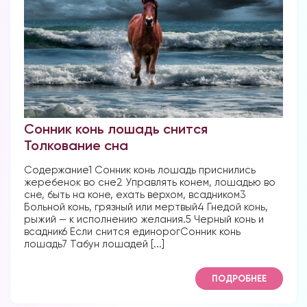
Сонник конь лошадь снится
Толкование сна
Содержание1 Сонник конь лошадь приснились
жеребенок во сне2 Управлять конем, лошадью во
сне, быть на коне, ехать верхом, всадником3
Больной конь, грязный или мертвый4 Гнедой конь,
рыжий — к исполнению желания.5 Черный конь и
всадник6 Если снится единорогСонник конь
лошадь7 Табун лошадей [...]
ПОДРОБНЕЕ