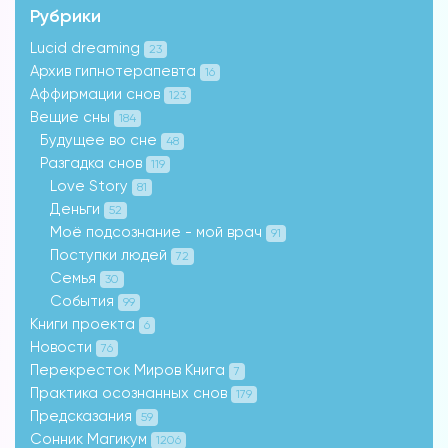
Рубрики
Lucid dreaming
23
Архив гипнотерапевта
16
Аффирмации снов
123
Вещие сны
184
Будущее во сне
48
Разгадка снов
119
Love Story
81
Деньги
52
Моё подсознание - мой врач
91
Поступки людей
72
Семья
30
События
99
Книги проекта
6
Новости
76
Перекресток Миров Книга
7
Практика осознанных снов
179
Предсказания
59
Сонник Магикум
1206