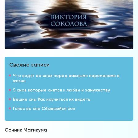
Свежие записи
Что видят во снах перед важными переменами в
жизни
5 снов которые снятся к любви и замужеству
Вещие сны Как научиться их видеть
Голос во сне Сбывшийся сон
Сонник Магикума