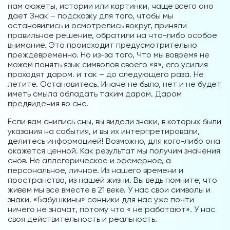
нам сюжеты, истории или картинки, чаще всего оно
дает Знак – подсказку для того, чтобы мы
остановились и осмотрелись вокруг, приняли
правильное решение, обратили на что-либо особое
внимание. Это происходит предусмотрительно
преждевременно. Но из-за того, Что мы вовремя не
можем понять язык символов своего «я», его усилия
проходят даром. и так – до следующего раза. Не
летите. Остановитесь. Иначе не было, нет и не будет
иметь смыла обладать таким даром. Даром
предвидения во сне.
Если вам снились сны, вы видели знаки, в которых были
указания на события, и вы их интерпретировали,
делитесь информацией! Возможно, для кого-либо она
окажется ценной. Как результат мы получим значения
снов. Не аллегорическое и эфемерное, а
персональное, личное. Из нашего времени и
пространства, из нашей жизни. Вы ведь помните, что
живем мы все вместе в 21 веке. У нас свои символы и
знаки. «Бабушкины» сонники для нас уже почти
ничего не значат, потому что « не работают». У нас
своя действительность и реальность.