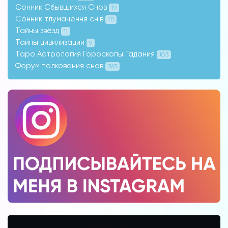
Сонник Сбывшихся Снов
19
Сонник тлумачення снів
111
Тайны звёзд
11
Тайны цивилизации
9
Таро Астрология Гороскопы Гадания
103
Форум толкования снов
363