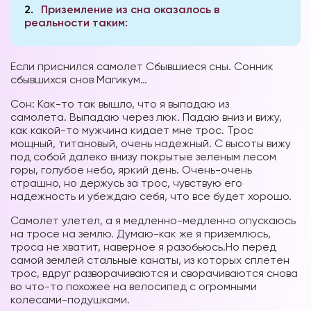
2
Приземление из сна оказалось в
реальности таким:
Если приснился самолет Сбывшиеся сны. Сонник
сбывшихся снов Магикум…
Сон: Как-то так вышло, что я выпадаю из
самолета. Выпадаю через люк. Падаю вниз и вижу,
как какой-то мужчина кидает мне трос. Трос
мощный, титановый, очень надежный. С высоты вижу
под собой далеко внизу покрытые зеленым лесом
горы, голубое небо, яркий день. Очень-очень
страшно, но держусь за трос, чувствую его
надежность и убеждаю себя, что все будет хорошо.
Самолет улетел, а я медленно-медленно опускаюсь
на тросе на землю. Думаю-как же я приземлюсь,
троса не хватит, наверное я разобьюсь.Но перед
самой землей стальные канаты, из которых сплетен
трос, вдруг разворачиваются и сворачиваются снова
во что-то похожее на велосипед с огромными
колесами-подушками.