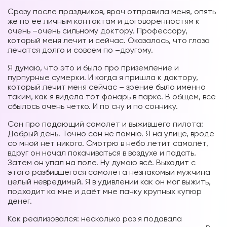
Сразу после праздников, врач отправила меня, опять
же по ее личным контактам и договоренностям к
очень –очень сильному доктору. Профессору,
который меня лечит и сейчас. Оказалось, что глаза
лечатся долго и совсем по –другому.
Я думаю, что это и было про приземление и
пурпурные сумерки. И когда я пришла к доктору,
который лечит меня сейчас – зрение было именно
таким, как я видела тот фонарь в парке. В общем, все
сбылось очень четко. И по сну и по соннику.
Сон про падающий самолет и выжившего пилота:
Добрый день. Точно сон не помню. Я на улице, вроде
со мной нет никого. Смотрю в небо летит самолёт,
вдруг он начал покачиваться в воздухе и падать.
Затем он упал на поле. Ну думаю всё. Выходит с
этого разбившегося самолёта незнакомый мужчина
целый невредимый. Я в удивлении как он мог выжить,
подходит ко мне и даёт мне пачку крупных купюр
денег.
Как реализовался: несколько раз я подавала