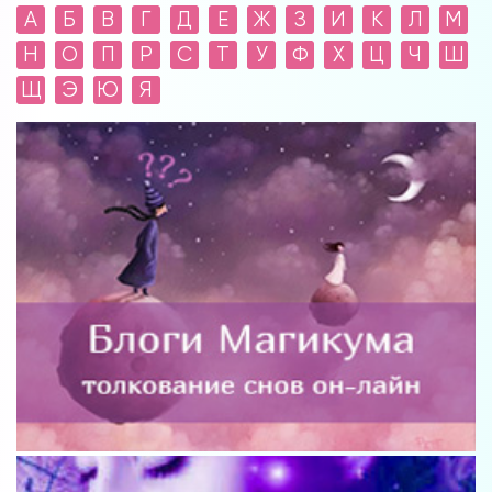
А
Б
В
Г
Д
Е
Ж
З
И
К
Л
М
Н
О
П
Р
С
Т
У
Ф
Х
Ц
Ч
Ш
Щ
Э
Ю
Я