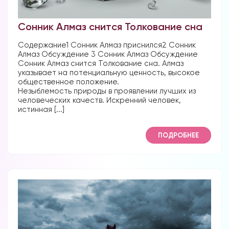
Сонник Алмаз снится Толкование сна
Содержание1 Сонник Алмаз приснился2 Сонник
Форум в
Алмаз Обсуждение 3 Сонник Алмаз Обсуждение
Телеграм
Сонник Алмаз снится Толкование сна. Алмаз
указывает на потенциальную ценность, высокое
общественное положение.
Незыблемость природы в проявлении лучших из
человеческих качеств. Искренний человек,
истинная [...]
Форум на сайте
ПОДРОБНЕЕ