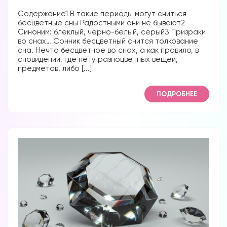
Содержание1 В такие периоды могут сниться
бесцветные сны Радостными они не бывают2
Синоним: блеклый, черно-белый, серый3 Призраки
во снах… Сонник бесцветный снится толкование
сна. Нечто бесцветное во снах, а как правило, в
сновидении, где нету разноцветных вещей,
предметов, либо [...]
Вы можете получать информацию во
снах (проверено более 100000
ПОДРОБНЕЕ
участниками)
Мы разработали систему практик, с
помощью которой можно получать
информацию во снах с первых дней.
Скачайте приложение, чтобы получить
доступ:
Скачать
Наши форумы