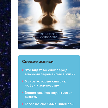
Свежие записи
Что видят во снах перед
важными переменами в жизни
5 снов которые снятся к
любви и замужеству
Вещие сны Как научиться их
видеть
Голос во сне Сбывшийся сон