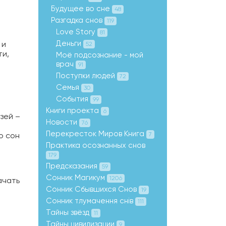
Будущее во сне
48
Разгадка снов
119
Love Story
81
Деньги
 и
52
ти,
Моё подсознание - мой
врач
91
Поступки людей
72
Семья
30
События
99
Книги проекта
6
зей –
Новости
76
Перекресток Миров Книга
о сон
7
Практика осознанных снов
179
Предсказания
59
Сонник Магикум
1206
ачать
Сонник Сбывшихся Снов
19
Сонник тлумачення снів
111
Тайны звёзд
11
Тайны цивилизации
9