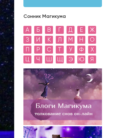
Сонник Магикума
А
Б
В
Г
Д
Е
Ж
З
И
К
Л
М
Н
О
П
Р
С
Т
У
Ф
Х
Ц
Ч
Ш
Щ
Э
Ю
Я