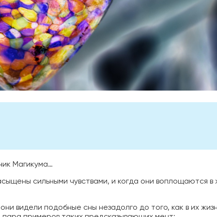
нник Магикума…
сыщены сильными чувствами, и когда они воплощаются в 
они видели подобные сны незадолго до того, как в их жиз
 пара примеров таких предсказывающих мечт: