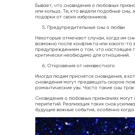
Бывает, что сновидения о любовных призн
или кольца. Те, кто видели подобные сны,
подарки от своих избранников.
Предупредительные сны о любви
Некоторые отмечают случаи, когда им сни
возможно после конфликта или какого-то 
предупреждением о том, что настоящее п
критически необходимо для
отношений.
Откровения от неизвестного
Вы може
Иногда людям приснятся сновидения, в ко
сновидения могут предвещать скорое появ
романтические узы. Часто такие сны трак
Мы разра
инфор
Сновидения о любовных признаниях могут
перипетий. Реализация таких снов усили
будущие важные события, особенно когда р