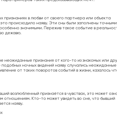
ых признаниях в любви от своего партнера или объекта
 это происходило наяву. Эти сны были заполнены точными
 особенно значимыми. Пережив такое событие в реальнос
во дежавю.
сне неожиданные признания от кого-то из знакомых или дру
ле подобных ночных видений наяву случались неожиданные
вление от таких поворотов событий в жизни, казалось чт
ывший возлюбленный признаётся в чувствах, это может озн
м отношениям. Кто-то может увидеть во сне, что бывший
ется наяву.
ях