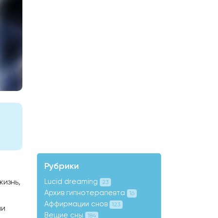
Рубрики
жизнь,
Lucid dreaming
23
Архив гипнотерапевта
16
Аффирмации снов
123
ни
Вещие сны
184