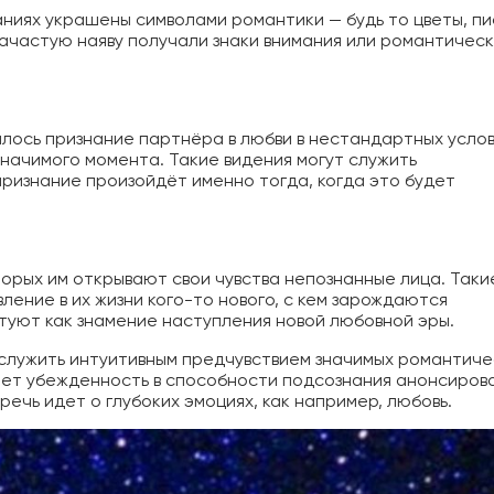
аниях украшены символами романтики — будь то цветы, п
 зачастую наяву получали знаки внимания или романтичес
лось признание партнёра в любви в нестандартных услов
значимого момента. Такие видения могут служить
ризнание произойдёт именно тогда, когда это будет
те получать информацию во снах (проверено боле
торых им открывают свои чувства непознанные лица. Таки
участниками)
ление в их жизни кого-то нового, с кем зарождаются
туют как знамение наступления новой любовной эры.
ботали систему практик, с помощью которой можно
мацию во снах с первых дней. Скачайте приложение,
 служить интуитивным предчувствием значимых романтиче
вает убежденность в способности подсознания анонсиров
получить доступ:
ечь идет о глубоких эмоциях, как например,
любовь.
Скачать