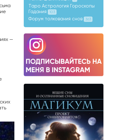
исьма
Таро Астрология Гороскопы
кие
Гадания
103
Форум толкования снов
363
иях —
е 100000
е
 получать
 чтобы
ских
ать