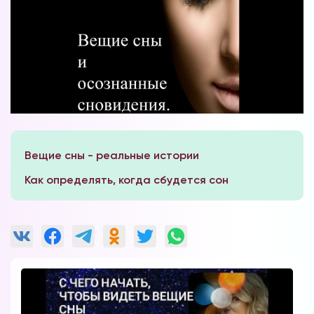
Вы можете получать информацию во
снах (проверено более 100000
участниками)
Вещие сны - реальные истории
Мы разработали систему практик, с
помощью которой можно получать
Как определять, когда сбудется сон
информацию во снах с первых дней.
Скачайте приложение, чтобы получить
доступ:
Скачать
Наши форумы