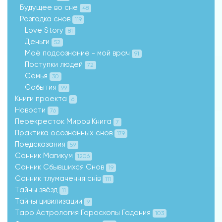
Будущее во сне
48
Разгадка снов
119
Love Story
81
Деньги
52
Моё подсознание - мой врач
91
Поступки людей
72
Семья
30
События
99
Книги проекта
6
Новости
76
Перекресток Миров Книга
7
Практика осознанных снов
179
Предсказания
59
Сонник Магикум
1206
Сонник Сбывшихся Снов
19
Сонник тлумачення снів
111
Тайны звёзд
11
Тайны цивилизации
9
Таро Астрология Гороскопы Гадания
103