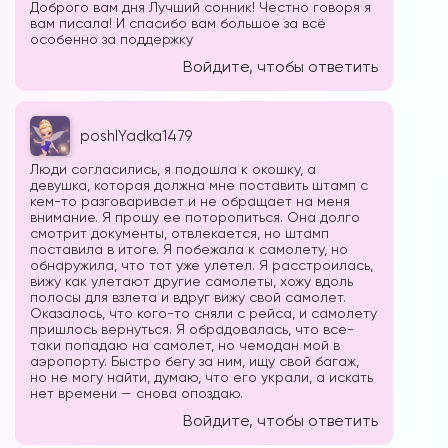
Доброго вам дня Лучший сонник! Честно говоря я
вам писала! И спасибо вам большое за всё
особенно за поддержку
Войдите, чтобы ответить
poshlYadka1479
Люди согласились, я подошла к окошку, а
девушка, которая должна мне поставить штамп с
кем-то разговаривает и не обращает на меня
внимание. Я прошу ее поторопиться. Она долго
смотрит документы, отвлекается, но штамп
поставила в итоге. Я побежала к самолету, но
обнаружила, что тот уже улетел. Я расстроилась,
вижу как улетают другие самолеты, хожу вдоль
полосы для взлета и вдруг вижу свой самолет.
Оказалось, что кого-то сняли с рейса, и самолету
пришлось вернуться. Я обрадовалась, что все-
таки попадаю на самолет, но чемодан мой в
аэропорту. Быстро бегу за ним, ищу свой багаж,
но не могу найти, думаю, что его украли, а искать
нет времени — снова опоздаю.
Войдите, чтобы ответить