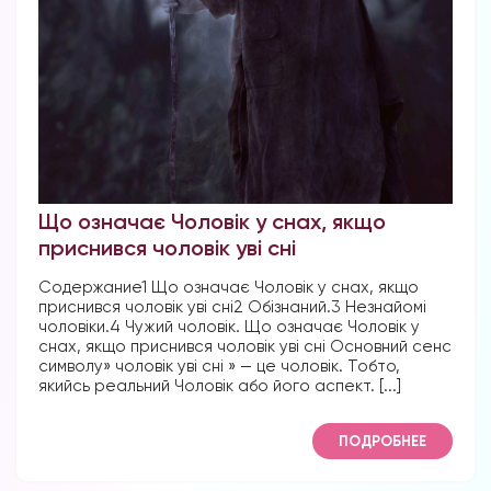
Що означає Чоловік у снах, якщо
приснився чоловік уві сні
Содержание1 Що означає Чоловік у снах, якщо
приснився чоловік уві сні2 Обізнаний.3 Незнайомі
чоловіки.4 Чужий чоловік. Що означає Чоловік у
снах, якщо приснився чоловік уві сні Основний сенс
символу» чоловік уві сні » — це чоловік. Тобто,
якийсь реальний Чоловік або його аспект. [...]
ПОДРОБНЕЕ