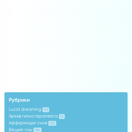
Рубрики
Lucid dreaming
23
Архив гипнотерапевта
16
Аффирмации снов
123
Вещие сны
184