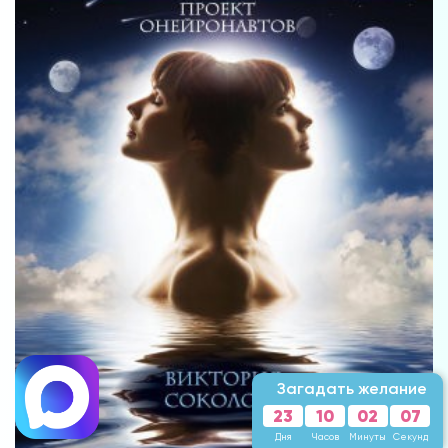
Загадать желание
23
10
02
04
Дня
Часов
Минуты
Секунды