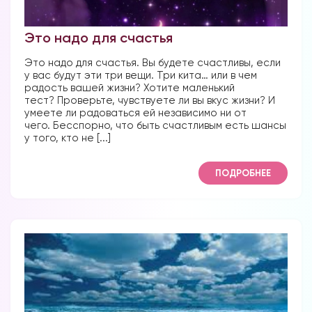
Это надо для счастья
Это надо для счастья. Вы будете счастливы, если
у вас будут эти три вещи. Три кита… или в чем
радость вашей жизни? Хотите маленький
тест? Проверьте, чувствуете ли вы вкус жизни? И
Вы можете получать информацию во
умеете ли радоваться ей независимо ни от
снах (проверено более 100000
чего. Бесспорно, что быть счастливым есть шансы
участниками)
у того, кто не [...]
Мы разработали систему практик, с
ПОДРОБНЕЕ
помощью которой можно получать
информацию во снах с первых дней.
Скачайте приложение, чтобы получить
доступ:
Скачать
Наши форумы