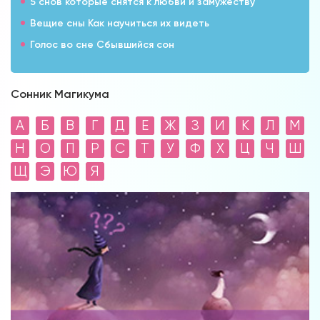
5 снов которые снятся к любви и замужеству
Вещие сны Как научиться их видеть
Голос во сне Сбывшийся сон
Сонник Магикума
А
Б
В
Г
Д
Е
Ж
З
И
К
Л
М
Н
О
П
Р
С
Т
У
Ф
Х
Ц
Ч
Ш
Щ
Э
Ю
Я