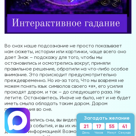
Во снах наше подсознание не просто показывает
нам сюжеты, истории или картинки, чаще всего оно
дает Знак – подсказку для того, чтобы мы
остановились и осмотрелись вокруг, приняли
правильное решение, обратили на что-либо особое
внимание. Это происходит предусмотрительно
преждевременно. Но из-за того, Что мы вовремя не
можем понять язык символов своего «я», его усилия
проходят даром. и так – до следующего раза. Не
летите. Остановитесь. Иначе не было, нет и не будет
иметь смыла обладать таким даром. Даром
предвидения во сне.
Загадать желание
Если вам снились сны, вы видели знаки, в которых были
указания на события, и вы их интерпретировали,
21
17
55
38
делитесь информацией! Возможно, для кого-либо она
День
Часов
Минут
Секунд