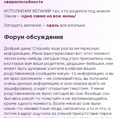
сверхспособности
ИСПОЛНЕНИЯ ЖЕЛАНИЙ тех, кто родился под знаком
Овнов —
одна схема на всю жизнь!
Загадать желание —
здесь
всё реально.
Форум обсуждения
Добрый день! Спасибо еще раз за интересную
информацию. Меня заинтересовал вот этот момент:
»если кому-нибудь сегодня под утро приснились сны,
в которых вам ваши родители, дедушки-бабушки, или
может быть духовные учителя в образе ваших
родственников сообщили какую-то информацию, и вы
её ярко запомнили – не сомневайтесь, вы получили
очень ценную информацию и она скорее всего не
зашифрована, а идёт открытым текстом». У меня
родственников не было сегодня во сне. Вообще сон
был весь какой-то »смытый» и не запоминающийся,
кроме одного момента. Возле меня во сне были
какие-то неизвестные люди, непонятно, кто и что, а
потом я вдруг ощутила за спиной присутствие парня