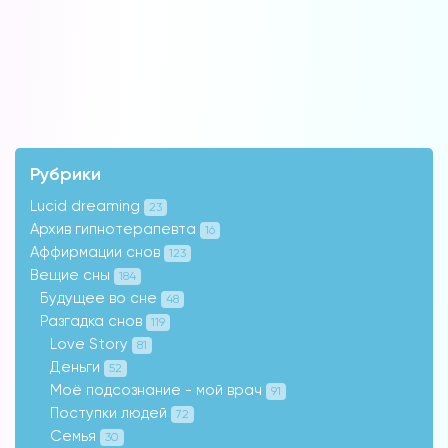
Рубрики
Lucid dreaming
23
Архив гипнотерапевта
16
Аффирмации снов
123
Вещие сны
184
Будущее во сне
48
Разгадка снов
119
Love Story
81
Деньги
52
Моё подсознание - мой врач
91
Поступки людей
72
Семья
30