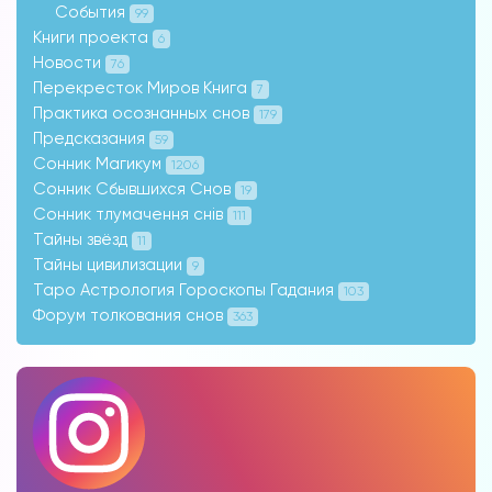
События
99
Книги проекта
6
Новости
76
Перекресток Миров Книга
7
Практика осознанных снов
179
Предсказания
59
Сонник Магикум
1206
Сонник Сбывшихся Снов
19
Сонник тлумачення снів
111
Тайны звёзд
11
Тайны цивилизации
9
Таро Астрология Гороскопы Гадания
103
Форум толкования снов
363