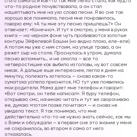
(того самого) и как-то так мне легко стало, как будто
что-то родное почувствовала, а он стал
нашептывать мне на ухо слова песни. Я во сне так
хорошо все понимала, песня мне понравилась,
говорю ему: »А ты мне эту песню пришлешь?» Он
отвечает: »Конечно». И тут я смотрю, у меня в руках
книга — на черном фоне чуть пробиваются золотые
контуры Эйфелевой Башни (но видно плохо, еле-еле).
А потом мы уже с ним стоим, на улице трава, а он
режет сыр на столе. Проснулась я утром, думала
песню вспомнить… и не смогла — все то
четверостишие как выбило из головы, ну вот совсем
никак. А дальше еще интереснее, легла я днем на
минутку, полежать хотелось — снова какая-то
суматоха успела приснится, НО тут уже появились
мои родители. Мама дает мне телефон и говорит:
»Вот смотри, он тебе написал». Я буру телефон,
открываю смс, начинаю читать и тут же сворачиваю
ее, думаю »потом позже почитаю» — и снова не
увидела текст. Я так понимаю, что мне
действительно что-то не нужно знать сейчас, как мы
с Вами и обсуждали — в первом сне это знание у меня
не сохранилось, во втором я сама от него
отказалась.