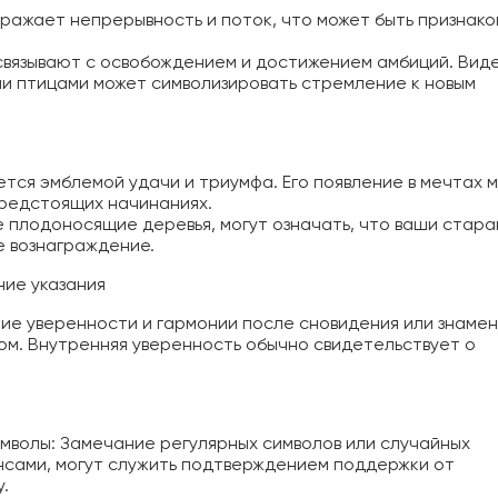
тражает непрерывность и поток, что может быть признако
связывают с освобождением и достижением амбиций. Вид
и птицами может символизировать стремление к новым
ется эмблемой удачи и триумфа. Его появление в мечтах 
предстоящих начинаниях.
е плодоносящие деревья, могут означать, что ваши стара
е вознаграждение.
ние указания
е уверенности и гармонии после сновидения или знамен
ом. Внутренняя уверенность обычно свидетельствует о
мволы: Замечание регулярных символов или случайных
ансами, могут служить подтверждением поддержки от
.