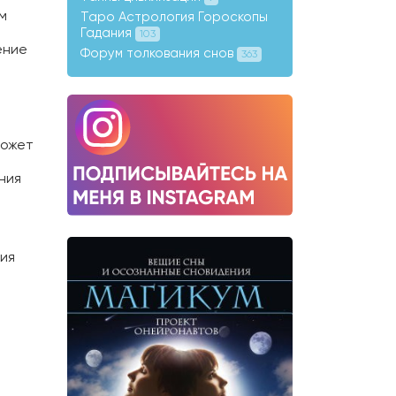
м
Таро Астрология Гороскопы
Гадания
103
ение
Форум толкования снов
363
может
ния
ия