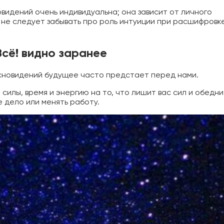
видений очень индивидуальна; она зависит от личного
 не следует забывать про роль интуиции при расшифровк
Всё! видно заранее
 сновидений будущее часто предстает перед нами.
силы, время и энергию на то, что лишит вас сил и обедни
е дело или менять работу.