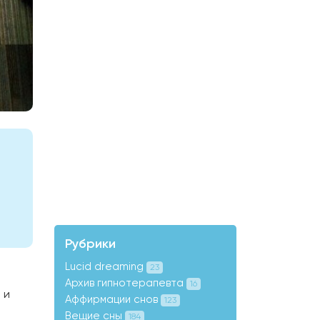
Рубрики
Lucid dreaming
23
Архив гипнотерапевта
16
 и
Аффирмации снов
123
Вещие сны
184