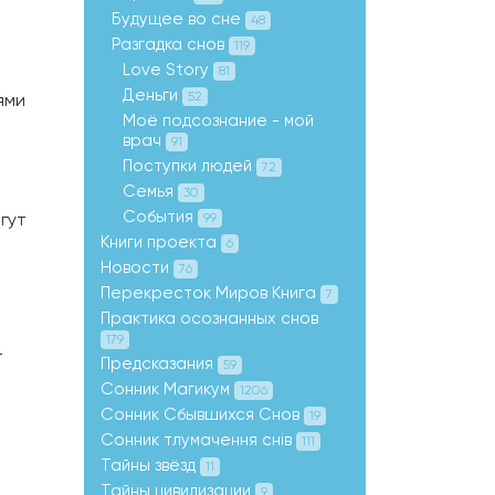
Будущее во сне
48
Разгадка снов
119
Love Story
81
Деньги
52
ями
Моё подсознание - мой
врач
91
Поступки людей
72
Семья
30
События
гут
99
Книги проекта
6
Новости
76
Перекресток Миров Книга
7
Практика осознанных снов
179
т
Предсказания
59
Сонник Магикум
1206
Сонник Сбывшихся Снов
19
Сонник тлумачення снів
111
Тайны звёзд
11
Тайны цивилизации
9