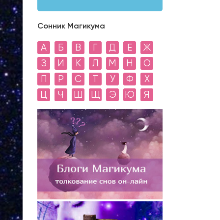
Сонник Магикума
А
Б
В
Г
Д
Е
Ж
З
И
К
Л
М
Н
О
П
Р
С
Т
У
Ф
Х
Ц
Ч
Ш
Щ
Э
Ю
Я