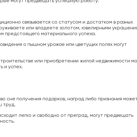
торые могут предвещать успешную работу:
иционно связывается со статусом и достатком в разных
бнаруживаете или владеете золотом, ювелирными украшени
ком предстоящего материального успеха.
овидения о пышном урожае или цветущих полях могут
строительстве или приобретении жилой недвижимости мо
 и успех.
во сне получения подарков, наград либо признания може
ш труд.
исходит легко и свободно от преград, могут предвещать
ность.