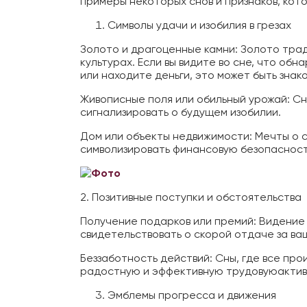
примеры некоторых снов и признаков, ко
Символы удачи и изобилия в грезах
Золото и драгоценные камни: Золото трад
культурах. Если вы видите во сне, что о
или находите деньги, это может быть зна
Живописные поля или обильный урожай: Сн
сигнализировать о будущем изобилии.
Дом или объекты недвижимости: Мечты о 
символизировать финансовую безопасность
2. Позитивные поступки и обстоятельства
Получение подарков или премий: Видение 
свидетельствовать о скорой отдаче за ва
Беззаботность действий: Сны, где все про
радостную и эффективную трудовую
актив
Эмблемы прогресса и движения