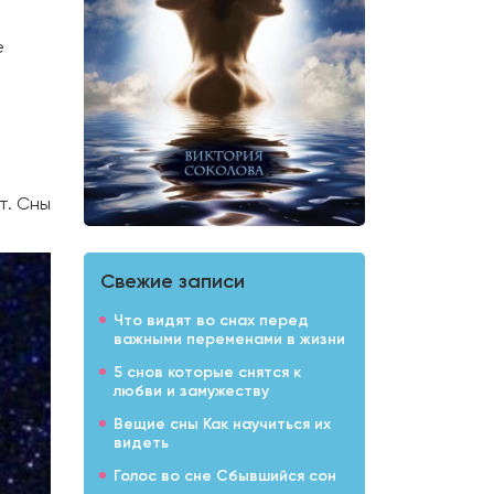
е
т. Сны
Свежие записи
Что видят во снах перед
важными переменами в жизни
5 снов которые снятся к
любви и замужеству
Вещие сны Как научиться их
видеть
Голос во сне Сбывшийся сон