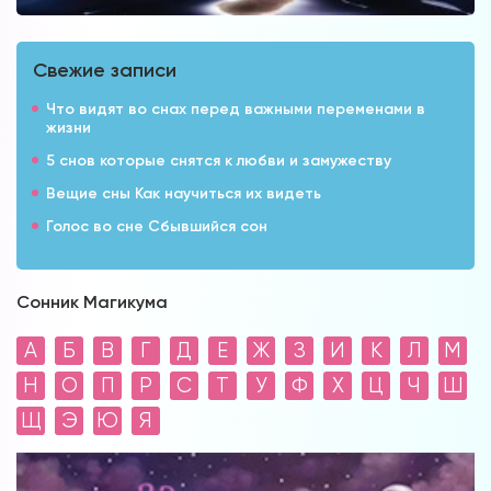
Свежие записи
Что видят во снах перед важными переменами в
жизни
5 снов которые снятся к любви и замужеству
Вещие сны Как научиться их видеть
Голос во сне Сбывшийся сон
Сонник Магикума
А
Б
В
Г
Д
Е
Ж
З
И
К
Л
М
Н
О
П
Р
С
Т
У
Ф
Х
Ц
Ч
Ш
Щ
Э
Ю
Я