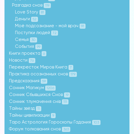
Разгадка снов
119
Love Story
81
Деньги
52
Моё подсознание - мой врач
91
Поступки людей
72
Семья
30
События
99
Книги проекта
6
Новости
76
Перекресток Миров Книга
7
Практика осознанных снов
179
Предсказания
59
Сонник Магикум
1206
Сонник Сбывшихся Снов
19
Сонник тлумачення снів
111
Тайны звёзд
11
Тайны цивилизации
9
Таро Астрология Гороскопы Гадания
103
Форум толкования снов
363