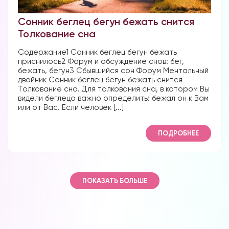
Сонник беглец бегун бежать снится
Скачать
Толкование сна
Наши форумы
Содержание1 Сонник беглец бегун бежать
приснилось2 Форум и обсуждение снов: бег,
бежать, бегун3 Сбывшийся сон Форум Ментальный
двойник Сонник беглец бегун бежать снится
Толкование сна. Для толкования сна, в котором Вы
видели беглеца важно определить: бежал он к Вам
или от Вас. Если человек [...]
Форум в
Телеграм
ПОДРОБНЕЕ
ПОКАЗАТЬ БОЛЬШЕ
Форум на сайте