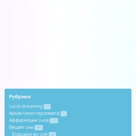
Рубрики
Lucid dreaming
23
Архив гипнотерапевта
16
Аффирмации снов
123
Вещие сны
184
Будущее во сне
48