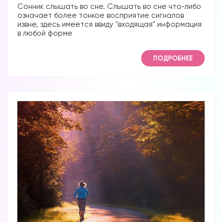
Сонник слышать во сне. Слышать во сне что-либо
означает более тонкое восприятие сигналов
извне, здесь имеется ввиду "входящая" информация
в любой форме
ПОДРОБНЕЕ
Вы можете получать информацию во
снах (проверено более 100000
участниками)
Мы разработали систему практик, с
помощью которой можно получать
информацию во снах с первых дней.
Скачайте приложение, чтобы получить
доступ: