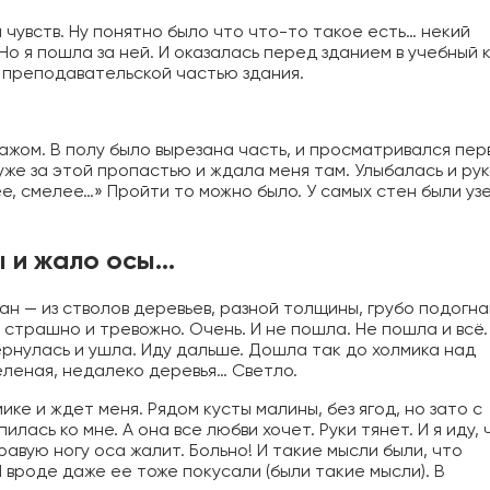
я чувств. Ну понятно было что что-то такое есть… некий
 Но я пошла за ней. И оказалась перед зданием в учебный 
 преподавательской частью здания.
жом. В полу было вырезана часть, и просматривался пер
же за этой пропастью и ждала меня там. Улыбалась и ру
е, смелее…» Пройти то можно было. У самых стен были уз
ы и жало осы…
ан — из стволов деревьев, разной толщины, грубо подогн
 страшно и тревожно. Очень. И не пошла. Не пошла и всё.
вернулась и ушла. Иду дальше. Дошла так до холмика над
зеленая, недалеко деревья… Светло.
ке и ждет меня. Рядом кусты малины, без ягод, но зато с
лась ко мне. А она все любви хочет. Руки тянет. И я иду, 
правую ногу оса жалит. Больно! И такие мысли были, что
 вроде даже ее тоже покусали (были такие мысли). В