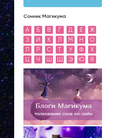
Сонник Магикума
А
Б
В
Г
Д
Е
Ж
З
И
К
Л
М
Н
О
П
Р
С
Т
У
Ф
Х
Ц
Ч
Ш
Щ
Э
Ю
Я