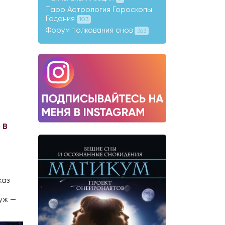
Таро Астрология Гороскопы
Гадания
103
Форум толкования снов
363
 В
каз
уж —