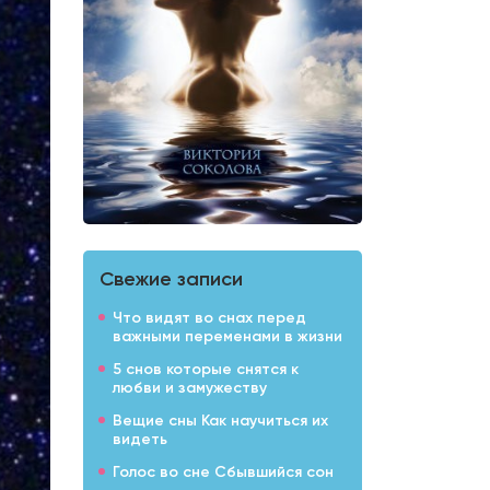
Свежие записи
Что видят во снах перед
важными переменами в жизни
5 снов которые снятся к
любви и замужеству
Вещие сны Как научиться их
видеть
Голос во сне Сбывшийся сон