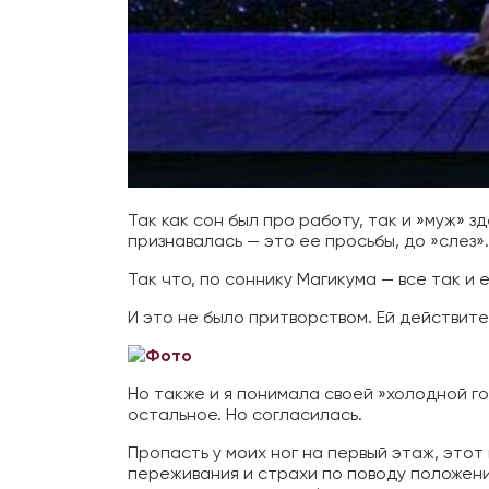
Так как сон был про работу, так и »муж» з
признавалась — это ее просьбы, до »слез».
Так что, по соннику Магикума — все так и е
И это не было притворством. Ей действите
Но также и я понимала своей »холодной го
остальное. Но согласилась.
Пропасть у моих ног на первый этаж, этот
переживания и страхи по поводу положени