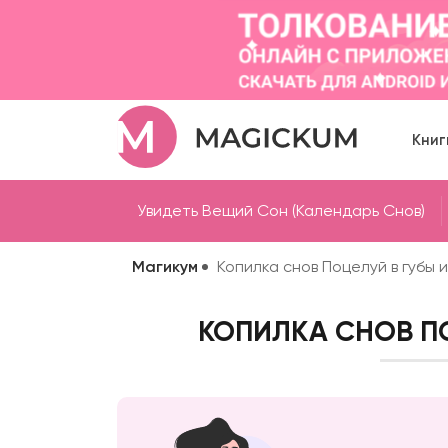
Книг
Увидеть Вещий Сон (Календарь Снов)
Магикум
Копилка снов Поцелуй в губы 
КОПИЛКА СНОВ П