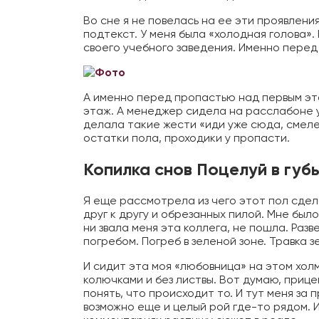
Во сне я не повелась на ее эти проявлени
подтекст. У меня была «холодная голова».
своего учебного заведения. Именно перед
А именно перед пропастью над первым эта
этаж. А менеджер сидела на расслабоне у
делала такие жести «иди уже сюда, смеле
остатки пола, проходики у пропасти.
Копилка снов Поцелуй в губ
Я еще рассмотрела из чего этот пол сдел
друг к другу и обрезанных пилой. Мне было
ни звала меня эта коллега, не пошла. Раз
погребом. Погреб в зеленой зоне. Травка 
И сидит эта моя «любовница» на этом холми
колючками и без листвы. Вот думаю, прицепи
понять, что происходит то. И тут меня за 
возможно еще и целый рой где-то рядом. И