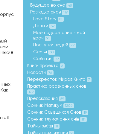
Будущее во сне
48
Разгадка снов
119
корпус
Love Story
81
Деньги
52
Моё подсознание - мой
врач
91
вый
Поступки людей
72
ками
Семья
енькие
30
События
99
Книги проекта
6
Новости
76
Перекресток Миров Книга
7
анных
Практика осознанных снов
 Как
179
Предсказания
59
Сонник Магикум
1206
Сонник Сбывшихся Снов
19
чтоб
Сонник тлумачення снів
111
Тайны звёзд
11
Тайны цивилизации
9