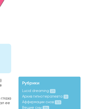
)
Рубрики
в
Lucid dreaming
23
Архив гипнотерапевта
16
 глаза
Аффирмации снов
ал ее
123
Вещие сны
184