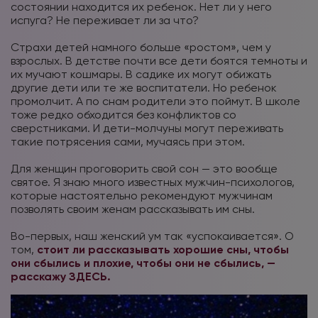
состоянии находится их ребенок. Нет ли у него
испуга? Не переживает ли за что?
⠀
Страхи детей намного больше «ростом», чем у
взрослых. В детстве почти все дети боятся темноты и
их мучают кошмары. В садике их могут обижать
другие дети или те же воспитатели. Но ребенок
промолчит. А по снам родители это поймут. В школе
тоже редко обходится без конфликтов со
сверстниками. И дети-молчуны могут переживать
такие потрясения сами, мучаясь при этом.
⠀
Для женщин проговорить свой сон — это вообще
святое. Я знаю много известных мужчин-психологов,
которые настоятельно рекомендуют мужчинам
позволять своим женам рассказывать им сны.
⠀
Во-первых, наш женский ум так «успокаивается». О
том,
стоит ли рассказывать хорошие сны, чтобы
они сбылись и плохие, чтобы они не сбылись, —
расскажу ЗДЕСЬ.