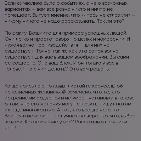
Если символика была о событиях, а не о возможных
вариантах — вам все равно никто и ничто не
помешает. Бытует мнение, что «чтобы не сглазили» —
никому ничего не надо рассказывать. Так ли это?
⠀
По факту. Возьмите для примера успешных людей.
Они легко и просто говорят о целях и намерении. И
чужая волна противодействия — для них не
существует. Точно так же как эта самая волна
существует для вас в вашем воображении. Вы сами
ее создаете. Это ваш блок. И он только у вас в
голове. Что с ним делать? Это вам решать.
⠀
Когда присылают отзывы (листайте карусель) об
исполненных желаниях @ замечено, что те, кто
искренне им радуется и не имеет установки в голове
о том, что его желания могут сглазить, пишут потом
их еще многократно. А тот, кто всегда чего-то
боится и не верит — получает по вере. Так что, выбор
за вами.
Какое мнение у вас? Рассказывать сны или
нет?