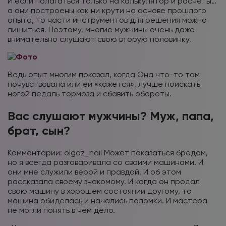
И если полагаться только на калькулятор и расчеты…
а они построены как ни крути на основе прошлого
опыта, то части инструментов для решения можно
лишиться. Поэтому, многие мужчины очень даже
внимательно слушают свою вторую половинку.
Ведь опыт многим показал, когда Она что-то там
почувствовала или ей «кажется», лучше поискать
ногой педаль тормоза и сбавить обороты.
Вас слушают мужчины? Муж, папа,
брат, сын?
Комментарии:
olgaz_nail
Может показаться бредом,
но я всегда разговаривала со своими машинами. И
они мне служили верой и правдой. И об этом
рассказала своему знакомому. И когда он продал
свою машину в хорошем состоянии другому, то
машина обиделась и начались поломки. И мастера
не могли понять в чем дело.