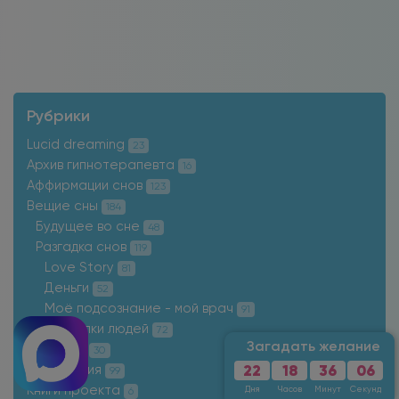
Рубрики
Lucid dreaming
23
Архив гипнотерапевта
16
Аффирмации снов
123
Вещие сны
184
Будущее во сне
48
Разгадка снов
119
Love Story
81
Деньги
52
Моё подсознание - мой врач
91
Поступки людей
72
Загадать желание
Семья
30
22
18
36
04
События
99
Книги проекта
Дня
Часов
Минут
Секунды
6