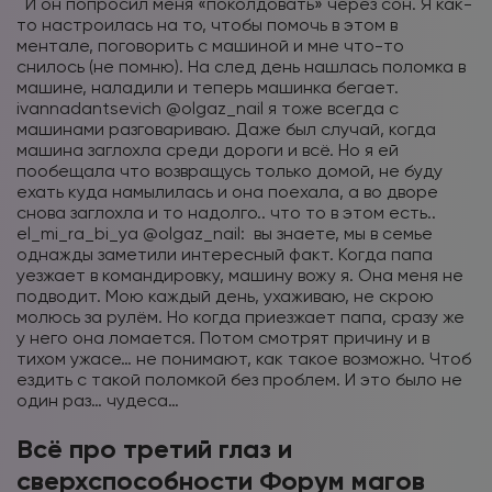
И он попросил меня «поколдовать» через сон. Я как-
то настроилась на то, чтобы помочь в этом в
ментале, поговорить с машиной и мне что-то
снилось (не помню). На след день нашлась поломка в
машине, наладили и теперь машинка бегает.
ivannadantsevich
@olgaz_nail я тоже всегда с
машинами разговариваю. Даже был случай, когда
машина заглохла среди дороги и всё. Но я ей
пообещала что возвращусь только домой, не буду
ехать куда намылилась и она поехала, а во дворе
снова заглохла и то надолго.. что то в этом есть..
el_mi_ra_bi_ya
@olgaz_nail: вы знаете, мы в семье
однажды заметили интересный факт. Когда папа
уезжает в командировку, машину вожу я. Она меня не
подводит. Мою каждый день, ухаживаю, не скрою
молюсь за рулём. Но когда приезжает папа, сразу же
у него она ломается. Потом смотрят причину и в
тихом ужасе… не понимают, как такое возможно. Чтоб
ездить с такой поломкой без проблем. И это было не
один раз… чудеса…
Всё про третий глаз и
сверхспособности Форум магов