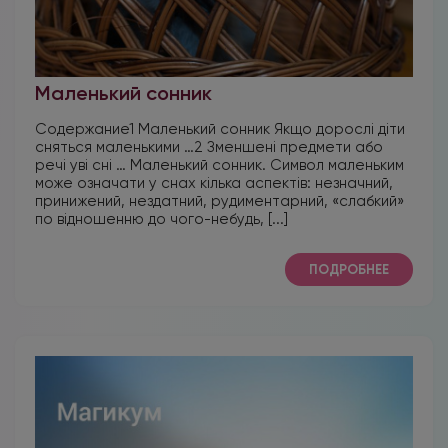
Маленький сонник
Содержание1 Маленький сонник Якщо дорослі діти
сняться маленькими …2 Зменшені предмети або
речі уві сні … Маленький сонник. Символ маленьким
може означати у снах кілька аспектів: незначний,
принижений, нездатний, рудиментарний, «слабкий»
по відношенню до чого-небудь, [...]
ПОДРОБНЕЕ