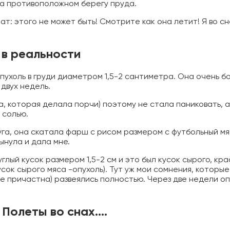
на противоположном берегу пруда.
т: этого не может быть! Смотрите как она летит! Я во сн
 в реальности
пухоль в груди диаметром 1,5-2 сантиметра. Она очень б
двух недель.
га, которая делала порчи) поэтому не стала паниковать, а
 солью.
уга, она скатала фарш с рисом размером с футбольный мя
ынула и дала мне.
руглый кусок размером 1,5-2 см и это был кусок сырого, кр
усок сырого мяса -опухоль). Тут уж мои сомнения, которы
не причастна) развеялись полностью. Через две недели оп
. Полеты во снах….