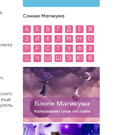
е
Сонник Магикума
А
Б
В
Г
Д
Е
Ж
З
И
К
Л
М
Н
О
олела
П
Р
С
Т
У
Ф
Х
Ц
Ч
Ш
Щ
Э
Ю
Я
ч,
асного
е ещё
ухоль