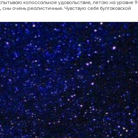
спытываю колоссальное удовольствие, летаю на уровне 9
 сны очень реалистичные. Чувствую себя булгаковской