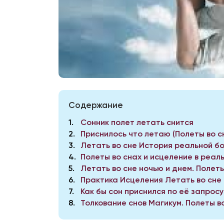
Содержание
1
Сонник полет летать снится
2
Приснилось что летаю (Полеты во с
3
Летать во сне История реальной бо
4
Полеты во снах и исцеление в реал
5
Летать во сне ночью и днем. Полеты
6
Практика Исцеления Летать во сне
7
Как бы сон приснился по её запросу
8
Толкование снов Магикум. Полеты во