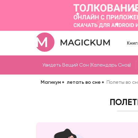
Книг
Увидеть Вещий Сон (Календарь Снов)
Магикум
летать во сне
Полеты во сн
ПОЛЕТ