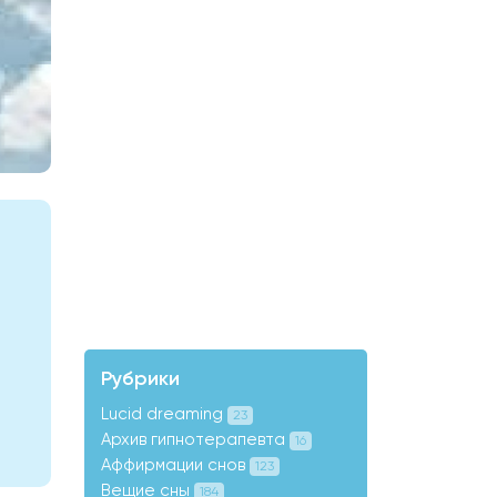
Рубрики
Lucid dreaming
23
Архив гипнотерапевта
16
Аффирмации снов
123
Вещие сны
184