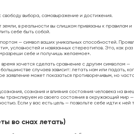
ь: свободу выбора, самовыражение и достижения.
т земли, в реальности вы слишком привязаны к правилам и
олить себе быть собой.
спортом — символ ваших уникальных способностей. Прояв
ти», условностей и навязанных стереотипов. Это, как раз
 «разреши себе и получишь желаемое».
е время хочется сделать сравнение с другим символом —
большинстве случаев зависит: летать нам или падать, ко
кое заявление может показаться противоречивым, но част
сознания, сознания и влияния состояния человека на вн
о мы транслируем из своего состояния в окружающий мир —
стью. Если у вас есть цель — позвольте себе идти к ней т
ты во снах летать)