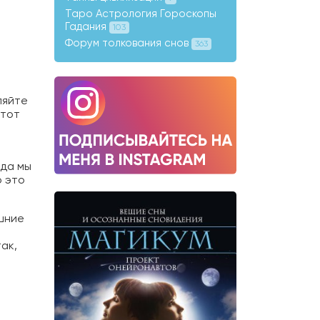
Таро Астрология Гороскопы
Гадания
103
Форум толкования снов
363
ляйте
 тот
гда мы
о это
ешние
ак,