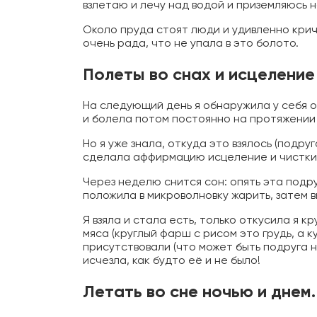
взлетаю и лечу над водой и приземляюсь 
Около пруда стоят люди и удивленно крича
очень рада, что не упала в это болото.
Полеты во снах и исцеление
На следующий день я обнаружила у себя о
и болела потом постоянно на протяжении 
Но я уже знала, откуда это взялось (подру
сделала аффирмацию исцеление и чистки
Через неделю снится сон: опять эта подр
положила в микроволновку жарить, затем в
Я взяла и стала есть, только откусила я к
мяса (круглый фарш с рисом это грудь, а к
присутствовали (что может быть подруга 
исчезла, как будто её и не было!
Летать во сне ночью и днем