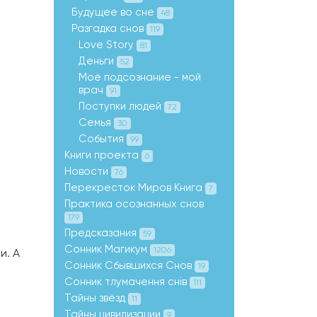
Будущее во сне
48
Разгадка снов
119
Love Story
81
Деньги
52
Моё подсознание - мой
врач
91
Поступки людей
72
Семья
30
События
99
Книги проекта
6
Новости
76
Перекресток Миров Книга
7
Практика осознанных снов
179
Предсказания
59
Сонник Магикум
1206
и. А
Сонник Сбывшихся Снов
19
Сонник тлумачення снів
111
Тайны звёзд
11
Тайны цивилизации
9