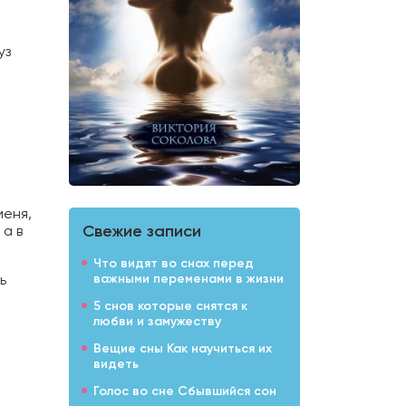
о
уз
меня,
Свежие записи
 а в
Что видят во снах перед
ь
важными переменами в жизни
5 снов которые снятся к
любви и замужеству
Вещие сны Как научиться их
видеть
Голос во сне Сбывшийся сон