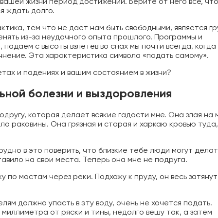
в вашей жизни период достижений. Берите от него все, чт
я ждать долго.
ктика, тем что не дает нам быть свободными, является гр
енять из-за неудачного опыта прошлого. Программы и
 падаем с высоты взлетев во снах мы почти всегда, когда
очнение. Эта характеристика символа «падать самому».
тах и падениях и вашим состоянием в жизни?
ьной болезни и выздоровления
одругу, которая делает всякие гадости мне. Она злая на 
ло раковины. Она грязная и старая и харкаю кровью туда,
трудно в это поверить, что близкие тебе люди могут делат
тавило на свои места. Теперь она мне не подруга.
жу по мостам через реки. Подхожу к пруду, он весь затянут
елям должна упасть в эту воду, очень не хочется падать.
миллиметра от ряски и тины, недолго вешу так, а затем