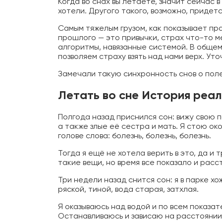
Когда во снах вы летаете, значит сейчас 
хотели. Другого такого, возможно, придетс
Самым тяжелым грузом, как показывает пра
прошлого — это привычки, страх что-то м
алгоритмы, навязанные системой. В общем,
позволяем страху взять над нами верх. Ут
Замечали такую синхронность снов о поле
Летать во сне История реал
Полгода назад приснился сон: вижу свою п
а также злые её сестра и мать. Я стою око
голове слова: болезнь, болезнь, болезнь.
Тогда я ещё не хотела верить в это, да и 
такие вещи, но время все показало и расс
Три недели назад снится сон: я в парке хо
ряской, тиной, вода старая, затхлая.
Я оказываюсь над водой и по всем показат
Останавливаюсь и зависаю на расстоянии 