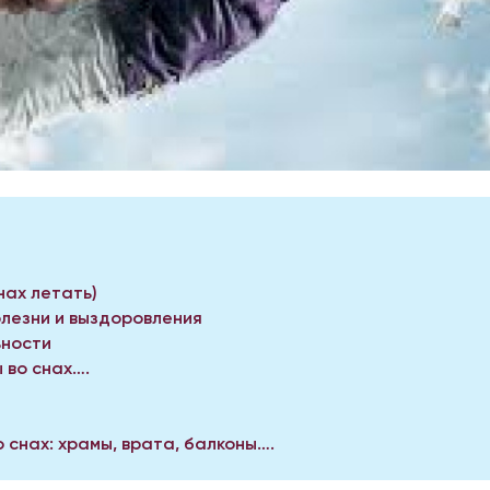
нах летать)
лезни и выздоровления
ьности
 во снах….
 снах: храмы, врата, балконы….