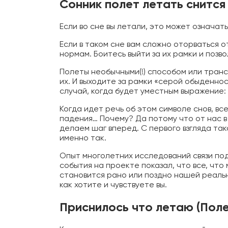
Сонник полет летать снится
Если во сне вы летали, это может означат
Если в таком сне вам сложно оторваться о
нормам. Боитесь выйти за их рамки и позв
Полеты необычными(!) способом или тран
их. И выходите за рамки «серой обыденнос
случай, когда будет уместным выражение:
Когда идет речь об этом символе снов, вс
падения… Почему? Да потому что от нас в 
делаем шаг вперед. С первого взгляда та
именно так.
Опыт многолетних исследований связи под
события на проекте показал, что все, чт
становится рано или поздно нашей реально
как хотите и чувствуете вы.
Приснилось что летаю (Поле