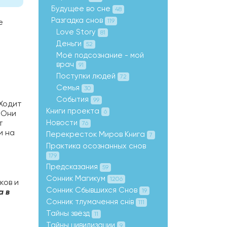
Будущее во сне
48
Разгадка снов
е
119
Love Story
81
Деньги
52
Моё подсознание - мой
врач
91
Поступки людей
72
Семья
30
м
События
99
 Ходит
Книги проекта
6
 Они
т
Новости
76
и на
Перекресток Миров Книга
7
Практика осознанных снов
179
Предсказания
59
Сонник Магикум
1206
ков и
Сонник Сбывшихся Снов
а в
19
Сонник тлумачення снів
111
Тайны звёзд
11
Тайны цивилизации
9