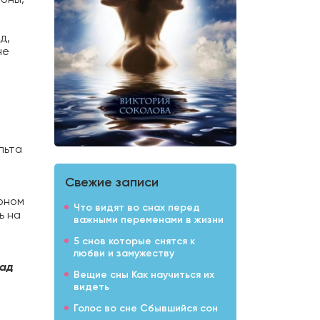
д,
не
льта
Свежие записи
ёрном
Что видят во снах перед
ь на
важными переменами в жизни
5 снов которые снятся к
любви и замужеству
лад
Вещие сны Как научиться их
видеть
Голос во сне Сбывшийся сон