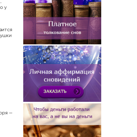
.
о у
вится
рушки
моря —