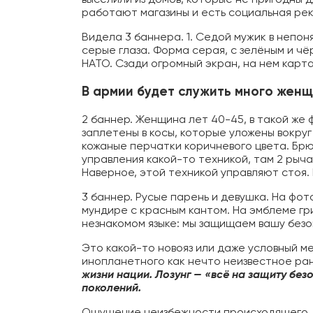
работают магазины и есть социальная ре
Видела 3 баннера. 1. Седой мужик в непон
серые глаза. Форма серая, с зелёным и ч
НАТО. Сзади огромный экран, на нем карта
В армии будет служить много жен
2 баннер. Женщина лет 40-45, в такой же 
заплетены в косы, которые уложены вокруг
кожаные перчатки коричневого цвета. Брю
управления какой-то техникой, там 2 рыча
Наверное, этой техникой управляют стоя. П
3 баннер. Русые парень и девушка. На фот
мундире с красным кантом. На эмблеме гр
незнакомом языке: мы защищаем вашу безо
Это какой-то новояз или даже условный ме
инопланетного как нечто неизвестное ра
жизни нации. Лозунг — «всё на защиту без
поколений.
Ощущение неизбежности происходящего. 