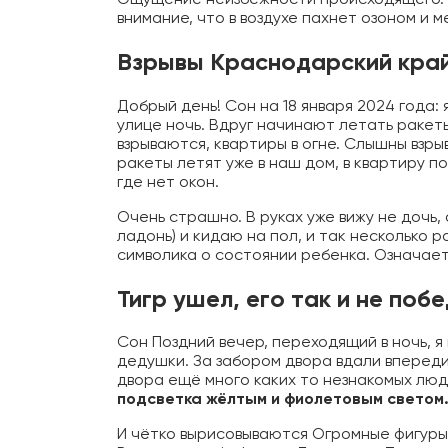
внимание, что в воздухе пахнет озоном и 
Взрывы Краснодарский кра
Добрый день! Сон на 18 января 2024 года: 
улице ночь. Вдруг начинают летать ракеты
взрываются, квартиры в огне. Слышны взры
ракеты летят уже в наш дом, в квартиру п
где нет окон.
Очень страшно. В руках уже вижу не дочь,
ладонь) и кидаю на пол, и так несколько р
символика о состоянии ребенка. Означает 
Тигр ушел, его так и не поб
Сон Поздний вечер, переходящий в ночь, я
дедушки. За забором двора вдали впереди 
двора ещё много каких то незнакомых люд
подсветка жёлтым и фиолетовым светом
И чётко вырисовываются Огромные фигуры —