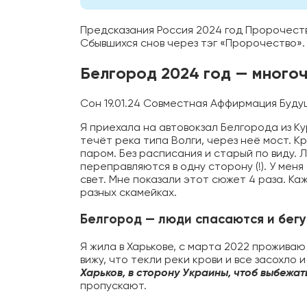
Предсказания Россия 2024 год Пророчес
Сбывшихся снов через тэг «Пророчество».
Белгород 2024 год — много
Сон 19.01.24 Совместная Аффирмация Будущ
Я приехала на автовокзал Белгорода из Кур
течёт река типа Волги, через неё мост. К
паром. Без расписания и старый по виду.
переправляются в одну сторону (!). У мен
свет. Мне показали этот сюжет 4 раза. Ка
разных скамейках.
Белгород — люди спасаются и бег
Я жила в Харькове, с марта 2022 проживаю 
вижу, что текли реки крови и все засохло 
Харьков, в сторону Украины, чтоб выбежат
пропускают.