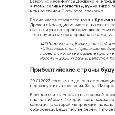
Вверху на небе фигуры
Дракона и Тигра, 
«Чтобы солнце поглотить, нужно тигра 
меня за спиной. Я при этом спокойна.
Во сне идёт чёткая ассоциация
Дракон эт
Дракон с Крокодилом вместе пытаются схв
светло, и уже на территории двора моих 
того самого грозного дракона и крокодила
🔮#Пророчество_Вещих_снов Информ
«Сбывшихся снов»; Предсказания буд
проекта смотрите в разделе приложе
России — 2024, Украины, Беларуси, К
Прибалтийские страны буду
20.01.2023 сегодня не делала аффирмаци
перезапустить отношения. Живу в Питере.
В общем снится мне, что мы с семьей поех
оно Балтийское. И скорее всего похоже на
компания, с которой мы приехали, предлаг
собираемся. Вещи теплые берём. Типо вет