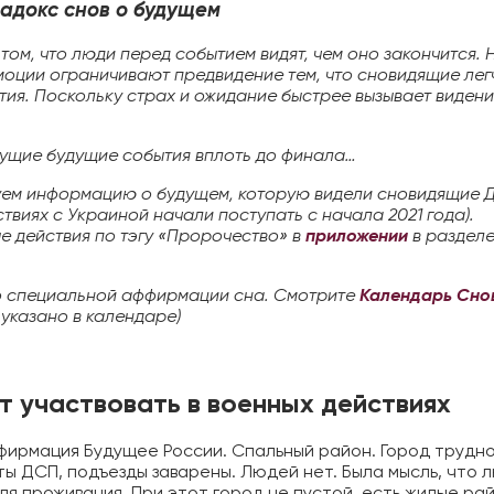
адокс снов о будущем
том, что люди перед событием видят, чем оно закончится. 
моции ограничивают предвидение тем, что сновидящие лег
тия. Поскольку страх и ожидание быстрее вызывает виден
екущие будущие события вплоть до финала…
руем информацию о будущем, которую видели сновидящие 
те получать информацию во снах (проверено боле
виях с Украиной начали поступать с начала 2021 года).
участниками)
ые действия по тэгу «Пророчество» в
приложении
в раздел
ботали систему практик, с помощью которой можно
мацию во снах с первых дней. Скачайте приложение,
по специальной аффирмации сна. Смотрите
Календарь Сно
указано в календаре)
получить доступ:
Скачать
ут участвовать в военных действиях
Наши форумы
ирмация Будущее России. Спальный район. Город трудн
ы ДСП, подъезды заварены. Людей нет. Была мысль, что 
ля проживания. При этот город не пустой, есть жилые ра