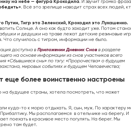
внизу на небе — фигура Крокодила
. И звучит громко фраза
победить»
. Всё это зрелище наводит страх всех людей, кт
о Путин, Тигр это Зеленский, Крокодил это Лукашенко.
атить Солнце. А оно как будто заходит уже. Потом стано
бабушки и дедушки на траве лежат детские резиновые иг
. Что случилось с тигром, информации не было.
ация доступна в
Приложении Дневник Снов
в разделе
ущего на основе информации из снов участников всего
ния «Сбывшиеся сны» по тэгу: «Пророчества» о будущем
азахстана, мировых событиях и будущем Человечества;
т еще более воинственно настроены
ю на будущее страны, хотела посмотреть, что может
али куда-то к морю отдыхать. Я, сын, муж. По характеру 
 Прибалтику.
М
ы располагаемся
в отельчике на берегу. И
ает поехать в красивое место погулять. На берег. Мы
рено там будет.