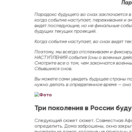
Пар
Парадокс будущего во снах заключается в 
когда событие наступает, переживания и э
видят последующие, но не финальные собы
будущих текущих проекций.
Когда событие наступает, во снах видят т
Поэтому, мы всегда отслеживаем и фикси
Вы може
НАСТУПЛЕНИЯ события (сны о военных дейст
Смотрите все о том, чем закончатся военн
Сбывшихся снов.
Мы разра
инфор
Вы можете сами увидеть будущее страны 
нужно делать в определенное время — оно 
Три поколения в России буд
Следующий сюжет сюжет. Совместная Афф
определить. Дома заброшены, окна закрыт
выселили из домов, которые не пригодны д