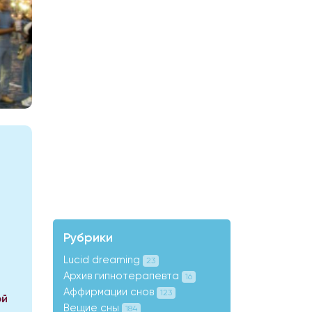
Рубрики
Lucid dreaming
23
Архив гипнотерапевта
16
Аффирмации снов
123
ой
Вещие сны
184