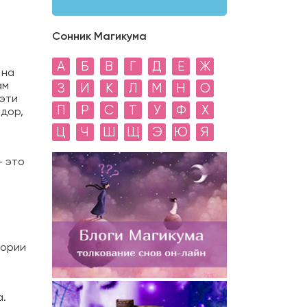
Сонник Магикума
А
Б
В
Г
Д
Е
Ж
 на
ам
З
И
К
Л
М
Н
О
 эти
П
Р
С
Т
У
Ф
Х
идор,
Ц
Ч
Ш
Щ
Э
Ю
Я
— это
тории
а.