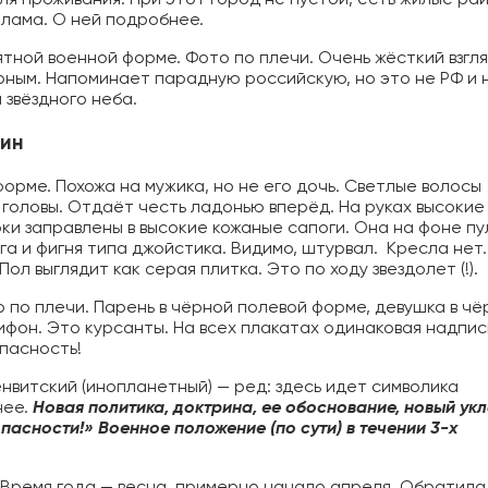
клама. О ней подробнее.
ятной военной форме. Фото по плечи. Очень жёсткий взгля
ёрным. Напоминает парадную российскую, но это не РФ и 
Форум в Телеграм
 звёздного неба.
щин
форме. Похожа на мужика, но не его дочь. Светлые волосы
 головы. Отдаёт честь ладонью вперёд. На руках высокие
ки заправлены в высокие кожаные сапоги. Она на фоне пу
Форум на сайте
га и фигня типа джойстика. Видимо, штурвал.
Кресла нет.
ол выглядит как серая плитка. Это по ходу звездолет (!).
о по плечи. Парень в чёрной полевой форме, девушка в ч
ифон. Это курсанты. На всех плакатах одинаковая надпис
пасность!
нвитский (инопланетный) — ред: здесь идет символика
нее.
Новая политика, доктрина, ее обоснование, новый ук
опасности!» Военное положение (по сути) в течении 3-х
Время года — весна, примерно начало апреля. Обратила