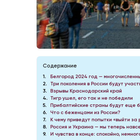
Содержание
1
Белгород 2024 год — многочисленн
2
Три поколения в России будут участ
3
Взрывы Краснодарский край
4
Тигр ушел, его так и не победили
5
Прибалтийские страны будут еще б
6
Что с беженцами из России?
7
К чему приведут попытки «выйти за
8
Россия и Украина — мы теперь навс
9
И чувства в конце: спокойно, немно