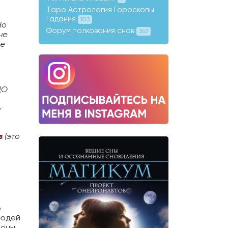
Таро Астрология Гороскопы
Гадания
103
Но
Форум толкования снов
363
че
ие
ДО
е 100000
е
 получать
 чтобы
в
(это
о
людей
йоны,