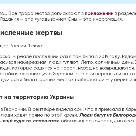
тва… Все пророчества дописывают в
приложении
в раздел
 Гадания — это «угадывание» Сны — это информация.
численные жертвы
ее России. 1 сюжет.
ска. В реале последний раз я там была в 2019 году. Рядо
расивая набережная, люди гуляют. Лето, солнечный день.
 Люди, которые садятся на паром, назад не возвращаются.
я стойкая ассоциация с Хароном. Что они переплыли на то
ждый раз я была в разных местах набережной — у перил ил
ут на территорию Украины
в Германии. В сентябре видела сон, что я приехала в Харь
и люди ходят прямо по этой крови.
Люди бегут из Белгород
ь ещё куда то, спасаются,
образовалась очередь, но всех