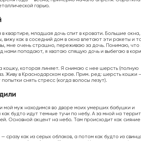
металлической гарью.
й
я в квартире, младшая дочь спит в кровати. Большие окна,
, вижу как в соседний дом в окна влетают эти ракеты и т
вы, мне очень страшно, переживаю за дочь. Понимаю, что
од нами попадают, я хватаю спящую дочь и выбегаю в кор
 а кошку, которая линяет. Я снимаю с нее шерсть (полную
аз. Живу в Краснодарском крае. Прим. ред: шерсть кошки 
попытки снять стресс (когда волосы лезут).
едили
 и мой муж находимся во дворе моих умерших бабушки и
как будто идут темные тучи по небу. А за мной на терри
ей. Основной акцент на небо. Там происходит как сияние
.
 сразу как из серых облаков, а потом как будто из свинц