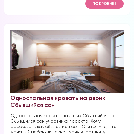
ПОДРОБНЕЕ
Вы можете получать информацию во
снах (проверено более 100000
участниками)
Мы разработали систему практик, с
помощью которой можно получать
информацию во снах с первых дней.
Скачайте приложение, чтобы получить
доступ:
Односпальная кровать на двоих
Сбывшийся сон
Скачать
Односпальная кровать на двоих Сбывшийся сон.
Сбывшийся сон участника проекта. Хочу
рассказать как сбылся мой сон. Снится мне, что
Наши форумы
женатый любовник привел меня в гостиницу