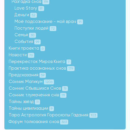
Разгадка снов
119
Love Story
81
Деньги
52
Моё подсознание - мой врач
91
Поступки людей
72
Семья
30
События
99
Книги проекта
6
Новости
76
Перекресток Миров Книга
7
Практика осознанных снов
179
Предсказания
59
Сонник Магикум
1206
Сонник Сбывшихся Снов
19
Сонник тлумачення снів
111
Тайны звёзд
11
Тайны цивилизации
9
Таро Астрология Гороскопы Гадания
103
Форум толкования снов
363