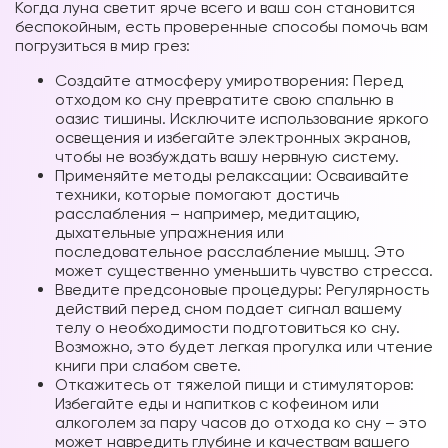
Когда луна светит ярче всего и ваш сон становится
беспокойным, есть проверенные способы помочь вам
погрузиться в мир грез:
Создайте атмосферу умиротворения: Перед
отходом ко сну превратите свою спальню в
оазис тишины. Исключите использование яркого
освещения и избегайте электронных экранов,
чтобы не возбуждать вашу нервную систему.
Применяйте методы релаксации: Осваивайте
техники, которые помогают достичь
расслабления – например, медитацию,
дыхательные упражнения или
последовательное расслабление мышц. Это
может существенно уменьшить чувство стресса.
Введите предсоновые процедуры: Регулярность
действий перед сном подает сигнал вашему
телу о необходимости подготовиться ко сну.
Возможно, это будет легкая прогулка или чтение
книги при слабом свете.
Откажитесь от тяжелой пищи и стимуляторов:
Избегайте еды и напитков с кофеином или
алкоголем за пару часов до отхода ко сну – это
может навредить глубине и качествам вашего