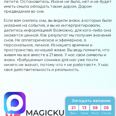
летите. Остановитесь. Иначе не было, нет и не будет
иметь смыла обладать таким даром. Даром
предвидения во сне.
Если вам снились сны, вы видели знаки, в которых были
указания на события, и вы их интерпретировали,
делитесь информацией! Возможно, для кого-либо она
окажется ценной. Как результат мы получим значения
снов. Не аллегорическое и эфемерное, а
персональное, личное. Из нашего времени и
пространства, из нашей жизни. Вы ведь помните, что
живем мы все вместе в 21 веке. У нас свои символы и
знаки. «Бабушкины» сонники для нас уже почти
ничего не значат, потому что « не работают». У нас
своя действительность и реальность.
Загадать желание
21
13
58
02
День
Часов
Минут
Секунды