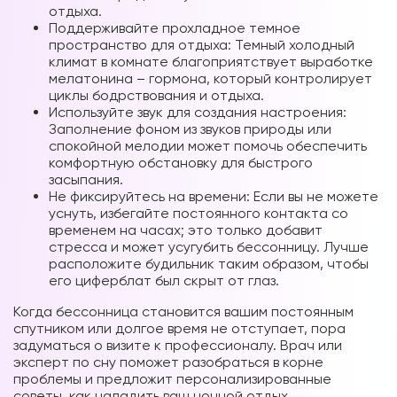
отдыха.
Поддерживайте прохладное темное
пространство для отдыха: Темный холодный
климат в комнате благоприятствует выработке
мелатонина – гормона, который контролирует
циклы бодрствования и отдыха.
Используйте звук для создания настроения:
Заполнение фоном из звуков природы или
спокойной мелодии может помочь обеспечить
комфортную обстановку для быстрого
засыпания.
Не фиксируйтесь на времени: Если вы не можете
уснуть, избегайте постоянного контакта со
временем на часах; это только добавит
стресса и может усугубить бессонницy. Лучше
расположите будильник таким образом, чтобы
его циферблат был скрыт от
глаз.
Когда бессонница становится вашим постоянным
спутником или долгое время не отступает, пора
задуматься о визите к профессионалу. Врач или
эксперт по сну поможет разобраться в корне
проблемы и предложит персонализированные
советы, как наладить ваш ночной
отдых.