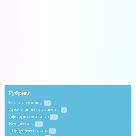
Рубрики
Lucid dreaming
23
Архив гипнотерапевта
16
Аффирмации снов
123
Вещие сны
184
Будущее во сне
48