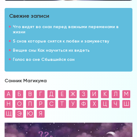
Свежие записи
Что видят во снах перед важными переменами в
жизни
5 снов которые снятся к любви и замужеству
Вещие сны Как научиться их видеть
Голос во сне Сбывшийся сон
Сонник Магикума
А
Б
В
Г
Д
Е
Ж
З
И
К
Л
М
Н
О
П
Р
С
Т
У
Ф
Х
Ц
Ч
Ш
Щ
Э
Ю
Я