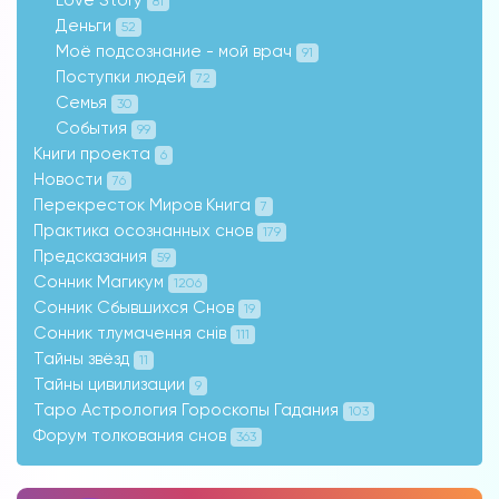
Love Story
81
Деньги
52
Моё подсознание - мой врач
91
Поступки людей
72
Семья
30
События
99
Книги проекта
6
Новости
76
Перекресток Миров Книга
7
Практика осознанных снов
179
Предсказания
59
Сонник Магикум
1206
Сонник Сбывшихся Снов
19
Сонник тлумачення снів
111
Тайны звёзд
11
Тайны цивилизации
9
Таро Астрология Гороскопы Гадания
103
Форум толкования снов
363