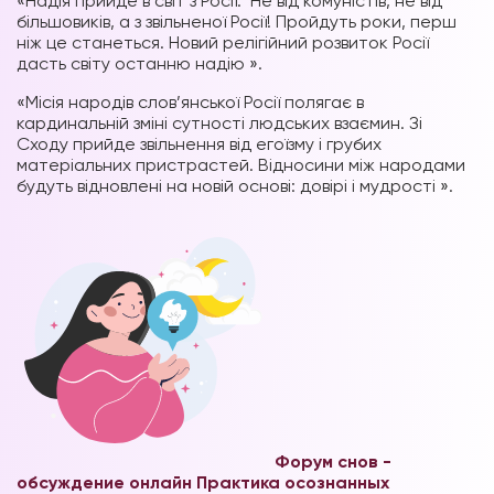
«Надія прийде в світ з Росії. Не від комуністів, не від
більшовиків, а з звільненої Росії! Пройдуть роки, перш
ніж це станеться. Новий релігійний розвиток Росії
дасть світу останню надію ».
«Місія народів слов’янської Росії полягає в
кардинальній зміні сутності людських взаємин. Зі
Сходу прийде звільнення від егоїзму і грубих
матеріальних пристрастей. Відносини між народами
будуть відновлені на новій основі: довірі і мудрості ».
Форум снов -
обсуждение онлайн
Практика осознанных