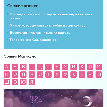
Свежие записи
Что видят во снах перед важными переменами в
жизни
5 снов которые снятся к любви и замужеству
Вещие сны Как научиться их видеть
Голос во сне Сбывшийся сон
Сонник Магикума
А
Б
В
Г
Д
Е
Ж
З
И
К
Л
М
Н
О
П
Р
С
Т
У
Ф
Х
Ц
Ч
Ш
Щ
Э
Ю
Я