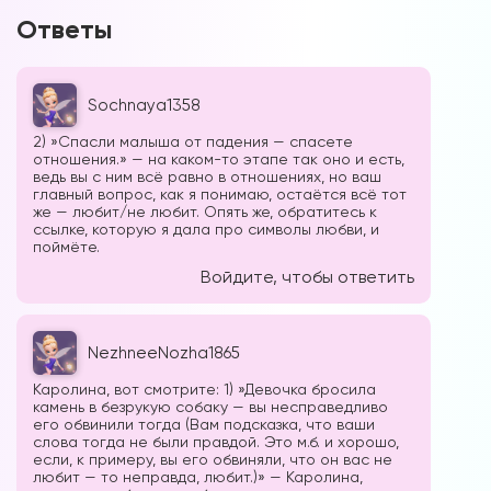
Ответы
Наши форумы
Sochnaya1358
Форум в Телеграм
2) »Спасли малыша от падения — спасете
отношения.» — на каком-то этапе так оно и есть,
ведь вы с ним всё равно в отношениях, но ваш
главный вопрос, как я понимаю, остаётся всё тот
Форум на сайте
же — любит/не любит. Опять же, обратитесь к
ссылке, которую я дала про символы любви, и
поймёте.
Войдите, чтобы ответить
NezhneeNozha1865
Каролина, вот смотрите: 1) »Девочка бросила
камень в безрукую собаку — вы несправедливо
его обвинили тогда (Вам подсказка, что ваши
слова тогда не были правдой. Это м.б. и хорошо,
если, к примеру, вы его обвиняли, что он вас не
любит — то неправда, любит.)» — Каролина,