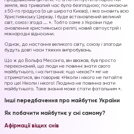
земля, яка тривалий час була безплідною; починаючи
з 50-го градуса (а це широта Києва), і яка оновить всю
Християнську Церкву. І буде встановлений великий
світ, союз і згода …. ». Тобто саме з України піде
оновлення християнської релігії, новий світоустрій і
міжнародні відносини.
Однак, до настання великого світу, союзу і злагоди
будуть довгі часи тяжких випробувань.
Що ж до Вольфа Мессінга, він вважав, був просто
переконаний, що люди не повинні знати свого
майбутнього, і на питання: «що чекає?» міг не
стриматися, він говорив: «Ніколи і нікого не питайте
про це! Ніколи і нікого! Людина не повинна знати
майбутнього. Таке знання може стати фатальним ».
Інші передбачення про майбутнє України
Як побачити майбутнє у сні самому?
Афірмації віщих снів