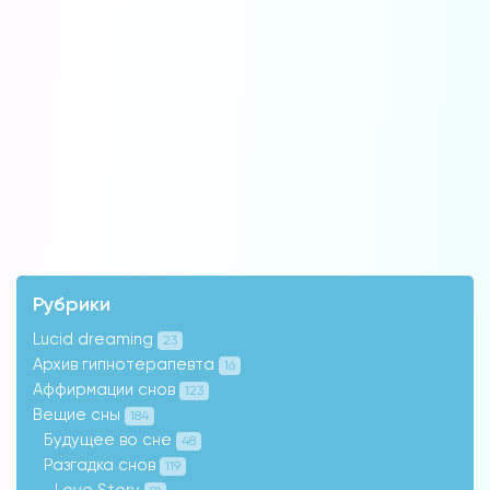
Рубрики
Lucid dreaming
23
Архив гипнотерапевта
16
Аффирмации снов
123
Вещие сны
184
Будущее во сне
48
Разгадка снов
119