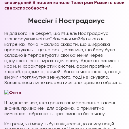
сновидений В нашем канале Телеграм
Развить свои
сверхспособности
Мессінг і Нострадамус
Ні для кого не секрет, що Мішель Нострадамус
«зашифрував» всі свої бачення майбутнього в
катренах. Хоча можливо сказати, що шифровка
пророкувань — це не факт, можливо, що йому було
складно інтерпретувати свої бачення через
відсутність слів і виразів для опису. Адже ні назв міст і
країн, ні характеристик систем, форм правління,
хвороб, предметів, речей і багато чого іншого, на що
він зміг «поглянути» з минулого, тоді не існувало.
Залишалося лише виражатися алегорично і образно.
Швидше за все, в катренах зашифровані не таємні
знання, призначені для обраних, а прийнятна
символіка і образність, притаманна його часу.
Катрени, які можуть бути віднесені до опису подій