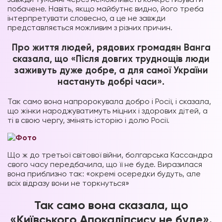
побачене. Навіть, якщо майбутнє видно, його треба
інтерпретувати словесно, а це не завжди
представляється можливим з різних причин.
Про життя людей, рядових громадян Ванга
сказала, що «Після довгих труднощів люди
заживуть дуже добре, а для самої України
настануть добрі часи».
Так само вона напророкувала добро і Росії, і сказала,
що жінки народжуватимуть міцних і здорових дітей, а
ті в свою чергу, змінять історію і долю Росії.
Що ж до третьої світової війни, болгарська Кассандра
свого часу передбачила, що її не буде. Виразилася
вона приблизно так: «окремі осередки будуть, але
всіх відразу вони не торкнуться»
Так само вона сказала, що
«Київського Апокаліпсису не буде».