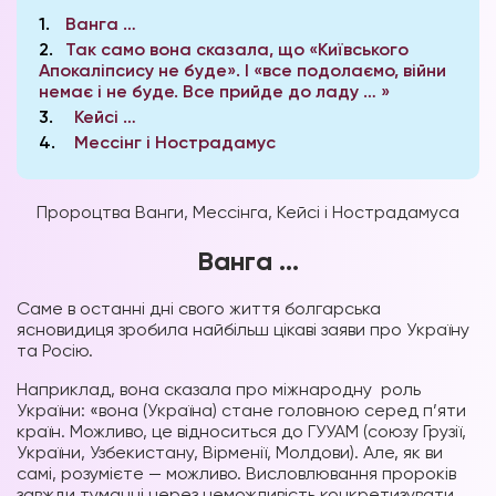
1
Ванга …
2
Так само вона сказала, що «Київського
Апокаліпсису не буде». І «все подолаємо, війни
немає і не буде. Все прийде до ладу … »
3
Кейсі …
4
Мессінг і Нострадамус
Пророцтва Ванги, Мессінга, Кейсі і Нострадамуса
Ванга …
Саме в останні дні свого життя болгарська
ясновидиця зробила найбільш цікаві заяви про Україну
та Росію.
Наприклад, вона сказала про міжнародну роль
України: «вона (Україна) стане головною серед п’яти
країн. Можливо, це відноситься до ГУУАМ (союзу Грузії,
України, Узбекистану, Вірменії, Молдови). Але, як ви
самі, розумієте — можливо. Висловлювання пророків
завжди туманні через неможливість конкретизувати