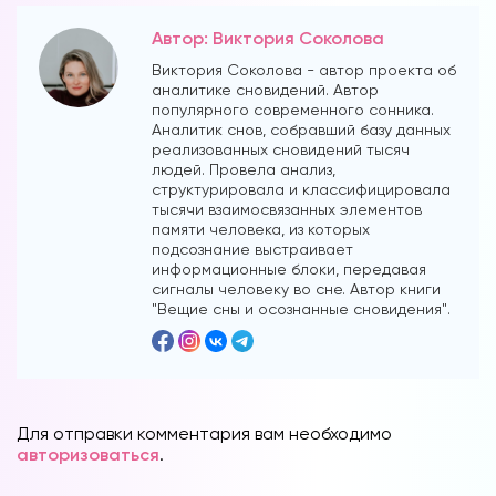
Автор: Виктория Соколова
Виктория Соколова - автор проекта об
аналитике сновидений. Автор
популярного современного сонника.
Аналитик снов, собравший базу данных
реализованных сновидений тысяч
людей. Провела анализ,
структурировала и классифицировала
тысячи взаимосвязанных элементов
памяти человека, из которых
Вы можете получать информацию во
подсознание выстраивает
снах (проверено более 100000
информационные блоки, передавая
участниками)
сигналы человеку во сне. Автор книги
"Вещие сны и осознанные сновидения".
Мы разработали систему практик, с
помощью которой можно получать
информацию во снах с первых дней.
Скачайте приложение, чтобы получить
доступ:
Для отправки комментария вам необходимо
авторизоваться
.
Скачать