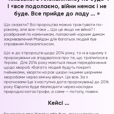
І «все подолаємо, війни немає і не
буде. Все прийде до ладу … »
Що сказати? Всі пророцтва можна трактувати по-
різному, але все-таки … Що це якщо не війна? І
розібраний по камінчикам, палаючий чорним димом
закривавлений Майдан для багатьох людей був
справжнім Апокаліпсисом.
Що ж до її пророцтв щодо 2014 року, то ні в одному її
пророкуванні не згадувалося про те, що трапилося в
Україні. Для 2014 року маються лише передбачення
щодо хвороб. «Багато людей будуть покриті
гнійниками, хворіти на рак шкіри і іншими шкірними
хворобами через хімічну війну». Це все. За її
прогнозами (це її наступна дата пророкувань) до 2016
року Європа буде безлюдніти через наслідки
природної катастрофи, а саме — потопу, повені.
Кейсі …
Конкретно про Україну або будь-які інші події,що