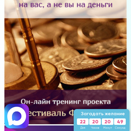
Загадать желание
22
20
20
47
Дня
Часов
Минут
Секунд