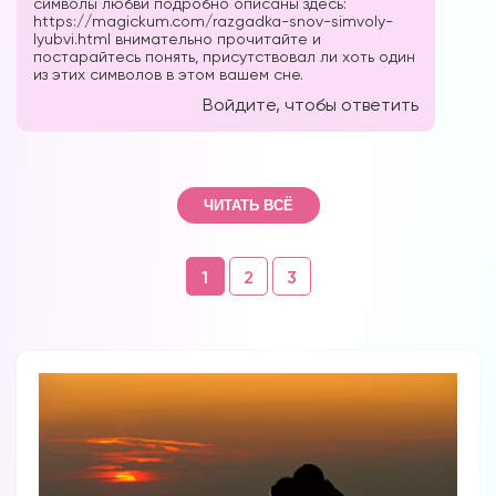
символы любви подробно описаны здесь:
https://magickum.com/razgadka-snov-simvoly-
lyubvi.html
внимательно прочитайте и
постарайтесь понять, присутствовал ли хоть один
из этих символов в этом вашем сне.
Войдите, чтобы ответить
ЧИТАТЬ ВСЁ
Навигация
1
2
3
по
комментариям