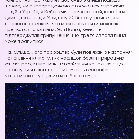
прямо, чи опосередковано стосуються справжніх
подій в Україні, у Кейсі в читаннях не знайдено. Існує
думка, що з подій Майдану 2014 року почнеться
ланцюгова реакція, яка може запустити моховик
третьої світової війни. Як і Ванга, Кейсі не
підтверджував припущення, що третя світова війна
може трапитися.
Найбільше, його пророцтва були пов’язані з настанням
потепління клімату, і як наслідок безліч природних
катастроф, кліматичні та сейсмічні катаклізми,що
торкнуться всієї планети і змінять географію
материкової суші, зникнуть багато міст.