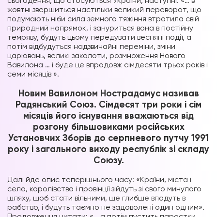
сьогодення, що стосуються України, наступні: «… в
жовтні звершиться настільки великий переворот, що
подумають ніби сила земного тяжіння втратила свій
природний напрямок, і зануриться вона в постійну
темряву, будуть цьому передувати весняні події, а
потім відбудуться надзвичайні переміни, зміни
царювань, великі заколоти, розмноження Нового
Вавилона … і буде це впродовж сімдесяти трьох років і
семи місяців ».
Новим Вавилоном Нострадамус називав
Радянський Союз. Сімдесят три роки і сім
місяців його існування вважаються від
розгону більшовиками російських
Установчих Зборів до серпневого путчу 1991
року і загального виходу республік зі складу
Союзу.
Далі йде опис теперішнього часу: «Країни, міста і
села, королівства і провінції зійдуть зі свого минулого
шляху, щоб стати вільними, ще глибше впадуть в
рабство, і будуть таємно не задоволені один одним».
Продовження цитати: «… а потім пустить паростки