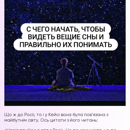
Що ж до Росії, то і у Кейсі вона була пов’язана з
майбутнім світу. Ось цитати з його читань: