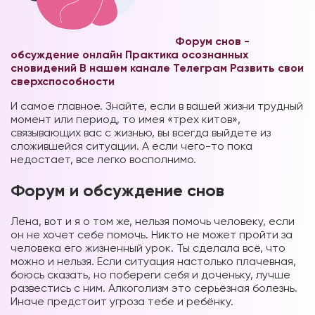
Форум снов -
обсуждение онлайн
Практика осознанных
сновидений В нашем канале Телеграм
Развить свои
сверхспособности
И самое главное.
Знайте, если в вашей жизни трудный
момент или период, то имея «трех китов»,
связывающих вас с жизнью, вы всегда выйдете из
сложившейся ситуации.
А если чего-то пока
недостает, все легко восполнимо.
Форум и обсуждение снов
Лена, вот и я о том же, нельзя помочь человеку, если
он не хочет себе помочь. Никто не может пройти за
человека его жизненный урок. Ты сделала всё, что
можно и нельзя. Если ситуация настолько плачевная,
боюсь сказать, но побереги себя и доченьку, лучше
развестись с ним. Алкоголизм это серьёзная болезнь.
Иначе предстоит угроза тебе и ребёнку.