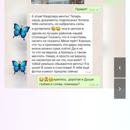
Вы можете получать информацию во
снах (проверено более 100000
участниками)
‹
Мы разработали систему практик, с
помощью которой можно получать
информацию во снах с первых дней.
Скачайте приложение, чтобы получить
›
доступ:
Скачать
Наши форумы