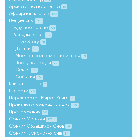
Архив гипнотерапевта
16
Аффирмации снов
123
Вещие сны
184
Будущее во сне
48
Разгадка снов
119
Love Story
81
Деньги
52
Моё подсознание - мой врач
91
Поступки людей
72
Семья
30
События
99
Книги проекта
6
Новости
76
Перекресток Миров Книга
7
Практика осознанных снов
179
Предсказания
59
Сонник Магикум
1206
Сонник Сбывшихся Снов
19
Сонник тлумачення снів
111