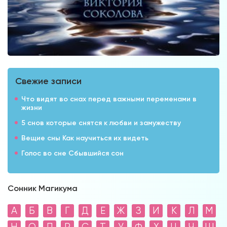
Свежие записи
Что видят во снах перед важными переменами в
жизни
5 снов которые снятся к любви и замужеству
Вещие сны Как научиться их видеть
Голос во сне Сбывшийся сон
Сонник Магикума
А
Б
В
Г
Д
Е
Ж
З
И
К
Л
М
Н
О
П
Р
С
Т
У
Ф
Х
Ц
Ч
Ш