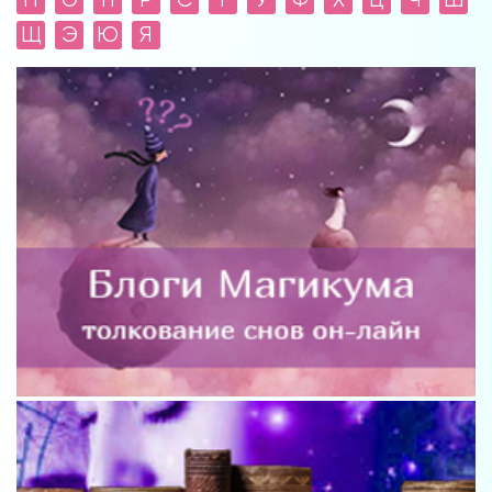
Щ
Э
Ю
Я