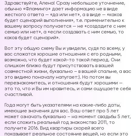
Здравствуйте, Алена! Сразу небольшое уточнение,
обычно «Фламинго» дает информацию не в виде
жесткого ответа — «да или нет», а в виде — «каков
будет сценарий выполнения», т.е. применительно к
вашему вопросу получается — не «создадите с ним
семью или нет», а «если создавать с ним семью, то
каков будет сценарий».
Вот эту общую схему Вы и увидели, судя по всему, у
вас сложатся хорошие отношения с его родными,
возможно, что будет какой-то такой период. Они
слишком близко будут присутствовать в вашей
совместной жизни, буквально – в вашей спальне, а вас
это видимо поначалу напугает:). Но потом вы
перезнакомитесь, и отношения будут хорошими —
это то, что и Вы им нравитесь, и сами ощущаете себя
счастливой.
Года могут быть указателями на какие-либо даты,
имеющие значения для вас. Ваш ответ про 5 лет
может означать буквально – на момент свадьбы 5 лет,
если сложить реальный год знакомства 2011, то
получите 2016. Вид квартиры скорей всего
показывает реальное состояние вещей, но если это