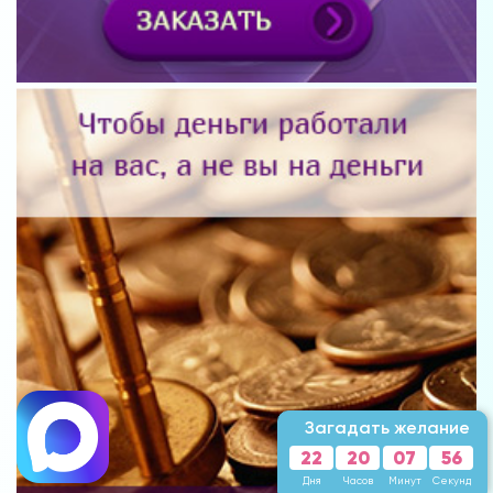
Загадать желание
22
20
07
54
Дня
Часов
Минут
Секунды