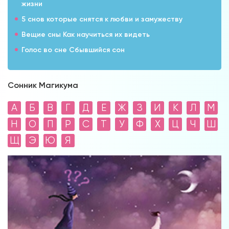
жизни
5 снов которые снятся к любви и замужеству
Вещие сны Как научиться их видеть
Голос во сне Сбывшийся сон
Сонник Магикума
А
Б
В
Г
Д
Е
Ж
З
И
К
Л
М
Н
О
П
Р
С
Т
У
Ф
Х
Ц
Ч
Ш
Щ
Э
Ю
Я