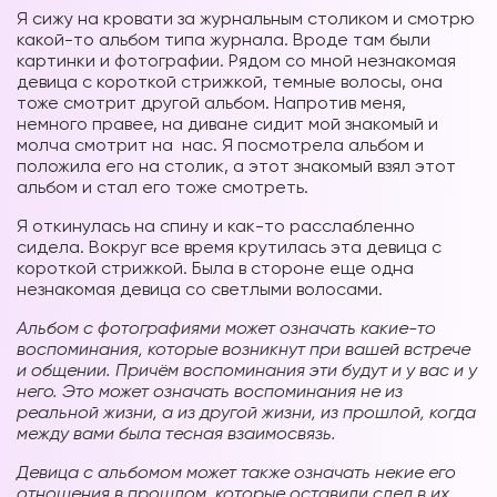
Я сижу на кровати за журнальным столиком и смотрю
какой-то альбом типа журнала. Вроде там были
картинки и фотографии. Рядом со мной незнакомая
девица с короткой стрижкой, темные волосы, она
тоже смотрит другой альбом. Напротив меня,
немного правее, на диване сидит мой знакомый и
молча смотрит на нас. Я посмотрела альбом и
положила его на столик, а этот знакомый взял этот
альбом и стал его тоже смотреть.
Я откинулась на спину и как-то расслабленно
сидела. Вокруг все время крутилась эта девица с
короткой стрижкой. Была в стороне еще одна
незнакомая девица со светлыми волосами.
Альбом с фотографиями может означать какие-то
воспоминания, которые возникнут при вашей встрече
и общении. Причём воспоминания эти будут и у вас и у
него. Это может означать воспоминания не из
реальной жизни, а из другой жизни, из прошлой, когда
между вами была тесная взаимосвязь.
Девица с альбомом может также означать некие его
отношения в прошлом, которые оставили след в их