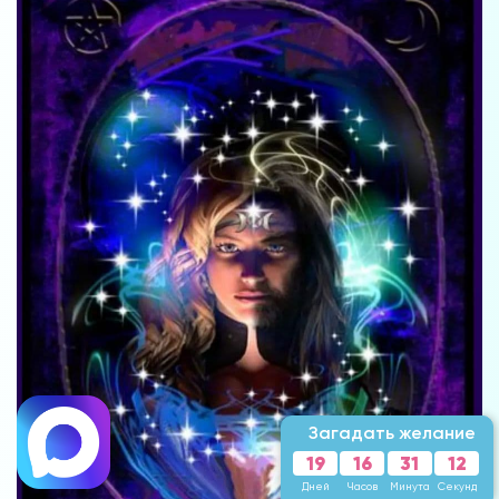
Загадать желание
19
16
31
09
Дней
Часов
Минута
Секунд