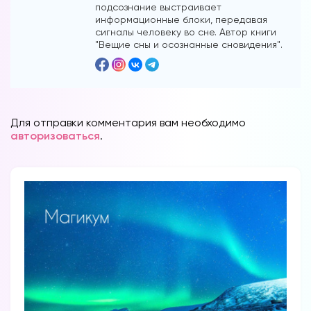
подсознание выстраивает
информационные блоки, передавая
сигналы человеку во сне. Автор книги
"Вещие сны и осознанные сновидения".
Вы можете получать информацию во
снах (проверено более 100000
Для отправки комментария вам необходимо
участниками)
авторизоваться
.
Мы разработали систему практик, с
помощью которой можно получать
информацию во снах с первых дней.
Скачайте приложение, чтобы получить
доступ:
Скачать
Наши форумы