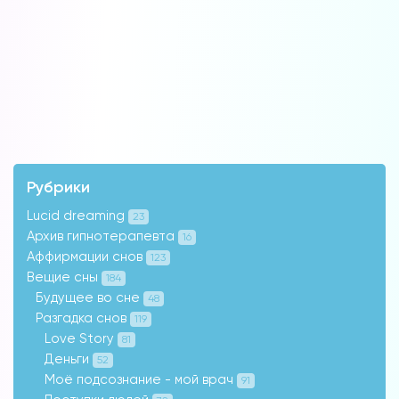
Рубрики
Lucid dreaming
23
Архив гипнотерапевта
16
Аффирмации снов
123
Вещие сны
184
Будущее во сне
48
Разгадка снов
119
Love Story
81
Деньги
52
Моё подсознание - мой врач
91