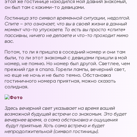
этой же гостинице находился мой давний знакомый,
он был там с какими-то девицами.
Гостиница это символ временной ситуации, недолгой.
Спите – это означает, что вы в своей жизни в данный
момент что-то упускаете. То есть вы просто «спите»
пассивны, ничего не делаете и что-то проходит мимо
вас.
Потом, то ли я пришла в соседний номер и они там
были, то ли этот знакомый с девицами пришли в мой
номер, не помню. Но номер был другой. Светлее, чем
прежний где я спала. Горели лампы, вечерний свет,
но еще не ночь и не было темно. Обстановка
гостиничного номера приятная, можно сказать
солидная.
Здесь вечерний свет указывает на время вашей
возможной будущей встречи со знакомым. Это будет
вечернее время, а сама обстановка и ощущения
будут приятные. Хоть сама встреча и будет
непродолжительной (символ гостиницы).