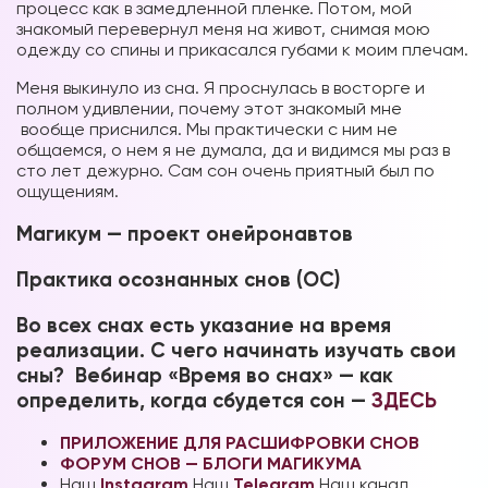
процесс как в замедленной пленке. Потом, мой
знакомый перевернул меня на живот, снимая мою
одежду со спины и прикасался губами к моим плечам.
Меня выкинуло из сна. Я проснулась в восторге и
полном удивлении, почему этот знакомый мне
вообще приснился. Мы практически с ним не
общаемся, о нем я не думала, да и видимся мы раз в
сто лет дежурно. Сам сон очень приятный был по
ощущениям.
Магикум — проект онейронавтов
Практика осознанных снов (ОС)
Во всех снах есть указание на время
реализации. С чего начинать изучать свои
сны? Вебинар «Время во снах» — как
определить, когда сбудется сон —
ЗДЕСЬ
ПРИЛОЖЕНИЕ ДЛЯ РАСШИФРОВКИ СНОВ
ФОРУМ СНОВ — БЛОГИ МАГИКУМА
Наш
Instagram
Наш
Telegram
Наш канал