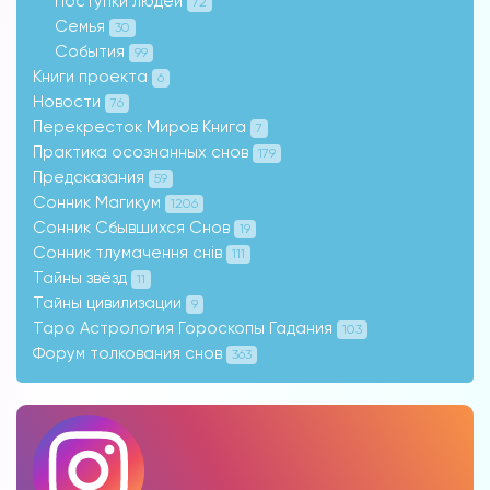
Поступки людей
72
Семья
30
События
99
Книги проекта
6
Новости
76
Перекресток Миров Книга
7
Практика осознанных снов
179
Предсказания
59
Сонник Магикум
1206
Сонник Сбывшихся Снов
19
Сонник тлумачення снів
111
Тайны звёзд
11
Тайны цивилизации
9
Таро Астрология Гороскопы Гадания
103
Форум толкования снов
363