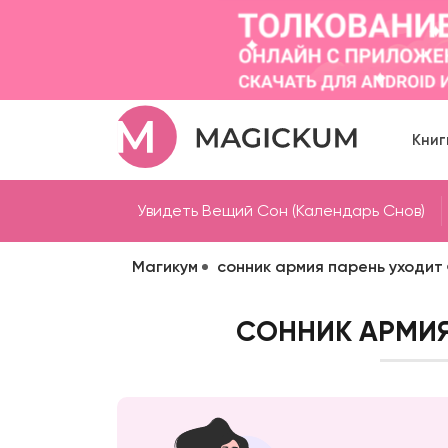
Книг
Увидеть Вещий Сон (Календарь Снов)
Магикум
сонник армия парень уходит
СОННИК АРМИЯ