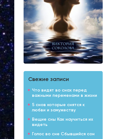
Свежие записи
Что видят во снах перед
важными переменами в жизни
5 снов которые снятся к
любви и замужеству
Вещие сны Как научиться их
видеть
Голос во сне Сбывшийся сон