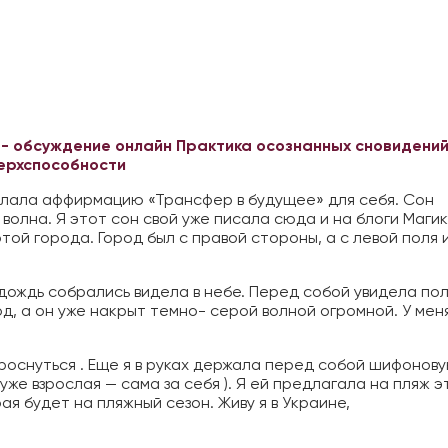
 - обсуждение онлайн
Практика осознанных сновидений
верхспособности
елала аффирмацию «Трансфер в будущее» для себя. Сон
 волна. Я этот сон свой уже писала сюда и на блоги Магик
той города. Город был с правой стороны, а с левой поля 
 дождь собрались видела в небе. Перед собой увидела по
од, а он уже накрыт темно- серой волной огромной. У мен
проснуться . Еще я в руках держала перед собой шифонов
уже взрослая — сама за себя ). Я ей предлагала на пляж э
рая будет на пляжный сезон. Живу я в Украине,