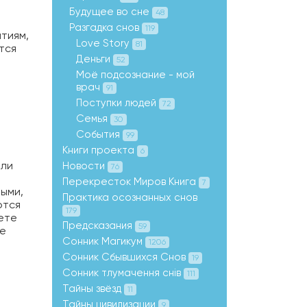
Будущее во сне
48
Разгадка снов
119
ытиям,
Love Story
81
тся
Деньги
52
Моё подсознание - мой
врач
91
Поступки людей
72
Семья
30
События
99
Книги проекта
6
ели
Новости
76
Перекресток Миров Книга
7
ными,
Практика осознанных снов
ются
179
ете
Предсказания
59
те
Сонник Магикум
1206
Сонник Сбывшихся Снов
19
Сонник тлумачення снів
111
Тайны звёзд
11
Тайны цивилизации
9