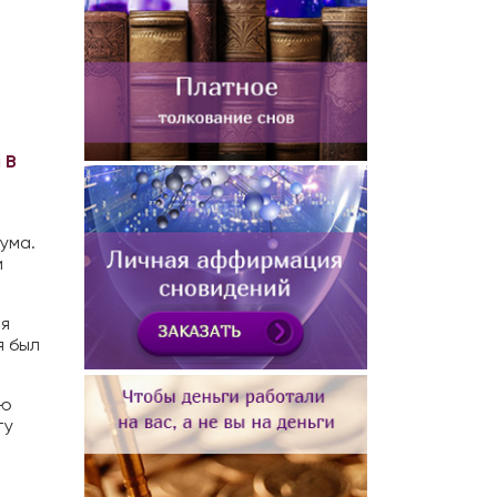
 В
ума.
и
ля
я был
ую
ту