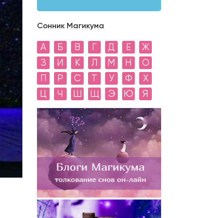
Сонник Магикума
А
Б
В
Г
Д
Е
Ж
З
И
К
Л
М
Н
О
П
Р
С
Т
У
Ф
Х
Ц
Ч
Ш
Щ
Э
Ю
Я