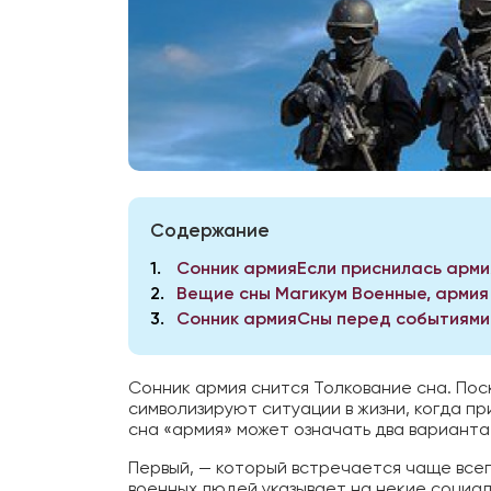
Содержание
1
Сонник армияЕсли приснилась арми
2
Вещие сны Магикум Военные, армия
3
Сонник армияСны перед событиями 
Сонник армия снится Толкование сна. Поск
символизируют ситуации в жизни, когда пр
сна «армия» может означать два варианта
Первый, — который встречается чаще всег
военных людей указывает на некие социал