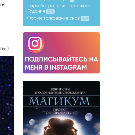
еня
Таро Астрология Гороскопы
Гадания
103
Форум толкования снов
363
тин)