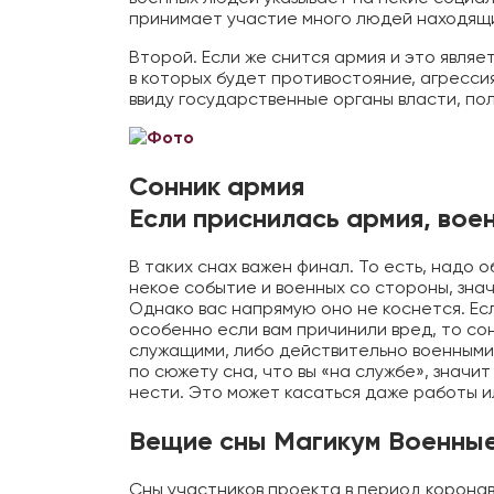
принимает участие много людей находящи
Второй. Если же снится армия и это явля
в которых будет противостояние, агресси
ввиду государственные органы власти, пол
Сонник армия
Если приснилась армия, вое
В таких снах важен финал. То есть, надо о
некое событие и военных со стороны, зна
Однако вас напрямую оно не коснется. Ес
особенно если вам причинили вред, то с
служащими, либо действительно военными.
по сюжету сна, что вы «на службе», значит
нести. Это может касаться даже работы ил
Вещие сны Магикум Военные
Сны участников проекта в период коронав