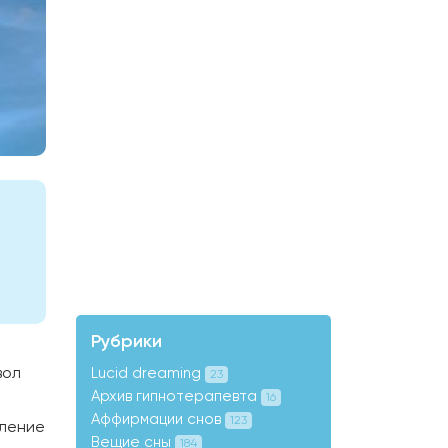
Рубрики
вол
Lucid dreaming
23
Архив гипнотерапевта
16
Аффирмации снов
123
пление
Вещие сны
184