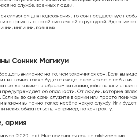
хся на службе, военных людей.
ется символом для подсознания, то сон предшествует соб
я и конфликты с некой системной структурой. Здесь имею
иции, милиции, военных.
нны Сонник Магикум
бращать внимание на то, чем закончился сон. Если вы вид
чит вы точно также будете свидетелем некоего события.
ли все же каким-то образом вы взаимодействовали с воен
он предупреждает об опасности. От людей, которые явля
 Если вы во сне сами служите в армии или просто понима
 и в жизни вы точно также несёте некую службу. Или буде
и неких обязательств, например, по контракту.
, армия
ируса (2020 год). Мне приснился сон по аффирмации