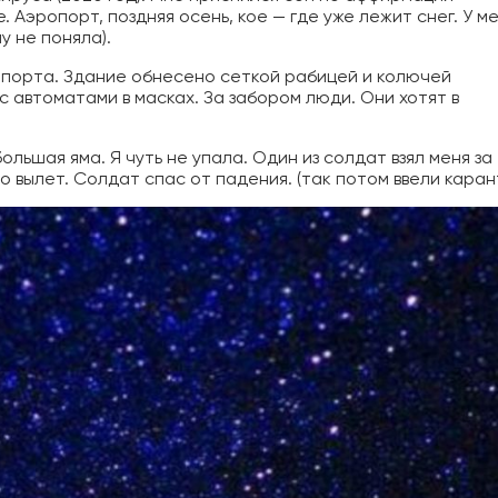
 Аэропорт, поздняя осень, кое — где уже лежит снег. У м
у не поняла).
опорта. Здание обнесено сеткой рабицей и колючей
 автоматами в масках. За забором люди. Они хотят в
большая яма. Я чуть не упала. Один из солдат взял меня за
ро вылет. Солдат спас от падения. (так потом ввели каран