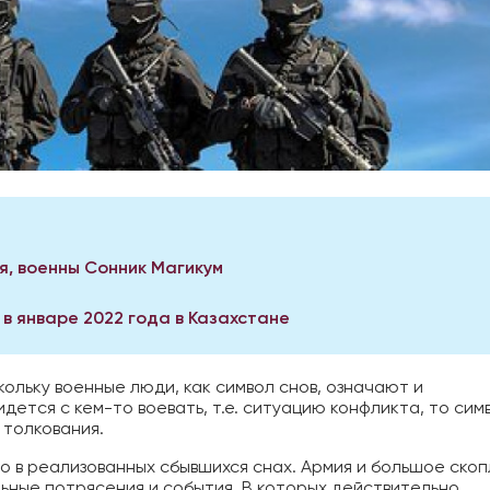
я, военны Сонник Магикум
в январе 2022 года в Казахстане
ольку военные люди, как символ снов, означают и
идется с кем-то воевать, т.е. ситуацию конфликта, то сим
 толкования.
о в реализованных сбывшихся снах. Армия и большое ско
ьные потрясения и события. В которых действительно