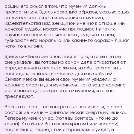
общий его смысл в том, что мучения должны
прекратиться. Здесь несколько образов, указывающих
на жизненные аспекты: мучения от мужчин,
издевательства над женщиной именно в отношении
женской судьбы, наказание прилюдное ( в таких
случаях оговаривают человека , судачат о нем,
«убивают» его морально или каким-то образом лишая
чего-то в жизни).
Здесь симбиоз символов: после того, что вы в этом
сне увидели, вы готовы на самом деле отказаться от
определенного аспекта жизни, чтобы прекратить
последовательность тяжелых для вас событий.
Символически вы еще и свои мучения увидели, а
желание смерти для мучеников — это ваше желание
раз и навсегда прекратить те мучения, что вас
преследуют.
Весь этот сон — не конкретные ваши враги, а само
состояние жизни — символическая смерть мученика.
Теперь мученик умер. (хотя вы боитесь, что не до
конца). Кто бы ни был вашим врагом ( или врагами),
постепенно, период той старой жизни уйдет, и