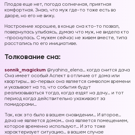
Плодов еще нет, погода солнечная, приятная
комфортная. Знаю, что муж где-то тоже есть во
дворе, но его не вижу.
Настроение хорошее, в конце сна кто-то позвал,
повернулась улыбаясь, думаю что муж, не видела кто
-проснулась. С мужем сейчас не живем вместе, типа
расстались по его инициативе.
Толкование сна:
sonnik_magickum
@ryahina_elena… когда снится дача
Она имеет особый Аспект в отличие от дома или
квартиры… во-первых она является символом времени
и указывает на то, что события будут
реализовываться тогда, когда ездят на дачу… и тот
период когда действительно ухаживают за
помидорами…
Так, как это было в вашем сновидении… И второе…
дача не является домом… она является помещением,
которое временно используют… И это тоже
характеризует ситуацию… в вашем случае