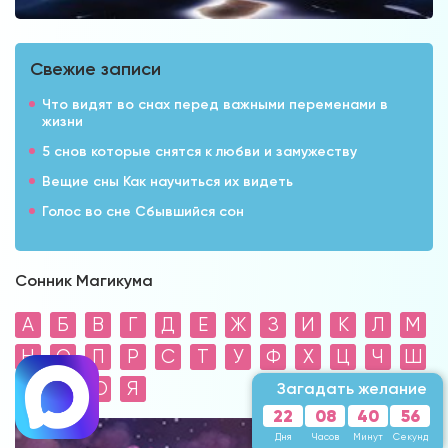
Свежие записи
Что видят во снах перед важными переменами в
жизни
5 снов которые снятся к любви и замужеству
Вещие сны Как научиться их видеть
Голос во сне Сбывшийся сон
Сонник Магикума
А
Б
В
Г
Д
Е
Ж
З
И
К
Л
М
Н
О
П
Р
С
Т
У
Ф
Х
Ц
Ч
Ш
Щ
Э
Ю
Я
Загадать желание
22
08
40
54
Дня
Часов
Минут
Секунды