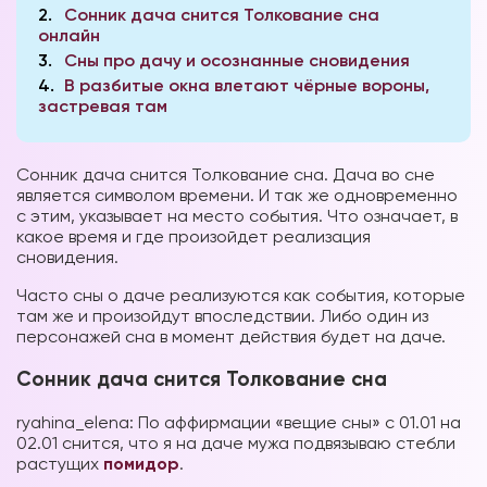
2
Сонник дача снится Толкование сна
онлайн
3
Сны про дачу и осознанные сновидения
4
В разбитые окна влетают чёрные вороны,
застревая там
Сонник дача снится Толкование сна. Дача во сне
является символом времени. И так же одновременно
с этим, указывает на место события. Что означает, в
какое время и где произойдет реализация
сновидения.
Часто сны о даче реализуются как события, которые
там же и произойдут впоследствии. Либо один из
персонажей сна в момент действия будет на даче.
Сонник дача снится Толкование сна
ryahina_elena: По аффирмации «вещие сны» с 01.01 на
02.01 снится, что я на даче мужа подвязываю стебли
растущих
помидор
.