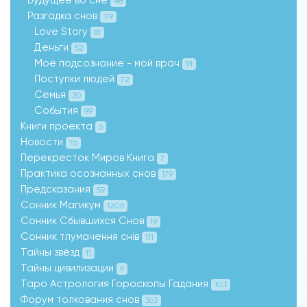
48
Разгадка снов
119
Love Story
81
Деньги
52
Моё подсознание - мой врач
91
Поступки людей
72
Семья
30
События
99
Книги проекта
6
Новости
76
Перекресток Миров Книга
7
Практика осознанных снов
179
Предсказания
59
Сонник Магикум
1206
Сонник Сбывшихся Снов
19
Сонник тлумачення снів
111
Тайны звёзд
11
Тайны цивилизации
9
Таро Астрология Гороскопы Гадания
103
Форум толкования снов
363