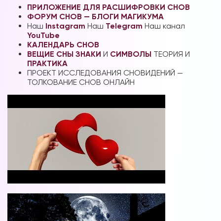
ПРИЛОЖЕНИЕ ДЛЯ РАСШИФРОВКИ СНОВ
ФОРУМ СНОВ — БЛОГИ МАГИКУМА
Наш
Instagram
Наш
Telegram
Наш канал
YouTube
КАЛЕНДАРЬ СНОВ
ВЕЩИЕ СНЫ
ЗНАКИ
И
СИМВОЛЫ
ТЕОРИЯ И
ПРАКТИКА
ПРОЕКТ ИССЛЕДОВАНИЯ СНОВИДЕНИЙ —
Вы можете получать информацию во
ТОЛКОВАНИЕ СНОВ ОНЛАЙН
снах (проверено более 100000
участниками)
Мы разработали систему практик, с
помощью которой можно получать
информацию во снах с первых дней.
Скачайте приложение, чтобы получить
доступ:
Скачать
Наши форумы