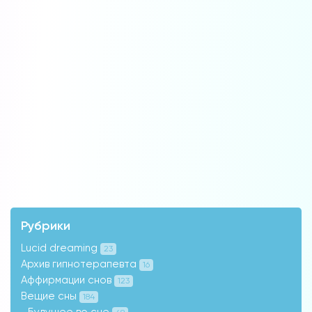
Рубрики
Lucid dreaming
23
Архив гипнотерапевта
16
Аффирмации снов
123
Вещие сны
184
Будущее во сне