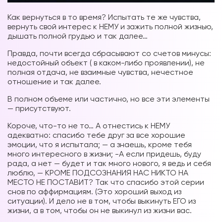
Как вернуться в то время? Испытать те же чувства,
вернуть свой интерес к НЕМУ и зажить полной жизнью,
дышать полной грудью и так далее…
Правда, почти всегда сбрасывают со счетов минусы:
недостойный объект ( в каком-либо проявлении), не
полная отдача, не взаимные чувства, нечестное
отношение и так далее.
В полном объеме или частично, но все эти элементы
— присутствуют.
Короче, что-то не то… А отнестись к НЕМУ
адекватно: спасибо тебе друг за все хорошие
эмоции, что я испытала; — а знаешь, кроме тебя
много интересного в жизни; -А если придешь, буду
рада, а нет — будет и так много нового, я ведь и себя
люблю, — КРОМЕ ПОДСОЗНАНИЯ НАС НИКТО НА
МЕСТО НЕ ПОСТАВИТ? Так что спасибо этой серии
снов по аффирмациям. (Это хороший выход из
ситуации). И дело не в том, чтобы выкинуть ЕГО из
жизни, а в том, чтобы он не выкинул из жизни вас.