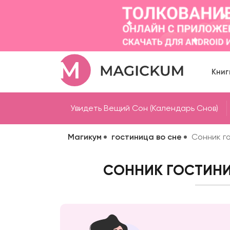
Книг
Увидеть Вещий Сон (Календарь Снов)
Магикум
гостиница во сне
Сонник г
СОННИК ГОСТИНИ