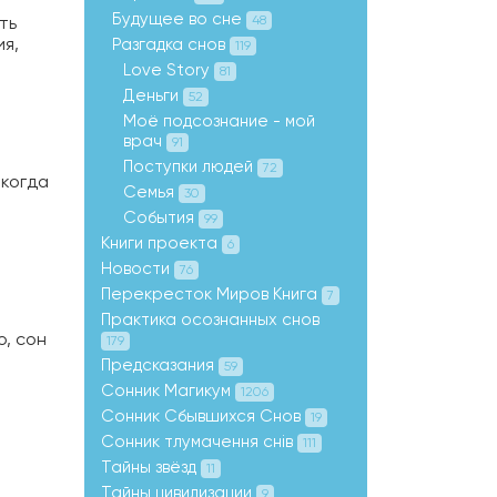
Будущее во сне
ть
48
ия,
Разгадка снов
119
Love Story
81
Деньги
52
Моё подсознание - мой
врач
91
Поступки людей
72
 когда
Семья
30
События
99
Книги проекта
6
Новости
76
Перекресток Миров Книга
7
Практика осознанных снов
о, сон
179
Предсказания
59
Сонник Магикум
1206
Сонник Сбывшихся Снов
19
Сонник тлумачення снів
111
Тайны звёзд
11
Тайны цивилизации
9