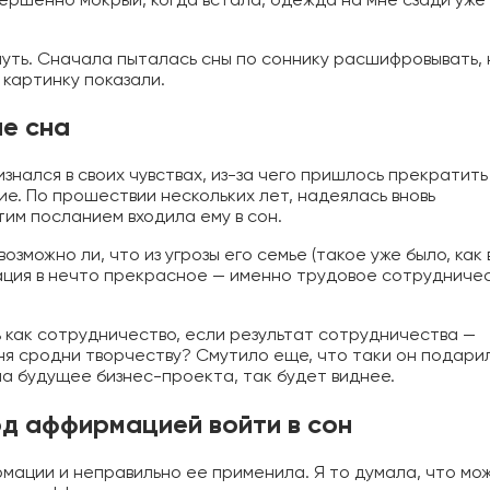
уть. Сначала пыталась сны по соннику расшифровывать, 
 картинку показали.
ие сна
знался в своих чувствах, из-за чего пришлось прекратить
е. По прошествии нескольких лет, надеялась вновь
тим посланием входила ему в сон.
озможно ли, что из угрозы его семье (такое уже было, как 
ация в нечто прекрасное — именно трудовое сотрудничес
 как сотрудничество, если результат сотрудничества —
еня сродни творчеству? Смутило еще, что таки он подари
на будущее бизнес-проекта, так будет виднее.
д аффирмацией войти в сон
рмации и неправильно ее применила. Я то думала, что мо