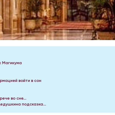
к Магикума
мацией войти в сон
трече во сне…
Дедушкина подсказка…