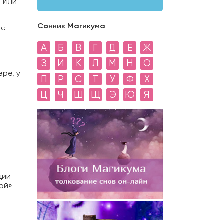
. Или
Сонник Магикума
те
А
Б
В
Г
Д
Е
Ж
З
И
К
Л
М
Н
О
ере, у
П
Р
С
Т
У
Ф
Х
Ц
Ч
Ш
Щ
Э
Ю
Я
ции
ой»