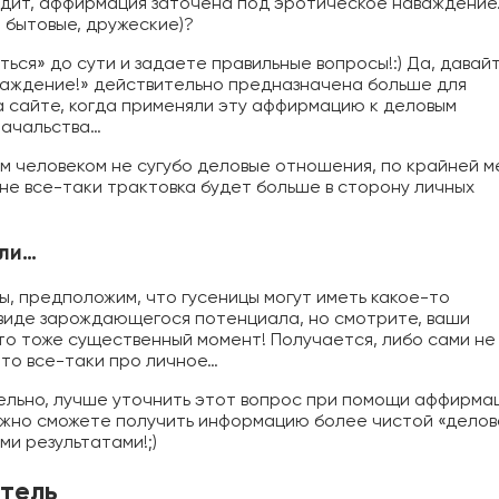
ходит, аффирмация заточена под эротическое наваждение
, бытовые, дружеские)?
ться» до сути и задаете правильные вопросы!:) Да, давай
важдение!» действительно предназначена больше для
а сайте, когда применяли эту аффирмацию к деловым
начальства…
тим человеком не сугубо деловые отношения, по крайней м
сне все-таки трактовка будет больше в сторону личных
или…
ы, предположим, что гусеницы могут иметь какое-то
 виде зарождающегося потенциала, но смотрите, ваши
 Это тоже существенный момент! Получается, либо сами не
это все-таки про личное…
тельно, лучше уточнить этот вопрос при помощи аффирма
ожно сможете получить информацию более чистой «делов
ми результатами!;)
отель