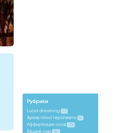
Рубрики
Lucid dreaming
23
Архив гипнотерапевта
16
Аффирмации снов
123
Вещие сны
184