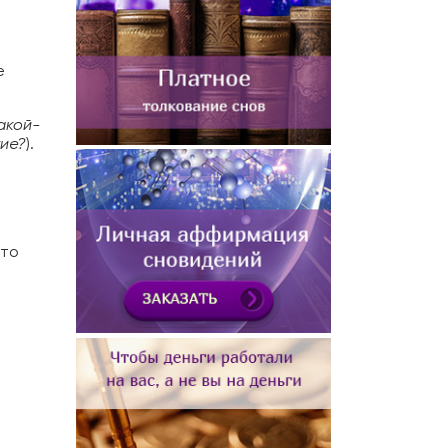
е
акой-
тие?
).
это