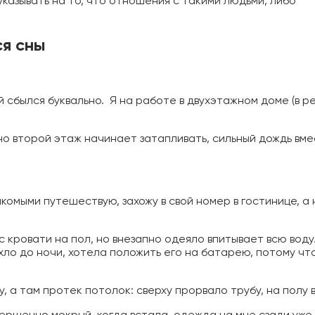
указывать на то, что отношения с такими людьми, либо
я сны
 сбылся буквально. Я на работе в двухэтажном доме (в р
но второй этаж начинает затапливать, сильный дождь вме
акомыми путешествую, захожу в свой номер в гостинице, а 
с кровати на пол, но внезапно одеяло впитывает всю воду.
хло до ночи, хотела положить его на батарею, потому чт
, а там протек потолок: сверху прорвало трубу, на полу 
овершенно мокрый, когда встала, одежда на мне сзади уже