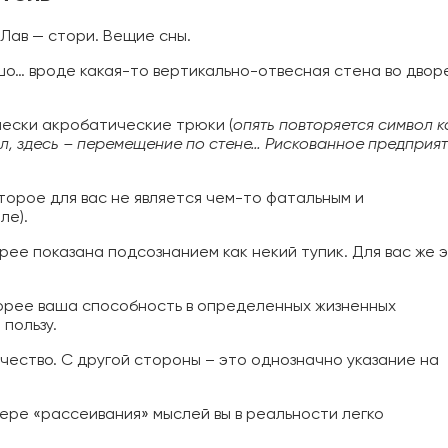
 Лав — стори. Вещие сны.
шо… вроде какая-то вертикально-отвесная стена во двор
ески акробатические трюки (
опять повторяется символ к
ил, здесь – перемещение по стене… Рискованное предприя
торое для вас не является чем-то фатальным и
ле).
орее показана подсознанием как некий тупик. Для вас же 
орее ваша способность в определенных жизненных
пользу.
ество. С другой стороны – это однозначно указание на
мере «рассеивания» мыслей вы в реальности легко