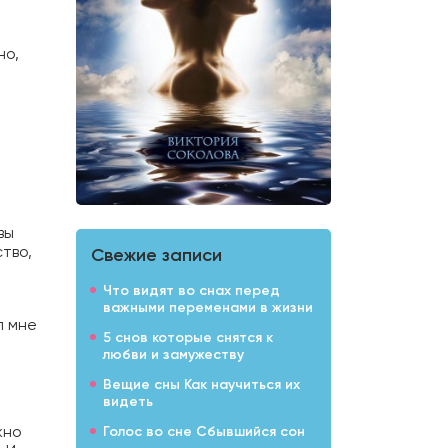
но,
вы
тво,
Свежие записи
Что видят во снах перед
важными переменами в жизни
л мне
5 снов которые снятся к
любви и замужеству
Вещие сны Как научиться их
видеть
жно
Голос во сне Сбывшийся сон