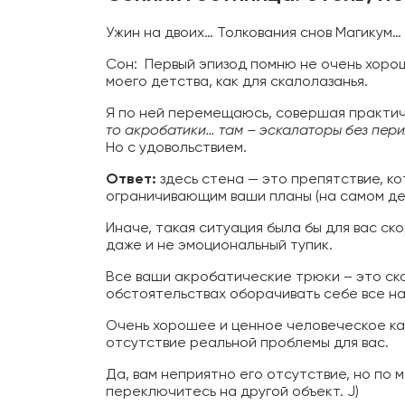
Ужин на двоих… Толкования снов Магикум…
Сон: Первый эпизод помню не очень хоро
моего детства, как для скалолазанья.
Я по ней перемещаюсь, совершая практич
то акробатики… там – эскалаторы без пер
Но с удовольствием.
Ответ:
здесь стена — это препятствие, ко
ограничивающим ваши планы (на самом де
Иначе, такая ситуация была бы для вас ск
даже и не эмоциональный тупик.
Все ваши акробатические трюки – это ск
обстоятельствах оборачивать себе все на 
Очень хорошее и ценное человеческое кач
отсутствие реальной проблемы для вас.
Да, вам неприятно его отсутствие, но по 
переключитесь на другой объект. J)