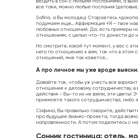
входить в сон с любыми посланиями, а вы
все таки, можно любые послания (деловые
Safina. а Вы молодец! Стараетесь «докопа
подумаем еще… Аффирмация «Я – твое на
любовных отношений. Да, есть примеры н
отношениям, с целью что-то донести до 
Но смотрите, какой тут момент, у вас с э
него по отношению к вам, так что в этом 
отношений, мне так кажется…
А про личное мы уже вроде выясн
Давайте так, чтобы уж учесть все вариант
отношение к деловому сотрудничеству, в
действия – Вы-то их не взяли, эти цветы!
приемлете такого сотрудничества, либо 
Сафина, Вы правильно говорите, действи
про будущее бизнес-проекта, тогда возм
направленности. А потом поделитесь с на
Сонник гостиница: отель, м