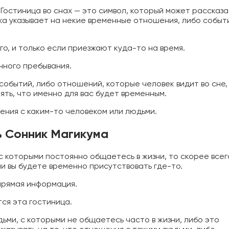
Гостиница во снах — это символ, который может рассказа
ика указывает на некие временные отношения, либо событ
го, и только если приезжают куда-то на время.
нного пребывания.
событий, либо отношений, которые человек видит во сне,
нять, что именно для вас будет временным.
ения с каким-то человеком или людьми.
ь Сонник Магикума
 с которыми постоянно общаетесь в жизни, то скорее всег
ми вы будете временно присутствовать где-то.
 прямая информация.
тся эта гостиница.
дьми, с которыми не общаетесь часто в жизни, либо это