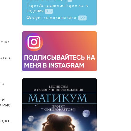
Таро Астрология Гороскопы
Гадания
103
Форум толкования снов
363
еале
сте с
на
 Я
о мне
вода.