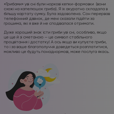
«Грибами» уві сні були норкові кепки-формовки
(вони
схожі на капелюшок гриба). Я їх акуратно складала в
більшу картату сумку. Була задоволена. Сон перервав
телефонний дзвінок, де мені сказали підійти за
грошима, які я вже й не сподівалася отримати.
Дуже хороший знак їсти гриби уві сні, особливо, якщо
це ще й зі сметаною — це символ стабільного
процвітання і достатку! А ось якщо ви купуєте гриби,
то і за ваше благополуччя доведеться розплатитися,
можливо це будуть понаднормові, може послуга якась.