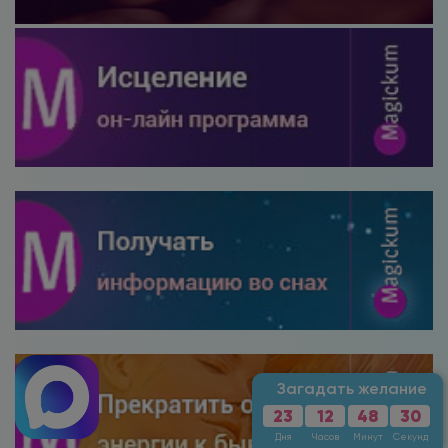
Загадать желание
23
12
48
28
Дня
Часов
Минут
Секунд