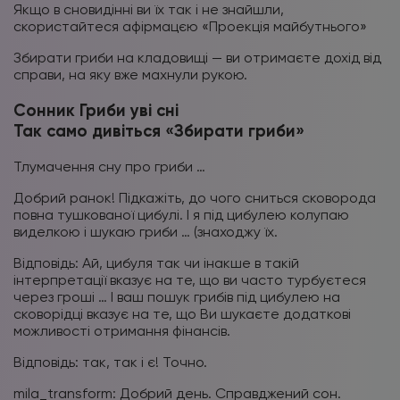
Якщо в сновидінні ви їх так і не знайшли,
скористайтеся афірмацєю «Проекція майбутнього»
Збирати гриби на кладовищі — ви отримаєте дохід від
справи, на яку вже махнули рукою.
Сонник Гриби уві сні
Так само дивіться «Збирати гриби»
Тлумачення сну про гриби …
Добрий ранок! Підкажіть, до чого сниться сковорода
повна тушкованої цибулі. І я під цибулею колупаю
виделкою і шукаю гриби … (знаходжу їх.
Відповідь: Ай, цибуля так чи інакше в такій
інтерпретації вказує на те, що ви часто турбуєтеся
через гроші … І ваш пошук грибів під цибулею на
сковорідці вказує на те, що Ви шукаєте додаткові
можливості отримання фінансів.
Відповідь: так, так і є! Точно.
mila_transform: Добрий день. Справджений сон.