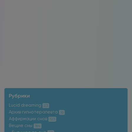
Рубрики
Lucid dreaming
23
Архив гипнотерапевта
16
Аффирмации снов
123
Вещие сны
184