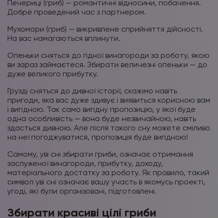
Печериці (гриб) — романтичні відносини, побачення.
Добре проведений час з партнером.
Мухомори (гриб) — викривлене сприйняття дійсності.
На вас намагаються вплинути.
Опеньки сняться до гідної винагороди за роботу, якою
ви зараз займаєтеся. Збирати величезні опеньки — до
дуже великого прибутку.
Грузді сняться до дивної історії, скажімо навіть
пригоди, яка вас дуже здивує і виявиться корисною вам
і вигідною. Так само вигідну пропозицію, у якої буде
одна особливість — вона буде незвичайною, навіть
здасться дивною. Але після такого сну можете сміливо
на неї погоджуватися, пропозиція буде вигідною!
Самому, уві сні збирати гриби, означає отримання
заслуженої винагороди, прибутку, доходу,
матеріального достатку за роботу. Як правило, такий
символ уві сні означає вашу участь в якомусь проекті,
угоді, які були організовані, підготовлені.
Збирати красиві цілі гриби