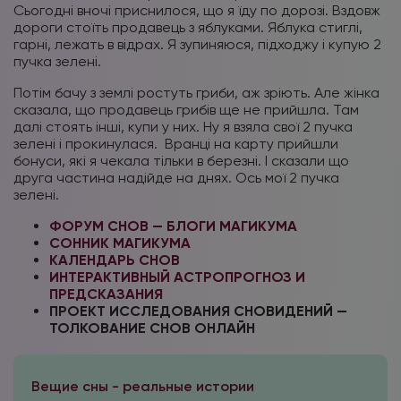
Сьогодні вночі приснилося, що я їду по дорозі. Вздовж
дороги стоїть продавець з яблуками. Яблука стиглі,
гарні, лежать в відрах. Я зупиняюся, підходжу і купую 2
пучка зелені.
Потім бачу з землі ростуть гриби, аж зріють. Але жінка
сказала, що продавець грибів ще не прийшла. Там
далі стоять інші, купи у них. Ну я взяла свої 2 пучка
зелені і прокинулася.
Вранці на карту прийшли
бонуси, які я чекала тільки в березні. І сказали що
друга частина надійде на днях. Ось мої 2 пучка
зелені.
ФОРУМ СНОВ — БЛОГИ МАГИКУМА
СОННИК МАГИКУМА
КАЛЕНДАРЬ СНОВ
ИНТЕРАКТИВНЫЙ АСТРОПРОГНОЗ И
ПРЕДСКАЗАНИЯ
ПРОЕКТ ИССЛЕДОВАНИЯ СНОВИДЕНИЙ —
ТОЛКОВАНИЕ СНОВ ОНЛАЙН
Вещие сны - реальные истории