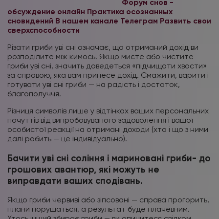
Форум снов -
обсуждение онлайн
Практика осознанных
сновидений В нашем канале Телеграм
Развить свои
сверхспособности
Різати гриби уві сні означає, що отриманий дохід ви
розподілите між кимось. Якщо миєте або чистите
гриби уві сні, значить доведеться «підчищати хвости»
за справою, яка вам принесе дохід. Смажити, варити і
готувати уві сні гриби — на радість і достаток,
благополуччя.
Різниця символів лише у відтінках ваших персональних
почуттів від випробовуваного задоволення і вашої
особистої реакції на отримані доходи (хто і що з ними
далі робить — це індивідуально).
Бачити уві сні соління і мариновані гриби- до
грошових авантюр, які можуть не
виправдати ваших сподівань.
Якщо гриби червиві або зіпсовані — справа прогорить,
плани порушаться, а результат буде плачевним.
Хтось інший збирає гриби — ви опинитеся свідком