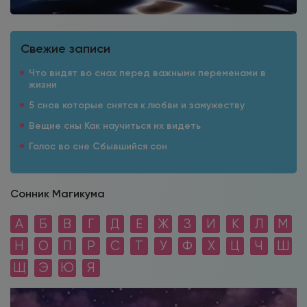
Свежие записи
Что видят во снах перед важными переменами в
жизни
5 снов которые снятся к любви и замужеству
Вещие сны Как научиться их видеть
Голос во сне Сбывшийся сон
Сонник Магикума
А
Б
В
Г
Д
Е
Ж
З
И
К
Л
М
Н
О
П
Р
С
Т
У
Ф
Х
Ц
Ч
Ш
Щ
Э
Ю
Я