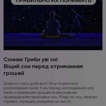
Сонник Гриби уві сні
Віщий сон перед отриманням
грошей
Доброго часу доби всім! Хочу поділитися
реалізованим сном. У ніч перед несподіваним для
мене отриманням грошей за виконавчим
провадженням приснився сон. Я йду по лісу, збираю
«гриби», палицею розгрібаючи листя.