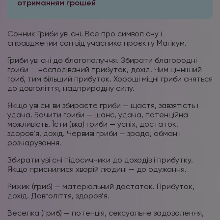
отриманням грошей
Сонник Гриби уві сні. Все про символ сну і
справджений сон від учасника проєкту Магікум.
Гриби уві сні до благополуччя. Збирати благородні
гриби — несподіваний прибуток, дохід. Чим цінніший
гриб, тим більший прибуток. Хороші міцні гриби сняться
до довголіття, надприродну силу.
Якщо уві сні ви збираєте гриби — щастя, завзятість і
удача. Бачити гриби — шанс, удача, потенційна
можливість. Їсти (їжа) гриби — успіх, достаток,
здоров’я, дохід. Червиві гриби — зрада, обман і
розчарування.
Збирати уві сні підосичники до доходів і прибутку.
Якщо приснилися хворій людині — до одужання.
Рижик (гриб) — матеріальний достаток. Прибуток,
дохід. Довголіття, здоров’я.
Веселка (гриб) — потенція, сексуальне задоволення,