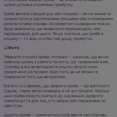
чужих успіхів в отриманні прибутку.
Гриби випали з ваших рук або кошика — ви не зможете
скористатися заробленими грошима або отриманими
результатами справи. За сюжетом сновидіння можна
буде визначити, що виявилося перешкодою, або
перешкодою для цього. Якщо сниться, що гриби в
кошику — то ваш особистий дохід, прибуток.
Збирати отруйні гриби, поганки — означає, що ви на
хибному шляху з самого початку. Це тривожний знак.
Справа, в яку ви вкладаєте кошти і власні сили
приречена на провал. Крім того, ви не зможете
повернути того, що витратили.
Багато хто вважає, що збирати гриби — до вагітності.
Однак, таких звітів сновидінь я не зустрічала. Хороші
цінні гриби можуть сниться до одужання і доброго
самопочуття для тих, хто хворіє або переживає за
свій стан.
шукати гриби — намагатися поправити свої справи.