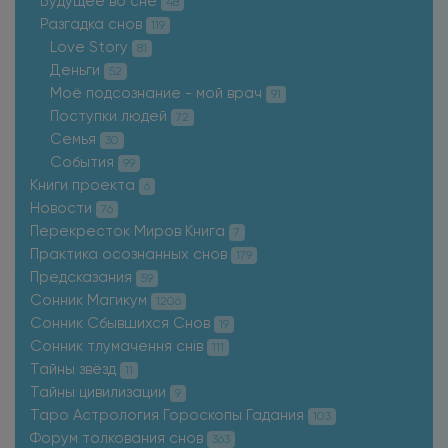
Будущее во сне
48
Разгадка снов
119
Love Story
81
Деньги
52
Моё подсознание - мой врач
91
Поступки людей
72
Семья
30
События
99
Книги проекта
6
Новости
76
Перекресток Миров Книга
7
Практика осознанных снов
179
Предсказания
59
Сонник Магикум
1206
Сонник Сбывшихся Снов
19
Сонник тлумачення снів
111
Тайны звёзд
11
Тайны цивилизации
9
Таро Астрология Гороскопы Гадания
103
Форум толкования снов
363