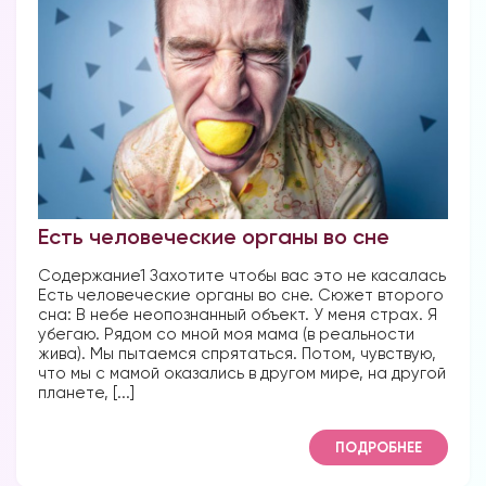
Вы можете получать информацию во
снах (проверено более 100000
участниками)
Есть человеческие органы во сне
Мы разработали систему практик, с
Содержание1 Захотите чтобы вас это не касалась
помощью которой можно получать
Есть человеческие органы во сне. Сюжет второго
информацию во снах с первых дней.
сна: В небе неопознанный объект. У меня страх. Я
Скачайте приложение, чтобы получить
убегаю. Рядом со мной моя мама (в реальности
доступ:
жива). Мы пытаемся спрятаться. Потом, чувствую,
что мы с мамой оказались в другом мире, на другой
планете, [...]
Скачать
ПОДРОБНЕЕ
Наши форумы