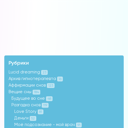
Рубрики
Lucid dreaming
23
Архив гипнотерапевта
16
Аффирмации снов
123
Вещие сны
184
Будущее во сне
48
Разгадка снов
119
Love Story
81
Деньги
52
Моё подсознание - мой врач
91