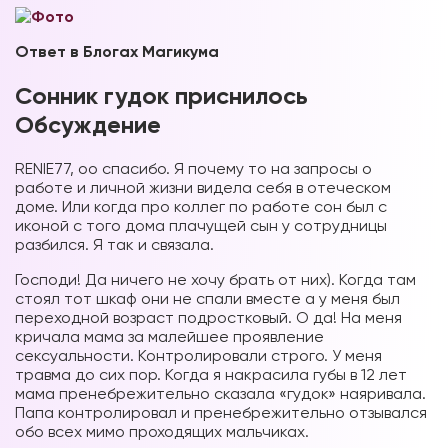
Ответ в Блогах Магикума
Сонник гудок приснилось
Обсуждение
RENIE77, оо спасибо. Я почему то на запросы о
работе и личной жизни видела себя в отеческом
доме. Или когда про коллег по работе сон был с
иконой с того дома плачущей сын у сотрудницы
разбился. Я так и связала.
Господи! Да ничего не хочу брать от них). Когда там
стоял тот шкаф они не спали вместе а у меня был
переходной возраст подростковый. О да! На меня
кричала мама за малейшее проявление
сексуальности. Контролировали строго. У меня
травма до сих пор. Когда я накрасила губы в 12 лет
мама пренебрежительно сказала «гудок» наяривала.
Папа контролировал и пренебрежительно отзывался
обо всех мимо проходящих мальчиках.