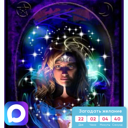
Загадать желание
22
02
04
38
Дня
Часа
Минуты
Секунд