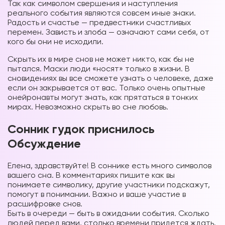
Так как символом свершения и наступления
реального события являются совсем иные знаки.
Радость и счастье — предвестники счастливых
перемен. Зависть и злоба — означают сами себя, от
кого бы они не исходили.
Скрыть их в мире снов не может никто, как бы не
пытался. Маски люди «носят» только в жизни. В
сновидениях вы все сможете узнать о человеке, даже
если он закрывается от вас. Только очень опытные
онейронавты могут знать, как прятаться в тонких
мирах. Невозможно скрыть во сне любовь.
Сонник гудок приснилось
Обсуждение
Елена, здравствуйте! В соннике есть много символов
вашего сна. В комментариях пишите как вы
понимаете символику, другие участники подскажут,
помогут в понимании. Важно и ваше участие в
расшифровке снов.
Быть в очереди — быть в ожидании события. Сколько
людей перед вами, столько времени придется ждать.