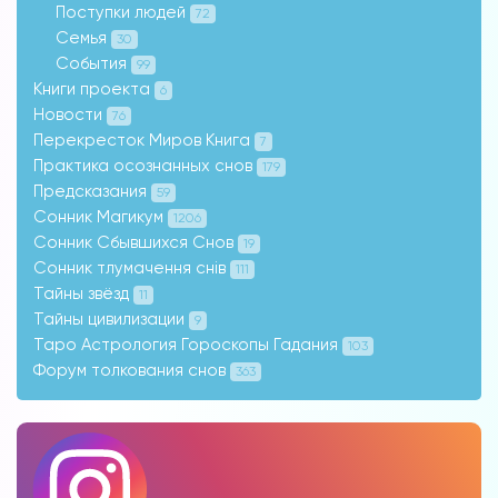
Поступки людей
72
Семья
30
События
99
Книги проекта
6
Новости
76
Перекресток Миров Книга
7
Практика осознанных снов
179
Предсказания
59
Сонник Магикум
1206
Сонник Сбывшихся Снов
19
Сонник тлумачення снів
111
Тайны звёзд
11
Тайны цивилизации
9
Таро Астрология Гороскопы Гадания
103
Форум толкования снов
363