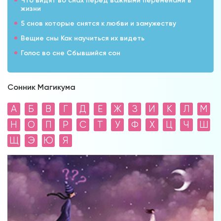
Что видят во снах перед важными переменами в
жизни
5 снов которые снятся к любви и замужеству
Вещие сны Как научиться их видеть
Голос во сне Сбывшийся сон
Сонник Магикума
А
Б
В
Г
Д
Е
Ж
З
И
К
Л
М
Н
О
П
Р
С
Т
У
Ф
Х
Ц
Ч
Ш
Щ
Э
Ю
Я