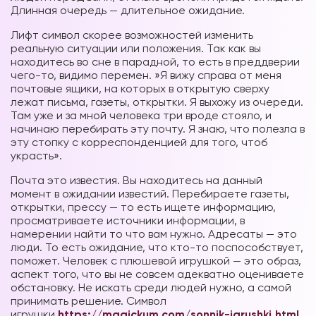
Длинная очередь — длительное ожидание.
Лифт символ скорее возможностей изменить
реальную ситуации или положения. Так как вы
находитесь во сне в парадной, то есть в преддверии
чего-то, видимо перемен. »Я вижу справа от меня
почтовые ящики, на которых в открытую сверху
лежат письма, газеты, открытки. Я выхожу из очереди.
Там уже и за мной человека три вроде стояло, и
начинаю перебирать эту почту. Я знаю, что полезла в
эту стопку с корреспонденцией для того, чтоб
украсть».
Почта это известия. Вы находитесь на данный
момент в ожидании известий. Перебираете газеты,
открытки, прессу — то есть ищете информацию,
просматриваете источники информации, в
намерении найти то что вам нужно. Адресаты — это
люди. То есть ожидание, что кто-то поспособствует,
поможет. Человек с плюшевой игрушкой — это образ,
аспект того, что вы не совсем адекватно оцениваете
обстановку. Не искать среди людей нужно, а самой
принимать решение. Символ
игрушки
https://magickum.com/sonnik-igrushki.html