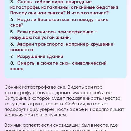
3
Сцены гибели мира, природные
катастрофы, катаклизмы, стихийные бедствия
Почему они нам снятся? И что это значит?
4
Надо ли беспокоиться по поводу таких
снов?
5
Если приснилось землетрясение –
нарушаются устои жизни,
6
Аварии транспорта, например, крушение
самолета
7
Разрушения зданий
8
Смерть в сюжете сна– символический
конец
Сонник катастрофа во сне. Видеть сон про
катастрофу означает драматическое событие.
Ситуация, в которой будет подавленность, чувство
«опущенных рук», тревоги. События, которые
подорвут нашу уверенность в себе и надолго лишат
желания мечтать о лучшем.
Важный аспект: если сновидящий был в месте, где
произошла катастрофа, видел ее один или в