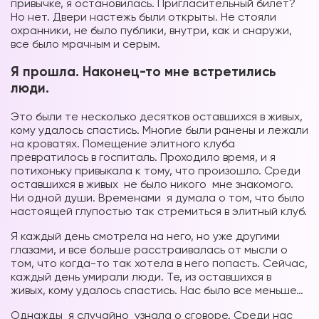
привычке, я остановилась. Пригласительный билет?
Но нет. Двери настежь были открыты. Не стояли
охранники, не было публики, внутри, как и снаружи,
все было мрачным и серым.
Я прошла. Наконец-то мне встретились
люди.
Это были те несколько десятков оставшихся в живых,
кому удалось спастись. Многие были ранены и лежали
на кроватях. Помещение элитного клуба
превратилось в госпиталь. Проходило время, и я
потихоньку привыкала к тому, что произошло. Среди
оставшихся в живых не было никого мне знакомого.
Ни одной души. Временами я думала о том, что было
настоящей глупостью так стремиться в элитный клуб.
Я каждый день смотрела на него, но уже другими
глазами, и все больше расстраивалась от мысли о
том, что когда-то так хотела в него попасть. Сейчас,
каждый день умирали люди. Те, из оставшихся в
живых, кому удалось спастись. Нас было все меньше…
Однажды я случайно узнала о сговоре. Среди нас