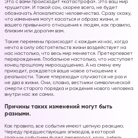
Это с вами происходит «катастрофа». Это ваш мир
«рушится». И такой сон, скорее всего, не будет
обозначать Апокалипсис человечества. Сразу скажу,
что изменения могут касаться и образа жизни, и
вашего привычного отношения к людям, как правило,
близким или дорогим вам.
Такие перемены происходят с каждым из нас, когда
нечто в силу обстоятельств жизни воздействует на
нас настолько, что весь мир меняется. Претерпевает
перерождение. Глобальное настолько, что наступает
конец прошлому мироощущению. А на смену ему
приходит, рождается ваше новое отношение к
реальности. Такие «переходы» случаются не раз и
не два в жизни. Они, словно, вестники символической
смерти старого порядка и рождения нового человека
внутри нас же самих.
Причины таких изменений могут быть
разными.
Как правило, все события имеют цепную реакцию.
Череду предшествующих эпизодов, в которой
главным событием будет переворот, крах, гибель,