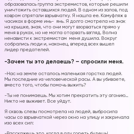
образовалась группа экстремистов, которые решили
уничтожить оставшихся людей. В одном из залов, под
ковром спрятали взрывчатку. Я нашла ее. Камуфляж в
часиках в форме инь- янь. Я долго смотрела на знак
на крышке, зная, что они могут взорваться прямо у
меня в руках, но не могла оторвать взгляд. Волна
ненависти к экстремистам меня душила. Вокруг
собрались люди и, наконец, вперед всех вышел
лидер предателей.
-Зачем ты это делаешь? – спросили меня.
-Нас на земле осталось маленькая горстка людей.
Мы последние из человеческой расы. А вы убиваете,
вместо того, чтобы помочь выжить?
-Ты не понимаешь. Мы хотим прекратить эту агонию…
Никто не выживет. Все уйдут.
Я сквозь слезы посмотрела на людей, выбросила
часы со взрывчаткой через окно на улицу и закричала
изо всех сил:
-Расскажешь это, когда в аду гореть будешь!