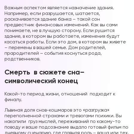
Важным аспектом является назначение здания.
Например, если разрушается, шатается,
раскачивается здание банка – такой сон
предвестник финансовых изменений. Как вы сами
понимаете, не в лучшую сторону. Если рушится
здание, в котором вы работаете, изменения будут
касаться работы. Если это дом, в котором вы живете
– перемены в вашей семье. Дом родителей,
прародителей – события коснуться рода,
родственников.
Смерть в сюжете сна–
символический конец
Какой-то период жизни, отношений подходит к
финалу.
Львиная доля снов-кошмаров это «разгрузка»
переполненной страхами и тревогами психики. Вы
накопили груз мыслей, переживаний по какому-то
поводу и ваше подсознание выдало готовый фильм по
дневному сценарию, где главная роль – ваша или тех,