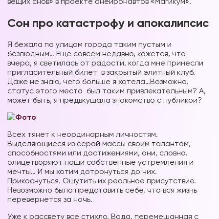
вещих снов» в проекте онейронавтов «Магикум».
Сон про катастрофу и апокалипсис
Я бежала по улицам города таким пустым и
безлюдным… Еще совсем недавно, кажется, что
вчера, я светилась от радости, когда мне принесли
пригласительный билет в закрытый элитный клуб.
Даже не знаю, чего больше я хотела…Возможно,
статус этого места был таким привлекательным? А,
может быть, я предвкушала знакомство с публикой?
Всех тянет к неординарным личностям.
Выделяющиеся из серой массы своим талантом,
способностями или достижениями, они, словно,
олицетворяют наши собственные устремления и
мечты… И мы хотим дотронуться до них.
Прикоснуться. Ощутить их реальное присутствие.
Невозможно было представить себе, что вся жизнь
перевернется за ночь.
Уже к рассвету все стихло. Вода, перемешанная с