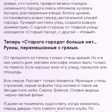
грязью, отступила, превратив весь порядок
ухоженного города в смесь обломков, кусков и
мусора, растворенных в воде. Волна цунами,
остановилась ровно перед центральной улицей
города. Лучевая система улиц, создала ровную
асимметрию. С одной стороны от главной улицы
находился «Старый город», с другой – «Новый».
Теперь «Старого города» больше нет…
Руины, перемешанные с грязью.
От прошлого остались только стены зданий. Но и в
них узнать дом, магазин или кафе, можно было только
по памяти. Если хорошо знал эту улицу, переулок или
площадь.
Все серое. Рассвет только близился. Мрачные стены
строений, серый асфальт под ногами и такое же
бесцветное небо. Серое. Грязное. Словно видишь
черно-белый фильм.
Я даже не понимала, куда я бегу, когда оказалась
перед дверью того самого элитного клуба. По