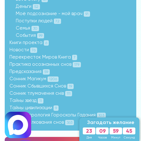
Деньги
52
Моё подсознание - мой врач
91
Поступки людей
72
Семья
30
События
99
Книги проекта
6
Новости
76
Перекресток Миров Книга
7
Практика осознанных снов
179
Предсказания
59
Сонник Магикум
1206
Сонник Сбывшихся Снов
19
Сонник тлумачення снів
111
Тайны звёзд
11
Тайны цивилизации
9
Таро Астрология Гороскопы Гадания
103
Форум толкования снов
Загадать желание
363
23
09
59
43
Дня
Часов
Минут
Секунды