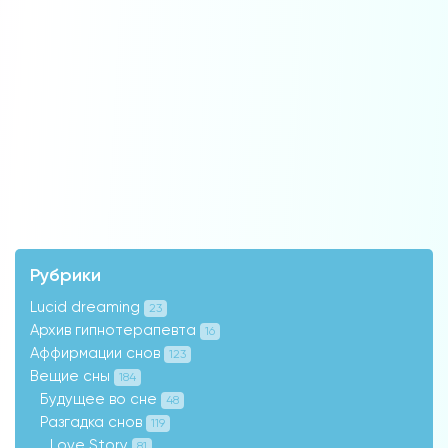
Рубрики
Lucid dreaming
23
Архив гипнотерапевта
16
Аффирмации снов
123
Вещие сны
184
Будущее во сне
48
Разгадка снов
119
Love Story
81