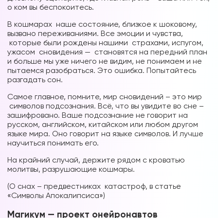
о ком вы беспокоитесь.
В кошмарах наше состояние, близкое к шоковому,
вызвано переживаниями. Все эмоции и чувства,
которые были рождены нашими страхами, испугом,
ужасом сновидения — становятся на передний план
и больше мы уже ничего не видим, не понимаем и не
пытаемся разобраться. Это ошибка. Попытайтесь
Вы можете получать информацию во
разгадать сон.
снах (проверено более 100000
участниками)
Самое главное, помните, мир сновидений – это мир
символов подсознания. Всё, что вы увидите во сне –
Мы разработали систему практик, с
зашифровано. Ваше подсознание не говорит на
помощью которой можно получать
русском, английском, китайском или любом другом
языке мира. Оно говорит на языке символов. И лучше
информацию во снах с первых дней.
научиться понимать его.
Скачайте приложение, чтобы получить
доступ:
На крайний случай, держите рядом с кроватью
молитвы, разрушающие кошмары.
Скачать
(О снах – предвестниках катастроф, в статье
«Символы Апокалипсиса»)
Наши форумы
Магикум — проект онейронавтов