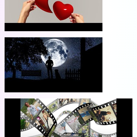
Вы можете получать информацию во
снах (проверено более 100000
участниками)
Мы разработали систему практик, с
помощью которой можно получать
информацию во снах с первых дней.
Скачайте приложение, чтобы получить
доступ:
Скачать