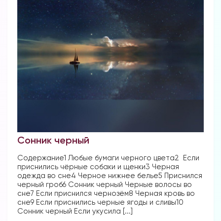
Сонник черный
Содержание1 Любые бумаги черного цвета2 Если
приснились чёрные собаки и щенки3 Черная
одежда во сне4 Черное нижнее белье5 Приснился
черный гроб6 Сонник черный Черные волосы во
сне7 Если приснился чернозём8 Черная кровь во
сне9 Если приснились черные ягоды и сливы10
Сонник черный Если укусила [...]