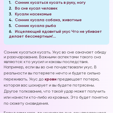
1
Сонник кусаться кусать в руку, ногу
2
Во сне кусал человек
3
Кусали насекомые
4
Сонник кусала собака, животные
5
Сонник кусала рыба
6
Исцеляющий ядовитый укус Что не убивает
делает бессмертным!…
Сонник кусаться кусать. Укус во сне означает обиду
и разочарование. Важными аспектами такого сна
являются: кто укусил и каковы последствия.
Например,
если вы во сне почувствовали укус. В
реальности вы потеряете нечто и будете сильно
переживать. Укус до
крови
предвещает потерю,
которая вас шокирует и вы будете потрясены.
Другое толкование, что такой удар может получить
или нанести кто-либо из кровных. Это будет понятно
по сюжету сновидения.
Если в сами кого-то укусили во сне, сон предвещает