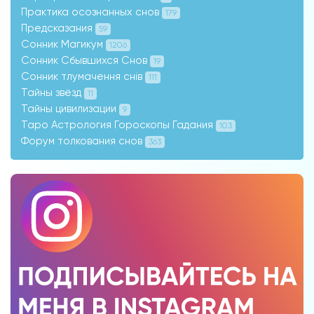
Практика осознанных снов
179
Предсказания
59
Сонник Магикум
1206
Сонник Сбывшихся Снов
19
Сонник тлумачення снів
111
Тайны звёзд
11
Тайны цивилизации
9
Таро Астрология Гороскопы Гадания
103
Форум толкования снов
363