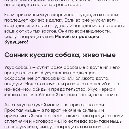
наговоры, которые вас расстроят.
Если приснился укус скорпиона — удар, за которым
последует кризис в делах. Если во сне укусил волк,
крокодил или крыса — удары и нападения со стороны
ваших открытых врагов. Они по всей видимости,
смогут навредить вам.
Меняйте проекцию
будущего!
Сонник кусала собака, животные
Укус собаки — сулит разочарование в друге или его
предательство. А укус кошки предвещает
оскорбление от любовника или близкого друга,
подруги. Может означать и разрыв отношений из-за
нанесенной обиды и предательства. Укус черной
кошки снится к большой неприятности, невезению.
А вот укус летучей мыши — к горю от потери.
Простая мышь — это враг не очень сильный и
примитивный. Более всего такие люди вредят своими
сплетнями и наговорами. Но если вас все-таки мышь
во сне укусила, смогут навредить вам каким-то