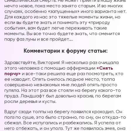
символическая смерть. Не может прийти в нашу жизнь
нечто новое, пока место занято старым. И во многих
случаях, особенно «запущенных» иного варианта нет.
Для каждого из нас это тяжелые моменты жизни, но
если вы будете знать и понимать эту «природу
события», вам будет легче переживать такие
моменты. Вы все точно будете знать, что сменится
пару фаз луны и все пройдет….
Комментарии к форуму статьи:
Здравствуйте, Виктория! Я несколько раз очищала
этого человека с помощью аффирмации
«Снять
порчу»
и все-таки решила еще раз посмотреть, кто
ее наводит. Опять снилось людное место, толпа
совершенно незнакомых мне людей опять просто
гуляла. На этот раз все стояли на берегу какого-то
пруда. Ландшафт был довольно красив, по берегам
росли деревья и кусты.
Вдруг сзади толпы на берегу появился крокодил. Он
полз по суше, это было странно, по сну, он откуда-то
сбежал. Все испугались и разбежались. Я успела от
него отбежать, и он уполз. Тут же появилась змея, она