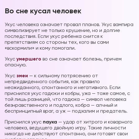
Во сне кусал человек
Укус человека означает провал планов. Укус вампира
символизирует не только крушение, но и долгие
последствия. Если укус ребенка снится к
препятствиям со стороны тех, кого вы сами
«вскормили» и кому помогали.
Укус
умершего
во сне означает болезнь, причем
опасную.
Укус
змеи
— к сильному потрясению от
непредвиденного события, как правило
неожиданного, спонтанного и негативного. Если
приснился укус гадюки и кобры, ужа — тоже самое, с
той лишь разницей, что гадюка — символ человека
безнравственного и подлого, кобра — алчный и
беспринципный враг, а уж — подхалим и предатель.
Приснился укус
паука
— удар от хитрого и коварного
человека, ведущего двойную игру. Такие личности
никогда не действуют спонтанно, они готовят свои