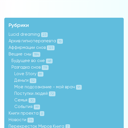
Рубрики
Lucid dreaming
23
Архив гипнотерапевта
16
Аффирмации снов
123
Вещие сны
184
Будущее во сне
48
Разгадка снов
119
Love Story
81
Деньги
52
Моё подсознание - мой врач
91
Поступки людей
72
Семья
30
События
99
Книги проекта
6
Новости
76
Перекресток Миров Книга
7