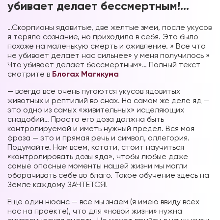
убивает делает бессмертным!…
…Скорпионы ядовитые, две желтые змеи, после укусов
я теряла сознание, но приходила в себя. Это было
похоже на маленькую смерть и оживление. » Все что
не убивает делает нас сильнее» у меня получилось »
Что убивает делает бессмертным»… Полный текст
смотрите в
Блогах Магикума
— всегда все очень пугаются укусов ядовитых
животных и рептилий во снах. На самом же деле яд —
это одно из самых «живительных» исцеляющих
снадобий… Просто его доза должна быть
контролируемой и иметь нужный предел. Вся моя
фраза — это и прямая речь и символ, аллегория.
Подумайте. Нам всем, кстати, стоит научиться
«контролировать дозы яда», чтобы любые даже
самые опасные моменты нашей жизни мы могли
оборачивать себе во благо. Такое обучение здесь на
Земле каждому ЗАЧТЕТСЯ!
Еще один нюанс — все мы знаем (я имею ввиду всех
нас на проекте), что для «новой жизни» нужна