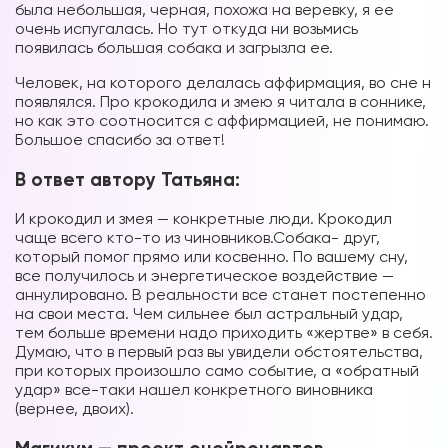
была небольшая, черная, похожа на веревку, я ее
очень испугалась. Но тут откуда ни возьмись
появилась большая собака и загрызла ее.
Человек, на которого делалась аффирмация, во сне н
появлялся. Про крокодила и змею я читала в соннике,
но как это соотносится с аффирмацией, не понимаю.
Большое спасибо за ответ!
В ответ автору Татьяна:
И крокодил и змея — конкретные люди. Крокодил
чаще всего кто-то из чиновников.Собака- друг,
который помог прямо или косвенно. По вашему сну,
все получилось и энергетическое воздействие —
аннулировано. В реальности все станет постепенно
на свои места. Чем сильнее был астральный удар,
тем больше времени надо приходить «жертве» в себя.
Думаю, что в первый раз вы увидели обстоятельства,
при которых произошло само событие, а «обратный
удар» все-таки нашел конкретного виновника
(вернее, двоих).