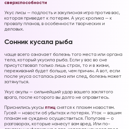
сверхспособности
Укус лисы — подлость и закулисная игра против вас,
которая приведет к потерям. А укус кролика — к
провалу планов, в особенности творческих и
деловых.
Сонник кусала рыба
чаще всего означает болезнь того места или органа
тела, который укусила рыба. Если у вас во сне
присутствовал только лишь страх, то и в жизни,
переживаний будет больше, чем причин. А вот, если
после укуса осталась рана или след, болезнь может
затянуться.
Укус акулы — сильнейший удар вашего заклятого
врага, после которого вы долго не оправитесь.
Приснились укусы
птиц
снятся к плохим новостям.
Гусей — новости об убытках и потерях. Уток — вашим
планам не суждено осуществиться. Попугаев — о
разговорах, которые нанесут вам вред. Или по-