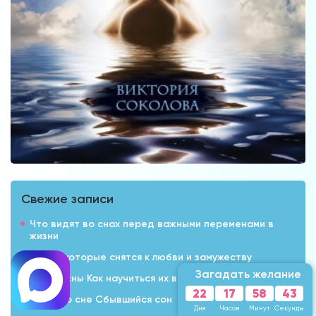
Свежие записи
Что видят во снах перед важными переменами в
жизни
5 снов которые снятся к любви и замужеству
Загадать желание
Вещие сны Как научиться их видеть
22
17
58
41
Голос во сне Сбывшийся сон
Дня
Часов
Минут
Секунда