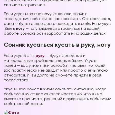
сильное потрясение.
Если укус вы во сне почувствовали, значит
последствия события на вас повлияют. Остался след,
рана — будете еще долго приходить в себя. Если укус
был в
ногу
— случившееся отразиться на вашей
работе, возможности заработать и на ваших делах.
Сонник кусаться кусать в руку, ногу
Если укус был в
руку
— будут денежные и
материальные проблемы в дальнейшем. Укус в
палец — вас унизит или оскорбит человек, который
вас практически ненавидит или просто очень плохо
относится. И вы долго не сможете придти в себя
после этого.
Укус в шею может в жизни означать ситуацию, когда
событие выбьет вас из колеи настолько, что вы не
сможете принимать решений и руководить событиями
собственной жизни.