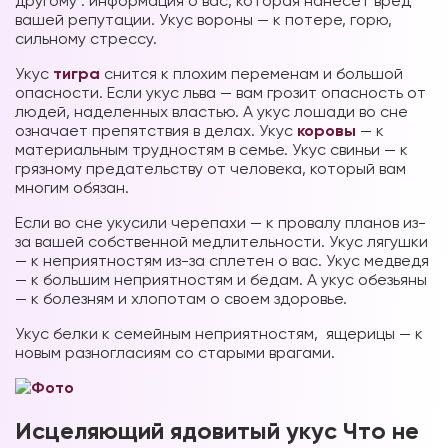
другому : информация о вас, которая нанесет вред
вашей репутации. Укус вороны — к потере, горю,
сильному стрессу.
Укус
тигра
снится к плохим переменам и большой
опасности. Если укус льва — вам грозит опасность от
людей, наделенных властью. А укус лошади во сне
означает препятствия в делах. Укус
коровы
— к
материальным трудностям в семье. Укус свиньи — к
грязному предательству от человека, который вам
многим обязан.
Если во сне укусили черепахи — к провалу планов из-
за вашей собственной медлительности. Укус лягушки
— к неприятностям из-за сплетен о вас. Укус медведя
— к большим неприятностям и бедам. А укус обезьяны
— к болезням и хлопотам о своем здоровье.
Укус белки к семейным неприятностям, ящерицы — к
новым разногласиям со старыми врагами.
Исцеляющий ядовитый укус Что не