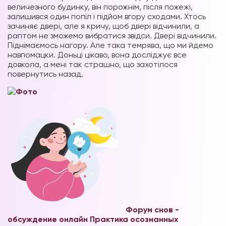
величезного будинку, він порожнім, після пожежі,
залишився один попіл і підйом вгору сходами. Хтось
зачиняє двері, але я кричу, щоб двері відчинили, а
раптом не зможемо вибратися звідси. Двері відчинили.
Піднімаємось нагору. Але така темрява, що ми йдемо
навпомацки. Доньці цікаво, вона досліджує все
довкола, а мені так страшно, що захотілося
повернутись назад.
Форум снов -
обсуждение онлайн
Практика осознанных