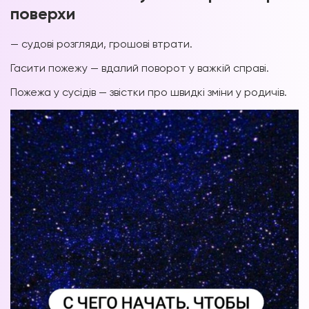
поверхи
— судові розгляди, грошові втрати.
Гасити пожежу — вдалий поворот у важкій справі.
Пожежа у сусідів — звістки про швидкі зміни у родичів.