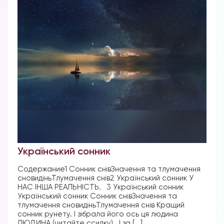
Український сонник
Содержание1 Сонник снівЗначення та тлумачення
сновидіньТлумачення снів2 Український сонник У
НАС ІНША РЕАЛЬНІСТЬ.⠀3 Український сонник
Український сонник Сонник снівЗначення та
тлумачення сновидіньТлумачення снів Кращий
сонник рунету. І зібрала його ось ця людина
ЛЮДИНА (читайте ссилку). І за [...]