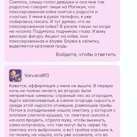
Снилось, слышу голос девушки и она мне так
радостно говорит: пиши на Магикум, что
плиссерованная юбка снится к радости и
счастью. У меня в руках телефон, я уже
собираюсь писать. И тут думаю, что за
плиссерованная юбка? В реале такую ни когда
не носила. Подумала, поднимаю глаза. И вижу
женскую фигуру. Акцент на юбке, она
плиссерованная и блузке. Блузка в облипку,
выделяется красивая грудь.
Войдите, чтобы ответить
Varvara893
Кажется, аффирмация у меня не вышла. В первую
ночь не помню ничего, во вторую были
неприятные символы: странный лес за огородом,
будто заплесневелый, в самом огороде сырость и
среди этой сырости сгнившие, размокшие грибы.
Потом в холодильнике нашла сметану, у которой с
хлопком слетела крышка, т.к. сметана скисла и
начала бродить, отдала мужу, чтобы выкинуть,
сама испугалась, что там могут быть черви. Ну
сметану хоть выбросили, а вот грибов хороших я,
по-моему, не нашла, хоть уже осознала, что во