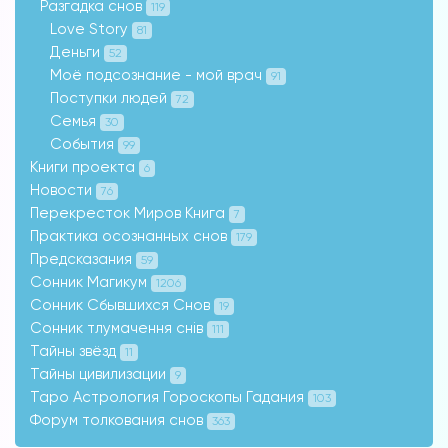
Разгадка снов
119
Love Story
81
Деньги
52
Моё подсознание - мой врач
91
Поступки людей
72
Семья
30
События
99
Книги проекта
6
Новости
76
Перекресток Миров Книга
7
Практика осознанных снов
179
Предсказания
59
Сонник Магикум
1206
Сонник Сбывшихся Снов
19
Сонник тлумачення снів
111
Тайны звёзд
11
Тайны цивилизации
9
Таро Астрология Гороскопы Гадания
103
Форум толкования снов
363