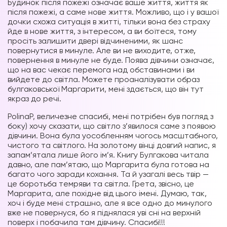
Будинок після пожежі означає ваше життя, життя як
після пожежі, а саме нове життя. Можливо, що і у вашої
дочки схожа ситуація в житті, тільки вона без страху
йде в нове життя, з інтересом, а ви боїтеся, тому
просіть залишити двері відчиненими, як шанс
повернутися в минуле. Але ви не виходите, отже,
повернення в минуле не буде. Поява дівчини означає,
що на вас чекає перемога над обставинами і ви
вийдете до світла. Можете проаналізувати образ
булгаковської Маргарити, мені здається, що він тут
якраз до речі.
РоlinaP, величезне спасибі, мені потрібен був погляд з
боку) хочу сказати, що світло з’явилося саме з появою
дівчини. Вона була уособленням чогось масштабного,
чистого та світлого. На золотому вінці довгий напис, я
запам’ятала лише його ім’я. Книгу Булгакова читала
давно, але пам’ятаю, що Маргарита була готова на
багато чого заради кохання. Та й узагалі весь твір —
це боротьба темряви та світла. Грета, звісно, ​​це
Маргарита, але похідне від цього імені. Думаю, так,
хоч і буде мені страшно, але я все одно до минулого
вже не повернуся, бо я піднялася уві сні на верхній
поверх і побачила там дівчину. Спасибі!!!