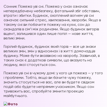
Сонник Пожежа уві сні.
Пожежа у снах означає
непередбачену небезпеку, фатальний збіг обставин,
втрати і збитки. Будинок, охоплений вогнем уві сні
означає сильний стрес, хвилювання, хвороби. Якщо в
такому сні ви побачите пожежу на кухні, сон до
скандалів в сім’ї між родичами. Якщо будинок вигорів
вщент, залишився один лише попіл — нове життя,
великі зміни.
Горілий будинок, будинок який горів — все це знаки
великих змін, змін у відносинах і в житті домочадців
будинку. Може бути вказівкою на хворобу. Зазвичай, в
таких снах є додаткові символи, що вказують на
людину, якої стосується сон.
Пожежа уві сні в чужому домі: у кого ця пожежа — у того
і проблеми. Тобто, якщо ви бачите чужу пожежу,
значить стосується не вас, але ви будете свідком
подій або будете непрямим учасником. Якщо сон
тривожить вас, спробуйте змінити проекцію
майбутнього.