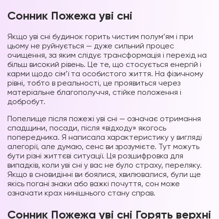
Сонник Пожежа уві сні
Якщо уві сні будинок горить чистим полум’ям і при
цьому не руйнується — дуже сильний процес
очищення, за яким слідує трансформація і перехід на
більш високий рівень. Це те, що стосується енергій і
карми щодо сім’ї та особистого життя. На фізичному
рівні, тобто в реальності, це проявиться через
матеріальне благополуччя, стійке положення і
добробут.
Попелище після пожежі уві сні — означає отримання
спадщини, посади, після «відходу» якогось
попередника. Я написала характеристику у вигляді
алегорії, але думаю, сенс ви зрозумієте. Тут можуть
бути різні життєві ситуації. Ця розшифровка для
випадків, коли уві сні у вас не було страху, переляку.
Якщо в сновидінні ви боялися, хвилювалися, були ще
якісь погані знаки або важкі почуття, сон може
означати крах нинішнього стану справ.
Сонник Пожежа уві сні Горять верхні