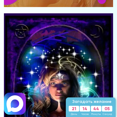
Загадать желание
21
14
44
02
День
Часов
Минуты
Секунды