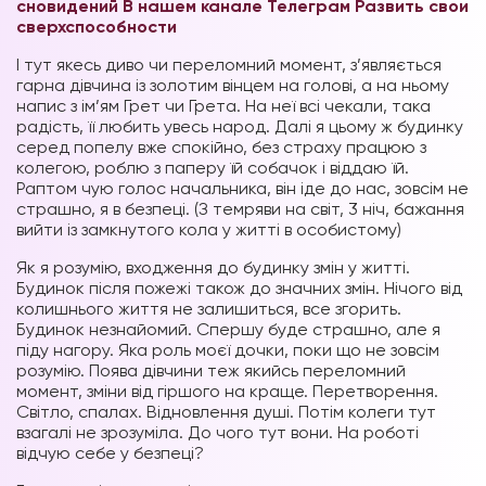
сновидений В нашем канале Телеграм
Развить свои
сверхспособности
І тут якесь диво чи переломний момент, з’являється
гарна дівчина із золотим вінцем на голові, а на ньому
напис з ім’ям Грет чи Грета. На неї всі чекали, така
радість, її любить увесь народ. Далі я цьому ж будинку
серед попелу вже спокійно, без страху працюю з
колегою, роблю з паперу їй собачок і віддаю їй.
Раптом чую голос начальника, він іде до нас, зовсім не
страшно, я в безпеці. (З темряви на світ, 3 ніч, бажання
вийти із замкнутого кола у житті в особистому)
Як я розумію, входження до будинку змін у житті.
Будинок після пожежі також до значних змін. Нічого від
колишнього життя не залишиться, все згорить.
Будинок незнайомий. Спершу буде страшно, але я
піду нагору. Яка роль моєї дочки, поки що не зовсім
розумію. Поява дівчини теж якийсь переломний
момент, зміни від гіршого на краще. Перетворення.
Світло, спалах. Відновлення душі. Потім колеги тут
взагалі не зрозуміла. До чого тут вони. На роботі
відчую себе у безпеці?