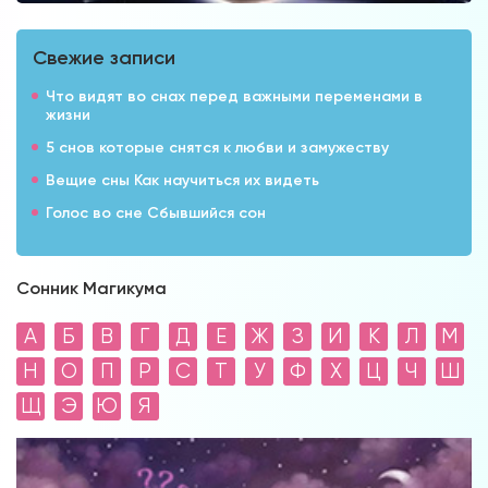
Свежие записи
Что видят во снах перед важными переменами в
жизни
5 снов которые снятся к любви и замужеству
Вещие сны Как научиться их видеть
Голос во сне Сбывшийся сон
Сонник Магикума
А
Б
В
Г
Д
Е
Ж
З
И
К
Л
М
Н
О
П
Р
С
Т
У
Ф
Х
Ц
Ч
Ш
Щ
Э
Ю
Я