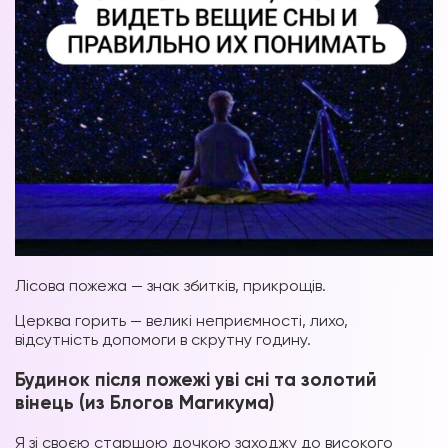
Лісова пожежа — знак збитків, прикрощів.
Церква горить — великі неприємності, лихо,
відсутність допомоги в скрутну годину.
Будинок після пожежі уві сні та золотий
вінець (из Блогов Магикума)
Я зі своєю старшою дочкою заходжу до високого