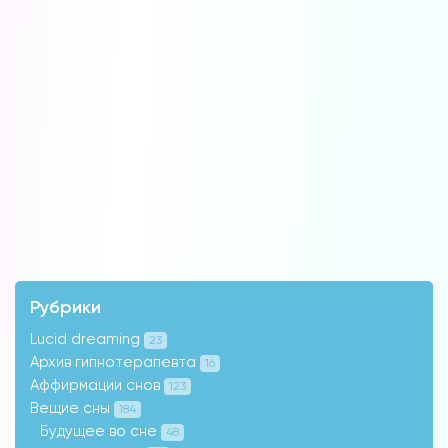
Рубрики
Lucid dreaming
23
Архив гипнотерапевта
16
Аффирмации снов
123
Вещие сны
184
Будущее во сне
48