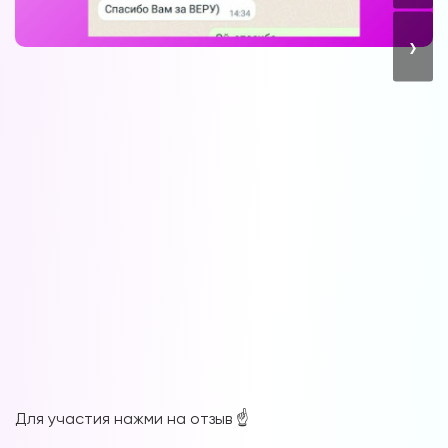
›
Для участия нажми на отзыв ☝️