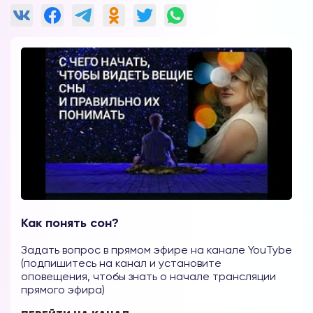
Вы можете получать информацию во
снах (проверено более 100000
участниками)
Мы разработали систему практик, с
помощью которой можно получать
информацию во снах с первых дней.
Скачайте приложение, чтобы получить
Как понять сон?
доступ:
Задать вопрос в прямом эфире на канале YouTybe
(подпишитесь на канал и установите
Скачать
оповещения, чтобы знать о начале трансляции
прямого эфира)
Наши форумы