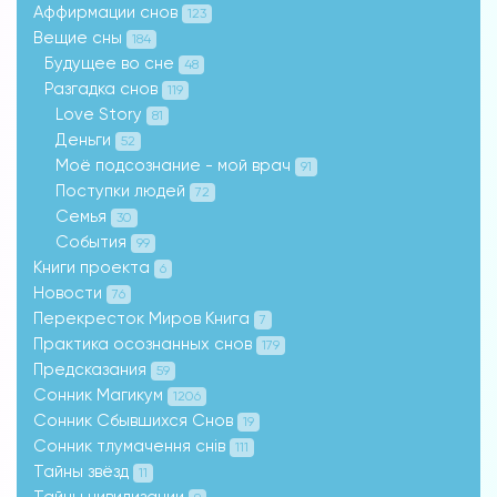
Аффирмации снов
123
Вещие сны
184
Будущее во сне
48
Разгадка снов
119
Love Story
81
Деньги
52
Моё подсознание - мой врач
91
Поступки людей
72
Семья
30
События
99
Книги проекта
6
Новости
76
Перекресток Миров Книга
7
Практика осознанных снов
179
Предсказания
59
Сонник Магикум
1206
Сонник Сбывшихся Снов
19
Сонник тлумачення снів
111
Тайны звёзд
11