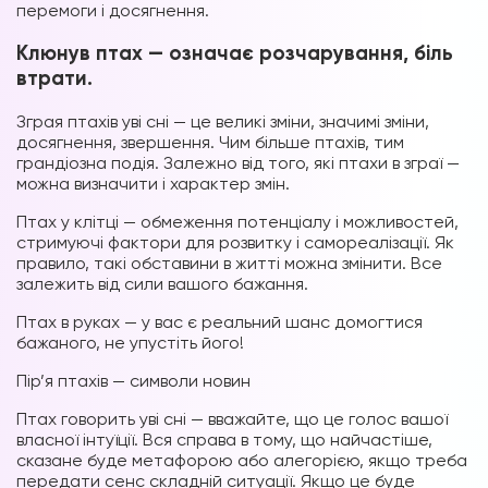
перемоги і досягнення.
Клюнув птах — означає розчарування, біль
втрати.
Зграя птахів уві сні — це великі зміни, значимі зміни,
досягнення, звершення. Чим більше птахів, тим
грандіозна подія. Залежно від того, які птахи в зграї —
можна визначити і характер змін.
Птах у клітці — обмеження потенціалу і можливостей,
стримуючі фактори для розвитку і самореалізації. Як
правило, такі обставини в житті можна змінити. Все
залежить від сили вашого бажання.
Птах в руках — у вас є реальний шанс домогтися
бажаного, не упустіть його!
Пір’я птахів — символи новин
Птах говорить уві сні — вважайте, що це голос вашої
власної інтуїції. Вся справа в тому, що найчастіше,
сказане буде метафорою або алегорією, якщо треба
передати сенс складній ситуації. Якщо це буде