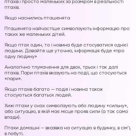
птахів і просто маленьких за розміром в реальності
птахів.
Якщо наснились пташенята
Пташенята найчастіше символізують інформацію про
таких же маленьких дітей.
Якщо птах один, то і новина буде стосуватися однієї
людини. Давайте ще уточню, інформація буде «про
одну людину»
Аналогічно тлумачення для двох, трьох і так далі
птахів. Пари птахів вказують на події, що стосуються
«пари».
Якщо птахів багато — подія і новина також
стосуються багатьох людей.
Хижі птахи у снах символізують або людину «сильну»,
або ситуацію, в якій має місце прояв сили (а так само
влади).
Птахи домашні — вказівка на ситуацію в будинку, в сім’ї,
в побуті.