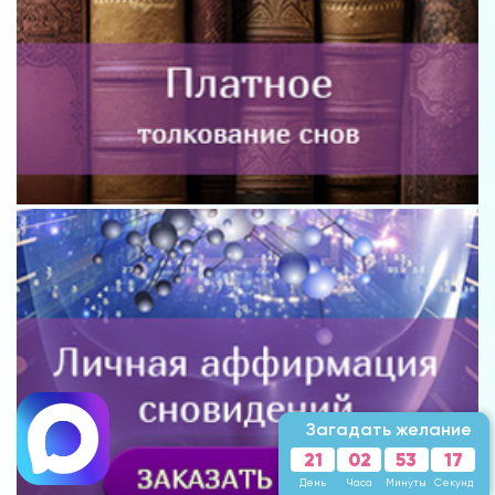
Загадать желание
21
02
53
15
День
Часа
Минуты
Секунд