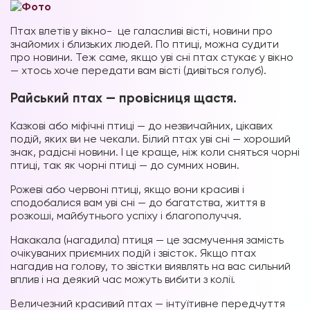
Птах влетів у вікно-
це галасливі вісті, новини про
знайомих і близьких людей. По птиці, можна судити
про новини. Теж саме, якщо уві сні птах стукає у вікно
— хтось хоче передати вам вісті (дивіться голуб).
Райський птах — провісниця щастя.
Казкові або міфічні птиці — до незвичайних, цікавих
подій, яких ви не чекали. Білий птах уві сні — хороший
знак, радісні новини. І це краще, ніж коли сняться чорні
птиці, так як чорні птиці — до сумних новин.
Рожеві або червоні птиці, якщо вони красиві і
сподобалися вам уві сні — до багатства, життя в
розкоші, майбутнього успіху і благополуччя.
Накакала (нагадила) птиця — це засмучення замість
очікуваних приємних подій і звісток. Якщо птах
нагадив на голову, то звістки виявлять на вас сильний
вплив і на деякий час можуть вибити з колії.
Величезний красивий птах — інтуїтивне передчуття