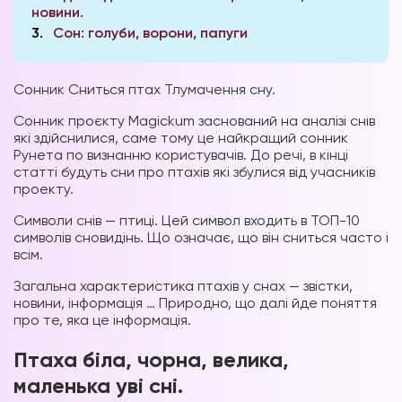
новини.
3
Сон: голуби, ворони, папуги
Сонник Сниться птах Тлумачення сну.
Сонник проєкту Magickum заснований на аналізі снів
які здійснилися, саме тому це найкращий сонник
Рунета по визнанню користувачів. До речі, в кінці
статті будуть сни про птахів які збулися від учасників
проекту.
Символи снів — птиці. Цей символ входить в ТОП-10
символів сновидінь. Що означає, що він сниться часто і
всім.
Загальна характеристика птахів у снах — звістки,
новини, інформація … Природно, що далі йде поняття
про те, яка це інформація.
Птаха біла, чорна, велика,
маленька уві сні.