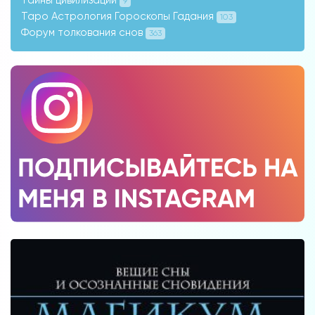
Тайны цивилизации
9
Таро Астрология Гороскопы Гадания
103
Форум толкования снов
363