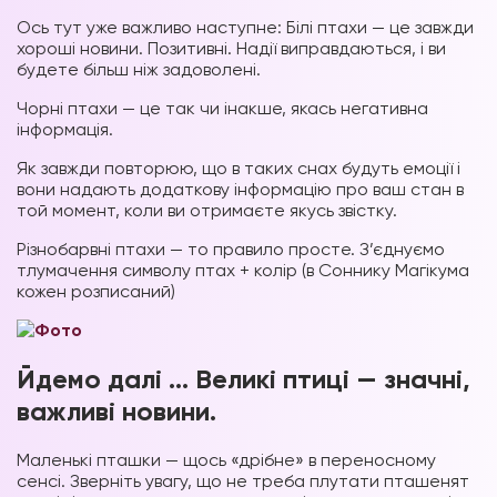
Ось тут уже важливо наступне: Білі птахи — це завжди
хороші новини. Позитивні. Надії виправдаються, і ви
будете більш ніж задоволені.
Чорні птахи — це так чи інакше, якась негативна
інформація.
Як завжди повторюю, що в таких снах будуть емоції і
вони надають додаткову інформацію про ваш стан в
той момент, коли ви отримаєте якусь звістку.
Різнобарвні птахи — то правило просте. З’єднуємо
тлумачення символу птах + колір (в Соннику Магікума
кожен розписаний)
Йдемо далі … Великі птиці — значні,
важливі новини.
Маленькі пташки — щось «дрібне» в переносному
сенсі. Зверніть увагу, що не треба плутати пташенят