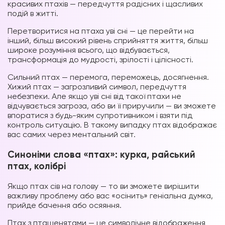
красивих птахів — передчуття радісних і щасливих
подій в житті.
Перетворитися на птаха уві сні — це перейти на
інший, більш високий рівень сприйняття життя, більш
широке розуміння всього, що відбувається,
трансформація до мудрості, зрілості і цілісності.
Сильний птах — перемога, переможець, досягнення.
Хижий птах — загрозливий символ, передчуття
небезпеки. Але якщо уві сні від такої птахи не
відчувається загроза, або ви її приручили — ви зможете
впоратися з будь-яким супротивником і взяти під
контроль ситуацію. В такому випадку птах відображає
вас самих через ментальний світ.
Синоніми слова «птах»: курка, райський
птах, колібрі
Якщо птах сів на голову — то ви зможете вирішити
важливу проблему або вас «осінить» геніальна думка,
прийде бачення або осяяння.
Птах з пташенятами — це символічне відображення