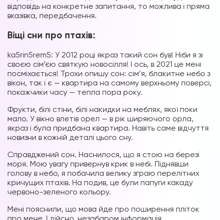
відповідь на конкретне запитання, то можлива і пряма
вказівка, передбачення.
Віщі сни про птахів:
ka5rin5rem5: У 2012 році якраз такий сон був! Ніби я зі
своєю сім’єю святкую новосілля! І ось, в 2021 це мені
посміхається! Трохи опишу сон: сім’я, блакитне небо з
вікон, так і є — квартира на самому верхньому поверсі,
покажчики часу — тепла пора року.
Фрукти, білі стіни, білі накидки на меблях, якої поки
мало. У вікно влетів орел — в рік ширяючого орла,
якраз і була придбана квартира. Навіть саме відчуття
новизни в кожній деталі цього сну.
Справджений сон. Наснилося, що я стою на березі
моря. Мою увагу привернув крик в небі. Піднявши
голову в небо, я побачила велику зграю перелітних
кричущих птахів. На подив, це були папуги какаду
червоно-зеленого кольору.
Мені пояснили, що мова йде про поширення пліток
про мене. І дійсно, незабаром інформація