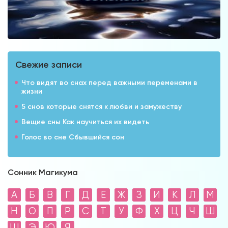
Свежие записи
Что видят во снах перед важными переменами в
жизни
5 снов которые снятся к любви и замужеству
Вещие сны Как научиться их видеть
Голос во сне Сбывшийся сон
Сонник Магикума
А
Б
В
Г
Д
Е
Ж
З
И
К
Л
М
Н
О
П
Р
С
Т
У
Ф
Х
Ц
Ч
Ш
Щ
Э
Ю
Я