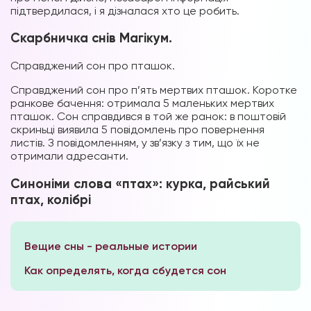
підтвердилася, і я дізналася хто це робить.
Скарбничка снів Магікум.
Справджений сон про пташок.
Справджений сон про п’ять мертвих пташок. Коротке
ранкове бачення: отримала 5 маленьких мертвих
пташок. Сон справдився в той же ранок: в поштовій
скриньці виявила 5 повідомлень про повернення
листів. З повідомленням, у зв’язку з тим, що їх не
отримали адресанти.
Синоніми слова «птах»: курка, райський
птах, колібрі
Вещие сны - реальные истории
Как определять, когда сбудется сон