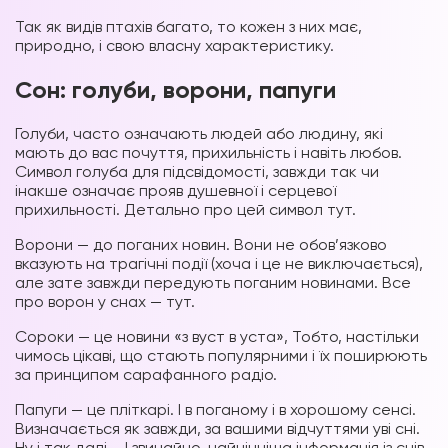
Так як видів птахів багато, то кожен з них має,
природно, і свою власну характеристику.
Сон: голуби, ворони, папуги
Голуби, часто означають людей або людину, які
мають до вас почуття, прихильність і навіть любов.
Символ голуба для підсвідомості, завжди так чи
інакше означає прояв душевної і серцевої
прихильності. Детально про цей символ тут.
Ворони — до поганих новин. Вони не обов’язково
вказують на трагічні події (хоча і це не виключається),
але зате завжди передують поганим новинами. Все
про ворон у снах — тут.
Сороки — це новини «з вуст в уста», Тобто, настільки
чимось цікаві, що стають популярними і їх поширюють
за принципом сарафанного радіо.
Папуги — це пліткарі. І в поганому і в хорошому сенсі.
Визначається як завжди, за вашими відчуттями уві сні.
Ну і так далі … І звичайно, найцінніша інформація із снів