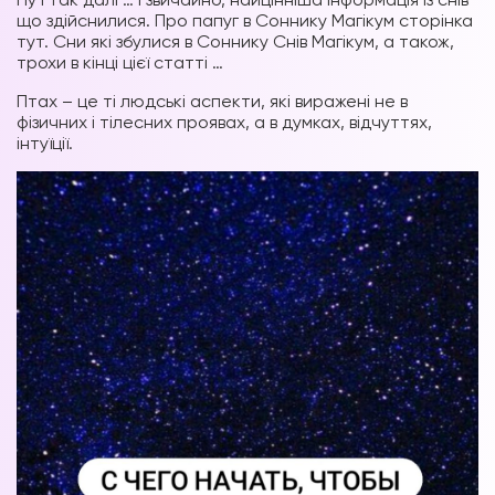
що здійснилися. Про папуг в Соннику Магікум сторінка
тут. Сни які збулися в Соннику Снів Магікум, а також,
трохи в кінці цієї статті …
Птах – це ті людські аспекти, які виражені не в
фізичних і тілесних проявах, а в думках, відчуттях,
інтуїції.