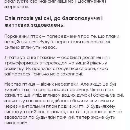
реалізуєте свої найсміливіші мрії. Досягнення і
звершення.
Спів птахів уві сні, до благополуччя і
життєвих задоволень.
Поранений птах — попередження про те, що плани
не здійсняться і будуть перешкоди в справах, які
сильно вплинуть на вас.
Літати уві сні з птахами — особисті досягнення і
трансформація з переходом на вищий рівень у
розвитку. Як правило, стосується справи, якою
займаєтеся і сильно нею захоплені.
Мертва птиця — вісник небезпеки. Але якщо це був
хижий птах, то сон означає перемогу. Якщо птах
ожив, та ще й під впливом ваших думок і бажань уві сні,
значить у вас хороші здібності бачити сни і міняти
через ментальний план події в житті. У будь-якому
випадку такий сон означає, що те, що раніше вам не
вдавалося по будь-якій причині, тепер зможе бути
виконаним!