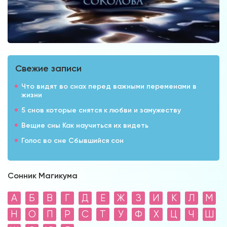
Свежие записи
Что видят во снах перед важными переменами в
жизни
5 снов которые снятся к любви и замужеству
Вещие сны Как научиться их видеть
Голос во сне Сбывшийся сон
Сонник Магикума
А
Б
В
Г
Д
Е
Ж
З
И
К
Л
М
Н
О
П
Р
С
Т
У
Ф
Х
Ц
Ч
Ш