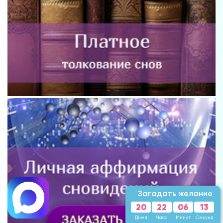
Загадать желание
20
22
06
11
Дней
Часа
Минут
Секунд