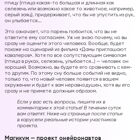
птицу (птица какая-то большая и длинная как
селезень или возможно какое то животное, например,
серый заяц), придерживает, что бы не упустить из рук,
он улыбается….
Это означает, что парень побоится, что вы не
ответите ему согласием. Уж не знаю почему, но вы
сразу не оцените этого человека. Вообще, будет
похоже на сценарий из фильма «Дамы приглашают
кавалеров». Хотя по все сопутствующим символам
(птица в руках, селезень, улыбается…) — человек он
хороший. Возможно, вы будете его сравнивать с кем-
то другим. По этому сну больше событий не видно,
только то, что новый человек появится в вашем
окружении и будет к вам неравнодушен, хотя вы его
сразу и не примете должным образом.
Если у вас есть вопросы, пишите их в
комментарии к этой статье! В течении суток
вам ответят. Ниже на странице после статьи
в карусели реальные истории участников
проекта.
Магикум — проект онейронавтов