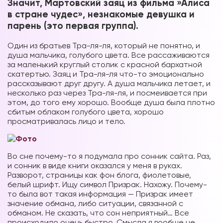
Значит, Мартовский заяц из фильма »Алиса
в стране чудес», незнакомые девушка и
парень (это первая группа).
Один из братьев Тра-ля-ля, который не понятно, и
душа мальчика, голубого цвета. Все рассаживаются
за маленький круглый столик с красной бархатной
скатертью. Заяц и Тра-ля-ля что-то эмоционально
рассказывают друг другу. А душа мальчика летает, и
несколько раз через Тра-ля-ля, и посмеивается при
этом, до того ему хорошо. Вообще душа была плотно
сбитым облаком голубого цвета, хорошо
просматривалась лицо и тело.
Во сне почему-то я подумала про сонник сайта. Раз,
и сонник в виде книги оказался у меня в руках.
Разворот, страницы как фон блога, фиолетовые,
белый шрифт. Ищу символ Призрак. Нахожу. Почему-
то была вот такая информация — Призрак имеет
значение обмана, либо ситуации, связанной с
обманом. Не сказать, что сон неприятный… Все
происходило очень быстро. Смысла я вообще не