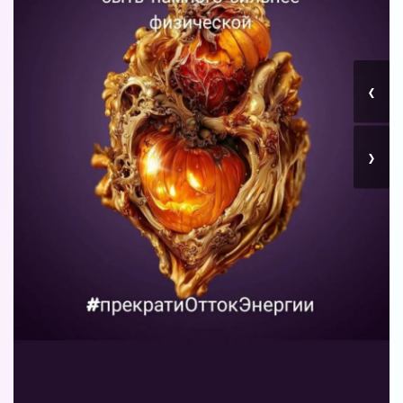
‹
Вы можете получать информацию во
›
снах (проверено более 100000
участниками)
Мы разработали систему практик, с
помощью которой можно получать
информацию во снах с первых дней.
Скачайте приложение, чтобы получить
доступ:
Скачать
Наши форумы