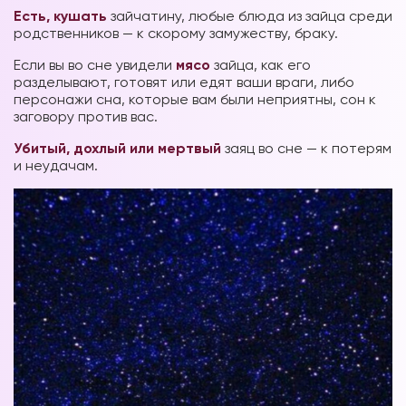
Есть, кушать
зайчатину, любые блюда из зайца среди
родственников — к скорому замужеству, браку.
Если вы во сне увидели
мясо
зайца, как его
разделывают, готовят или едят ваши враги, либо
персонажи сна, которые вам были неприятны, сон к
заговору против вас.
Убитый, дохлый или мертвый
заяц во сне — к потерям
и неудачам.