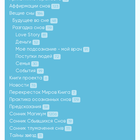
Аффирмации снов
123
Вещие сны
184
Будущее во сне
48
Разгадка снов
119
Love Story
81
Деньги
52
Моё подсознание - мой врач
91
Поступки людей
72
Семья
30
События
99
Книги проекта
6
Новости
76
Перекресток Миров Книга
7
Практика осознанных снов
179
Предсказания
59
Сонник Магикум
1206
Сонник Сбывшихся Снов
19
Сонник тлумачення снів
111
Тайны звёзд
11