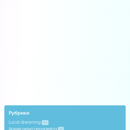
Рубрики
Lucid dreaming
23
Архив гипнотерапевта
16