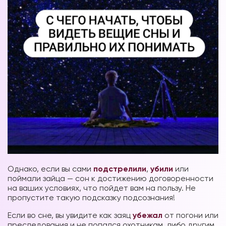
Однако, если вы сами
подстрелили
,
убили
или
поймали зайца — сон к достижению договоренности
на ваших условиях, что пойдет вам на пользу. Не
пропустите такую подсказку подсознания!
Если во сне, вы увидите как заяц
убежал
от погони или
преследования и не попался охотникам, либо другим