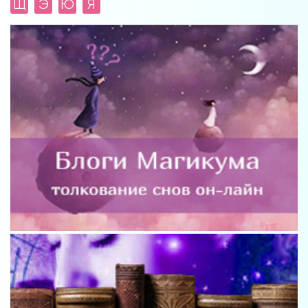
Щ
Э
Ю
Я