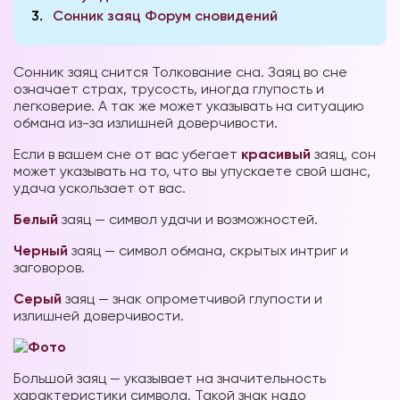
3
Сонник заяц Форум сновидений
Сонник заяц снится Толкование сна. Заяц во сне
означает страх, трусость, иногда глупость и
легковерие. А так же может указывать на ситуацию
обмана из-за излишней доверчивости.
Если в вашем сне от вас убегает
красивый
заяц, сон
может указывать на то, что вы упускаете свой шанс,
удача ускользает от вас.
Белый
заяц — символ удачи и возможностей.
Черный
заяц — символ обмана, скрытых интриг и
заговоров.
Серый
заяц — знак опрометчивой глупости и
излишней доверчивости.
Большой заяц — указывает на значительность
характеристики символа. Такой знак надо