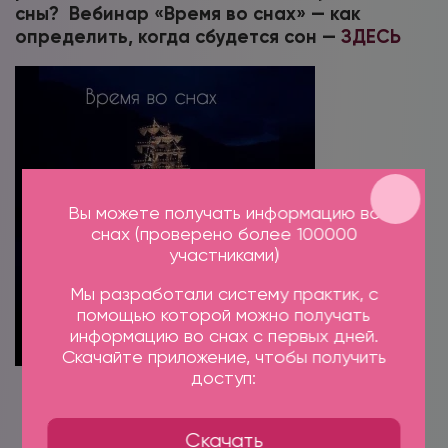
сны? Вебинар «Время во снах» — как
определить, когда сбудется сон —
ЗДЕСЬ
Вы можете получать информацию во
снах (проверено более 100000
участниками)
Мы разработали систему практик, с
помощью которой можно получать
информацию во снах с первых дней.
Скачайте приложение, чтобы получить
доступ:
ПРИЛОЖЕНИЕ ДНЕВНИК СНОВ
ФОРУМ СНОВ — БЛОГИ МАГИКУМА
СОННИК МАГИКУМА
Скачать