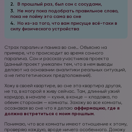
2
В прошлый раз, был сон с сосудами,
3
Не могу пока подобрать правильное слово,
пока не пойму это сама во сне
4
Но из-за того, что вам присуще всё-таки в
силу физического устройства
Страх паралич и паника во сне… Объясню на
примере, что происходит во время сонного
паралича. Сон и рассказ участников проекта
(данный проект уникален тем, что в нем выводы
делают на основании аналитики реальных ситуаций,
а не гипотетических предположений).
Хожу в своей квартире, во сне эта квартира другая,
не та, в которой я живу сейчас. Там, длинный узкий
коридор, в начале — кухня, в конце — кладовка, по
обеим сторонам — комнаты. Захожу во все комнаты,
осознавая во сне что я делаю
аффирмацию, где я
должна встретиться с моим прошлым
.
Понимаю, что все комнаты имеют отношение к этому,
проверяю каждую, вроде ничего особенного. Дохожу