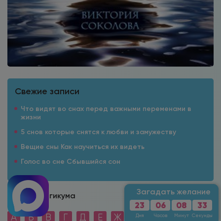
Свежие записи
Что видят во снах перед важными переменами в
жизни
5 снов которые снятся к любви и замужеству
Вещие сны Как научиться их видеть
Голос во сне Сбывшийся сон
Загадать желание
Сонник Магикума
23
06
08
31
А
Б
В
Г
Д
Е
Ж
З
И
К
Л
М
Дня
Часов
Минут
Секунда