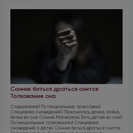
Сонник биться драться снится
Толкование сна
Содержание1 Потенциальные трактовки2
Специфика сновидений3 Приснилась драка, бойня,
битва во сне Сонник Магикума4 Бить детей во сне5
Потенциальные толкования:6 Специфика
сновидений о детях Сонник биться драться снится