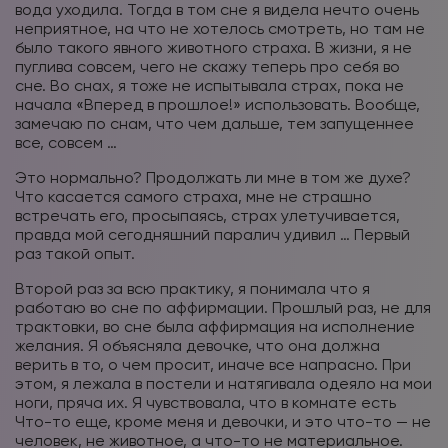
вода уходила. Тогда в том сне я видела нечто очень
неприятное, на что не хотелось смотреть, но там не
было такого явного животного страха. В жизни, я не
пуглива совсем, чего не скажу теперь про себя во
сне. Во снах, я тоже не испытывала страх, пока не
начала «Вперед в прошлое!» использовать. Вообще,
замечаю по снам, что чем дальше, тем запущеннее
все, совсем …
Это нормально? Продолжать ли мне в том же духе?
Что касается самого страха, мне не страшно
встречать его, просыпаясь, страх улетучивается,
правда мой сегодняшний паралич удивил … Первый
раз такой опыт.
Второй раз за всю практику, я понимала что я
работаю во сне по аффирмации. Прошлый раз, не для
трактовки, во сне была аффирмация на исполнение
желания. Я объясняла девочке, что она должна
верить в то, о чем просит, иначе все напрасно. При
этом, я лежала в постели и натягивала одеяло на мои
ноги, пряча их. Я чувствовала, что в комнате есть
Что-то еще, кроме меня и девочки, и это что-то — не
человек, не животное, а что-то не материальное.