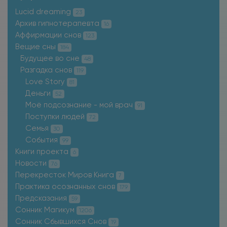
Lucid dreaming
23
Архив гипнотерапевта
16
Аффирмации снов
123
Вещие сны
184
Будущее во сне
48
Разгадка снов
119
Love Story
81
Деньги
52
Моё подсознание - мой врач
91
Поступки людей
72
Семья
30
События
99
Книги проекта
6
Новости
76
Перекресток Миров Книга
7
Практика осознанных снов
179
Предсказания
59
Сонник Магикум
1206
Сонник Сбывшихся Снов
19