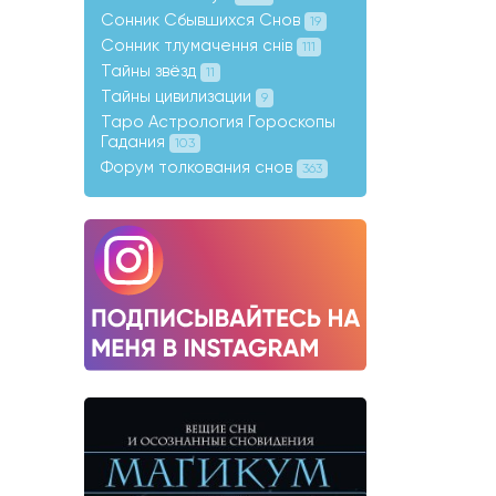
Сонник Сбывшихся Снов
19
Сонник тлумачення снів
111
Тайны звёзд
11
Тайны цивилизации
9
Таро Астрология Гороскопы
Гадания
103
Форум толкования снов
363