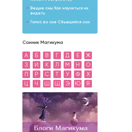
Вещие сны Как научиться их
видеть
Голос во сне Сбывшийся сон
Сонник Магикума
А
Б
В
Г
Д
Е
Ж
З
И
К
Л
М
Н
О
П
Р
С
Т
У
Ф
Х
Ц
Ч
Ш
Щ
Э
Ю
Я