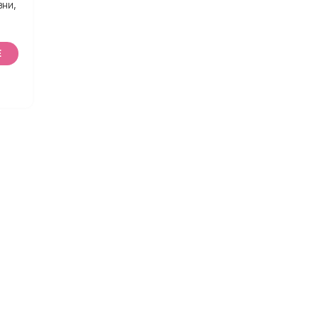
ни,
Е