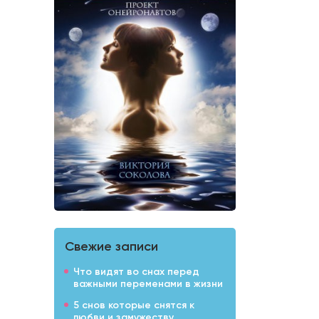
Свежие записи
Что видят во снах перед
важными переменами в жизни
5 снов которые снятся к
любви и замужеству