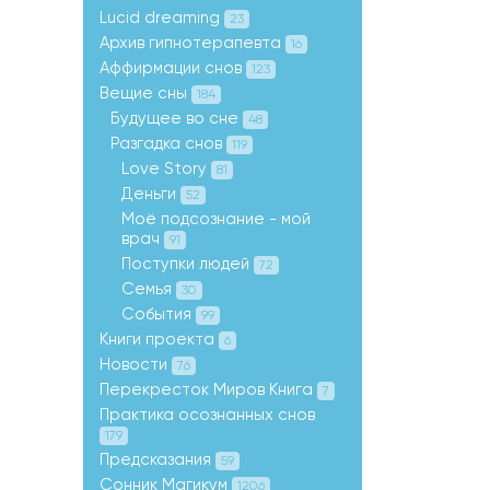
Lucid dreaming
23
Архив гипнотерапевта
16
Аффирмации снов
123
Вещие сны
184
Будущее во сне
48
Разгадка снов
119
Love Story
81
Деньги
52
Моё подсознание - мой
врач
91
Поступки людей
72
Семья
30
События
99
Книги проекта
6
Новости
76
Перекресток Миров Книга
7
Практика осознанных снов
179
Предсказания
59
Сонник Магикум
1206