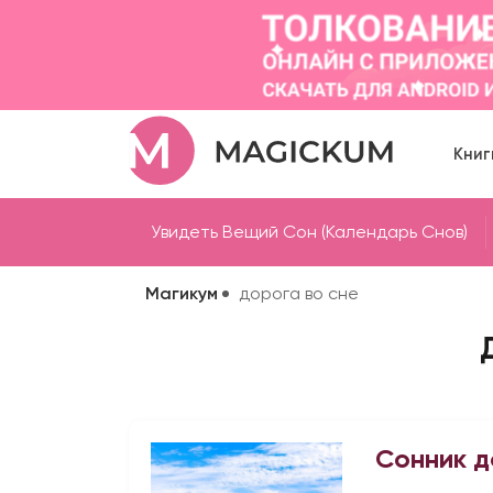
Книг
Увидеть Вещий Сон (Календарь Снов)
Магикум
дорога во сне
Сонник д