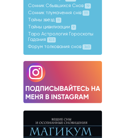
Сонник Сбывшихся Снов
19
Сонник тлумачення снів
111
Тайны звёзд
11
Тайны цивилизации
9
Таро Астрология Гороскопы
Гадания
103
Форум толкования снов
363