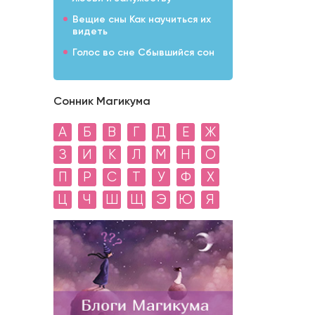
Вещие сны Как научиться их
видеть
Голос во сне Сбывшийся сон
Сонник Магикума
А
Б
В
Г
Д
Е
Ж
З
И
К
Л
М
Н
О
П
Р
С
Т
У
Ф
Х
Ц
Ч
Ш
Щ
Э
Ю
Я