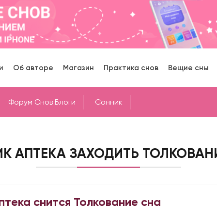
и
Об авторе
Магазин
Практика снов
Вещие сны
Форум Снов Блоги
Cонник
К АПТЕКА ЗАХОДИТЬ ТОЛКОВАН
птека снится Толкование сна