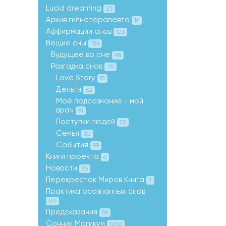
Lucid dreaming
23
Архив гипнотерапевта
16
Аффирмации снов
123
Вещие сны
184
Будущее во сне
48
Разгадка снов
119
Love Story
81
Деньги
52
Моё подсознание - мой
врач
91
Поступки людей
72
Семья
30
События
99
Книги проекта
6
Новости
76
Перекресток Миров Книга
7
Практика осознанных снов
179
Предсказания
59
Сонник Магикум
1206