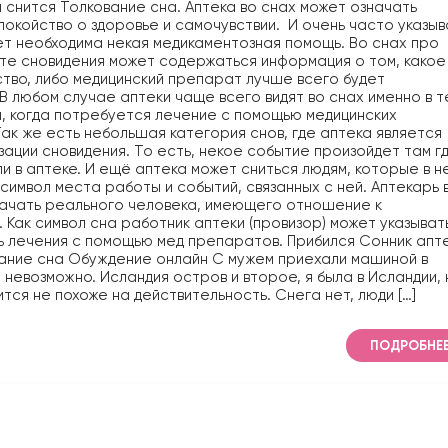
 снится Толкование сна. Аптека во снах может означать
окойство о здоровье и самочувствии. И очень часто указы
дет необходима некая медикаментозная помощь. Во снах про
те сновидения может содержаться информация о том, какое
тво, либо медицинский препарат лучше всего будет
 В любом случае аптеки чаще всего видят во снах именно в т
, когда потребуется лечение с помощью медицинских
ак же есть небольшая категория снов, где аптека является
ации сновидения. То есть, некое событие произойдет там г
ли в аптеке. И ещё аптека может сниться людям, которые в н
символ места работы и событий, связанных с ней. Аптекарь 
начать реального человека, имеющего отношение к
 Как символ сна работник аптеки (провизор) может указыват
 лечения с помощью мед препаратов. Прибился Сонник апт
ание сна Обуждение онлайн С мужем приехали машиной в
 невозможно. Исландия остров и второе, я была в Исландии, 
ится не похоже на действительность. Снега нет, люди […]
ПОДРОБНЕ