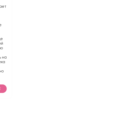
вает
е
де
ей
во
ь на
ека
но
Е