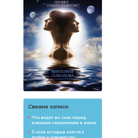
Свежие записи
Что видят во снах перед
важными переменами в жизни
5 снов которые снятся к
любви и замужеству