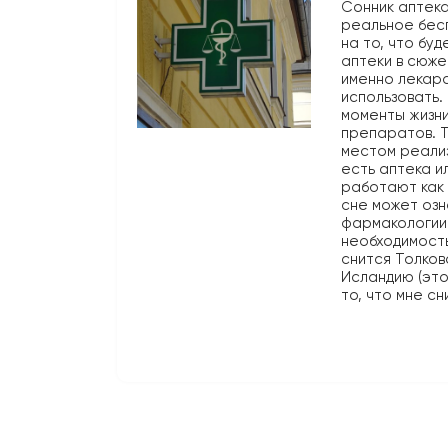
Сонник аптека
реальное бесп
на то, что бу
аптеки в сюже
именно лекарс
использовать.
моменты жизни
препаратов. Т
местом реализ
есть аптека и
работают как 
сне может оз
фармакологии.
необходимость
снится Толков
Исландию (это
то, что мне сн