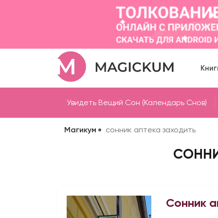
Книг
Увидеть Вещий Сон (Календарь Снов)
Магикум
сонник аптека заходить
СОННИ
Сонник а