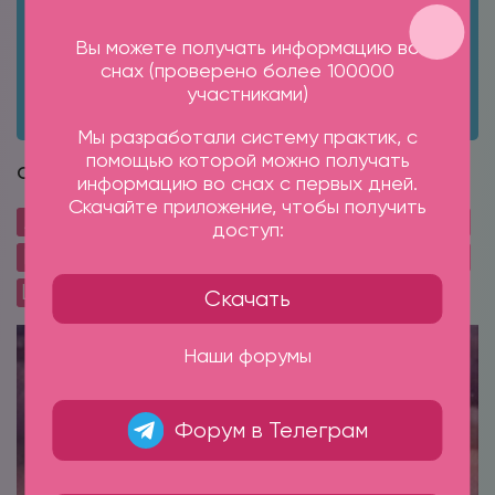
5 снов которые снятся к любви и замужеству
Вы можете получать информацию во
Вещие сны Как научиться их видеть
снах (проверено более 100000
участниками)
Голос во сне Сбывшийся сон
Мы разработали систему практик, с
помощью которой можно получать
Сонник Магикума
информацию во снах с первых дней.
Скачайте приложение, чтобы получить
А
Б
В
Г
Д
Е
Ж
З
И
К
Л
М
доступ:
Н
О
П
Р
С
Т
У
Ф
Х
Ц
Ч
Ш
Щ
Э
Ю
Я
Скачать
Наши форумы
Форум в Телеграм