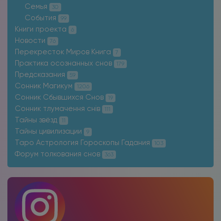
Семья
30
События
99
Книги проекта
6
Новости
76
Перекресток Миров Книга
7
Практика осознанных снов
179
Предсказания
59
Сонник Магикум
1206
Сонник Сбывшихся Снов
19
Сонник тлумачення снів
111
Тайны звёзд
11
Тайны цивилизации
9
Таро Астрология Гороскопы Гадания
103
Форум толкования снов
363