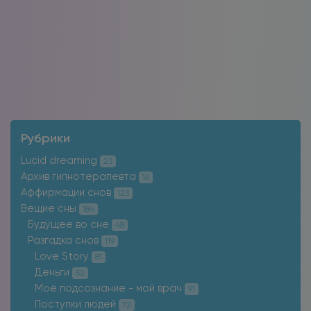
Рубрики
Lucid dreaming
23
Архив гипнотерапевта
16
Аффирмации снов
123
Вещие сны
184
Будущее во сне
48
Разгадка снов
119
Love Story
81
Деньги
52
Моё подсознание - мой врач
91
Поступки людей
72