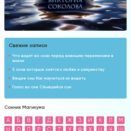
Свежие записи
Что видят во снах перед важными переменами в
жизни
5 снов которые снятся к любви и замужеству
Вещие сны Как научиться их видеть
Голос во сне Сбывшийся сон
Сонник Магикума
А
Б
В
Г
Д
Е
Ж
З
И
К
Л
М
Н
О
П
Р
С
Т
У
Ф
Х
Ц
Ч
Ш