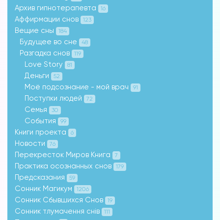
Архив гипнотерапевта
16
Аффирмации снов
123
Вещие сны
184
Будущее во сне
48
Разгадка снов
119
Love Story
81
Деньги
52
Моё подсознание - мой врач
91
Поступки людей
72
Семья
30
События
99
Книги проекта
6
Новости
76
Перекресток Миров Книга
7
Практика осознанных снов
179
Предсказания
59
Сонник Магикум
1206
Сонник Сбывшихся Снов
19
Сонник тлумачення снів
111