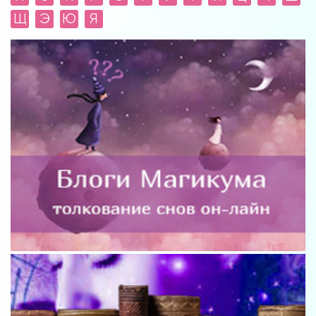
Щ
Э
Ю
Я