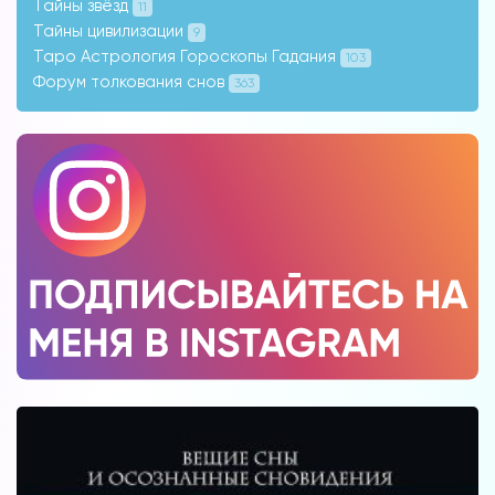
Тайны звёзд
11
Тайны цивилизации
9
Таро Астрология Гороскопы Гадания
103
Форум толкования снов
363