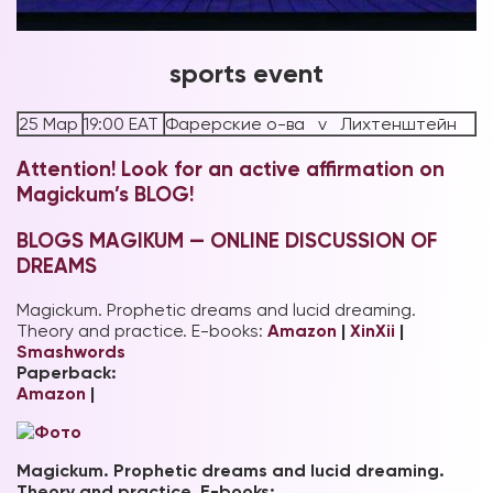
sports event
25 Мар
19:00 EAT
Фарерские о-ва v Лихтенштейн
Attention! Look for an active affirmation on
Magickum’s BLOG!
BLOGS MAGIKUM — ONLINE DISCUSSION OF
DREAMS
Magickum. Prophetic dreams and lucid dreaming.
Theory and practice. E-books:
Amazon
|
XinXii
|
Smashwords
Paperback:
Amazon
|
Magickum. Prophetic dreams and lucid dreaming.
Theory and practice.
E-books: