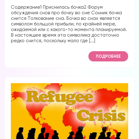
Содержание1 Приснилась бочка2 Форум
обсуждения снов про бочку во сне Сонник бочка
снится Толкование сна. Бочка во снах является
символом большой прибыли, по крайней мере,
ожидаемой или с какого-то момента планируемой.
В настоящее время эта символика достаточно
редко снится, поскольку мало где [...]
Вы можете получать информацию во
снах (проверено более 100000
ПОДРОБНЕЕ
участниками)
Мы разработали систему практик, с
помощью которой можно получать
информацию во снах с первых дней.
Скачайте приложение, чтобы получить
доступ:
Скачать
Наши форумы