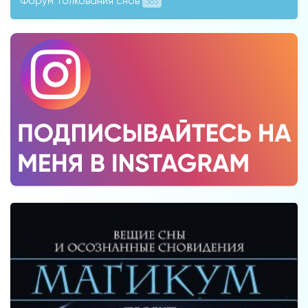
Форум толкования снов
363