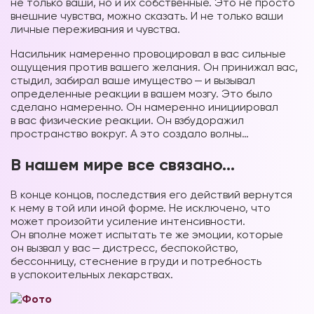
не только ваши, но и их собственные. Это не просто
внешние чувства, можно сказать. И не только ваши
личные переживания и чувства.
Насильник намеренно провоцировал в вас сильные
ощущения против вашего желания. Он принижал вас,
стыдил, забирал ваше имущество — и вызывал
определенные реакции в вашем мозгу. Это было
сделано намеренно. Он намеренно инициировал
в вас физические реакции. Он взбудоражил
пространство вокруг. А это создало волны…
В нашем мире все связано…
В конце концов, последствия его действий вернутся
к нему в той или иной форме. Не исключено, что
может произойти усиление интенсивности.
Он вполне может испытать те же эмоции, которые
он вызвал у вас — дистресс, беспокойство,
бессонницу, стеснение в груди и потребность
в успокоительных лекарствах.