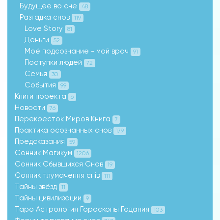
Будущее во сне
48
Разгадка снов
119
Love Story
81
Деньги
52
Моё подсознание - мой врач
91
Поступки людей
72
Семья
30
События
99
Книги проекта
6
Новости
76
Перекресток Миров Книга
7
Практика осознанных снов
179
Предсказания
59
Сонник Магикум
1206
Сонник Сбывшихся Снов
19
Сонник тлумачення снів
111
Тайны звёзд
11
Тайны цивилизации
9
Таро Астрология Гороскопы Гадания
103