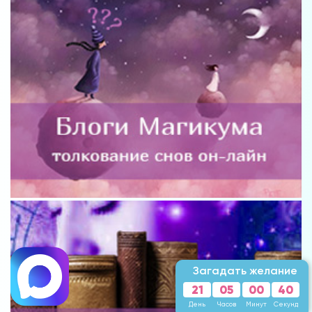
Загадать желание
21
05
00
38
День
Часов
Минут
Секунд