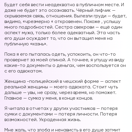
Будет себя вести неадекватно в публичном месте. И
даже не будет это осознавать. Чёрный лифчик —
скрываемая связь, отношения. Вылезли груди — будет,
видимо, «чрезмерно « откровенен. Похоже , услышу
много подробностей. Сестра свекрови — ещё один
аспект мужа, только более адекватный. Эта часть
его души осуждает то, что он вытащил меня на
публичную «казнь».
Пока я его пыталась одеть, успокоить, он что-то
провернет за моей спиной. А точнее, я упущу из виду
какие-то документы о деньгах, чем воспользуется он
с его адвокатом.
Женщина -полицейский в чешский форме — аспект
реальной женщины — моего адвоката. Стоит чуть
дальше — увы, не сразу, через время, но поможет.
Главное — сумка у меня, в конце концов.
Я читала в отчетах у других участников — потеря
сумки с документами — потеря личности. Потеря
возможностей. Украденная жизнь.
Мне жаль, что злоба и ненависть в его душе затмит