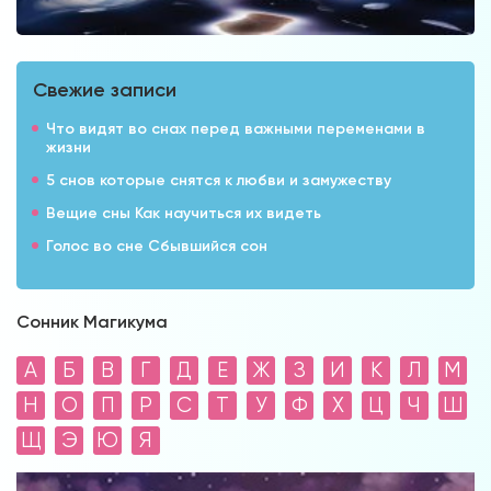
Свежие записи
Что видят во снах перед важными переменами в
жизни
5 снов которые снятся к любви и замужеству
Вещие сны Как научиться их видеть
Голос во сне Сбывшийся сон
Сонник Магикума
А
Б
В
Г
Д
Е
Ж
З
И
К
Л
М
Н
О
П
Р
С
Т
У
Ф
Х
Ц
Ч
Ш
Щ
Э
Ю
Я