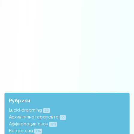
Рубрики
Lucid dreaming
23
Архив гипнотерапевта
16
Аффирмации снов
123
Вещие сны
184