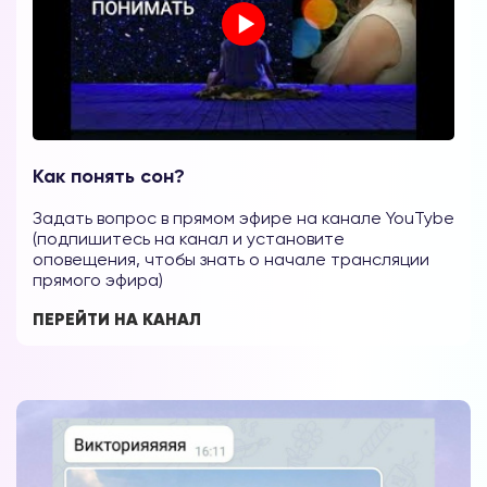
Как понять сон?
Задать вопрос в прямом эфире на канале YouTybe
Вы можете получать информацию во
(подпишитесь на канал и установите
снах (проверено более 100000
оповещения, чтобы знать о начале трансляции
участниками)
прямого эфира)
Мы разработали систему практик, с
ПЕРЕЙТИ НА КАНАЛ
помощью которой можно получать
информацию во снах с первых дней.
Скачайте приложение, чтобы получить
доступ:
Скачать