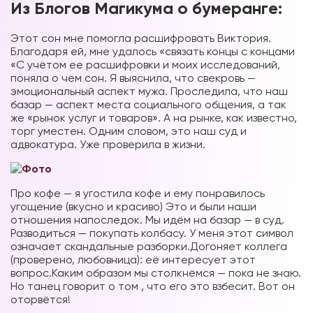
Из Блогов Магикума о бумеранге:
Этот сон мне помогла расшифровать Виктория.
Благодаря ей, мне удалось «связать концы с концами
«С учётом ее расшифровки и моих исследований,
поняла о чем сон. Я выяснила, что свекровь —
эмоциональный аспект мужа. Проследила, что наш
базар — аспект места социального общения, а так
же «рынок услуг и товаров». А на рынке, как известно,
торг уместен. Одним словом, это наш суд и
адвокатура. Уже проверила в жизни.
Про кофе — я угостила кофе и ему понравилось
угощение (вкусно и красиво) Это и были наши
отношения напоследок. Мы идём на базар — в суд.
Разводиться — покупать колбасу. У меня этот символ
означает скандальные разборки.Догоняет коллега
(проверено, любовница): её интересует этот
вопрос.Каким образом мы столкнёмся — пока не знаю.
Но танец говорит о том , что его это взбесит. Вот он
оторвётся!