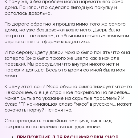
К тому же, я без проблем могла нарезать его сама
дома. Поняла, что сделала выгодную покупку и
осталась довольна.
По дороге обратно я прошла мимо того же самого
дома, но уже без девочки возле него. Дверь была
закрыта — не замком, а обычным ключевым замочком
черного цвета в форме квадратика.
И по серому цвету двери можно было понять что она
заперта (она была такого же цвета как в начале
поездки). Мы рассудили что внутри никого нет и
поехали дальше. Весь это время со мной была моя
мама.
К чему этот сон? Мясо обычно символизирует что-то
нехорошее, а ещё странное покрывало на верёвке…
может быть это указание на скрытые проблемы? И
буква “П” начинающая слово “мясо” в русском… может
означать порчу? Непонятно.
Сон проходил в спокойных эмоциях, лишь вид
покрывала на верёвке вызвал
удивление…
ПРИЛОЖЕНИЕ ДЛЯ РАСШИФРОВКИ СНОВ