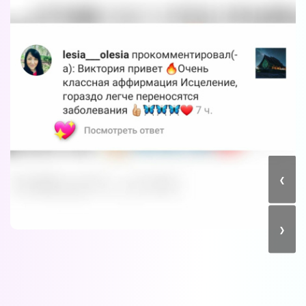
Вы можете получать информацию во
снах (проверено более 100000
участниками)
Мы разработали систему практик, с
‹
помощью которой можно получать
информацию во снах с первых дней.
Скачайте приложение, чтобы получить
доступ:
›
Скачать
Наши форумы