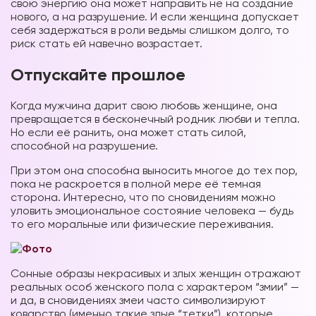
свою энергию она может направить не на создание
нового, а на разрушение. И если женщина допускает
себя задержаться в роли ведьмы слишком долго, то
риск стать ей навечно
возрастает.
Отпускайте прошлое
Когда мужчина дарит свою любовь женщине, она
превращается в бесконечный родник любви и тепла.
Но если её ранить, она может стать силой,
способной на разрушение.
При этом она способна выносить многое до тех пор,
пока не раскроется в полной мере её темная
сторона. Интересно, что по сновидениям можно
уловить эмоциональное состояние человека — будь
то его моральные или физические переживания.
Сонные образы некрасивых и злых женщин отражают
реальных особ женского пола с характером “змии” —
и да, в сновидениях змеи часто символизируют
коварство (именно такие злые “тетки”), которые