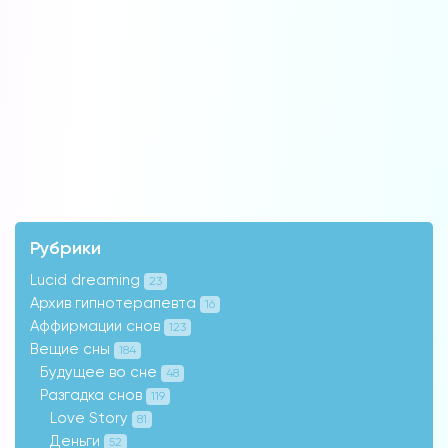
Рубрики
Lucid dreaming
23
Архив гипнотерапевта
16
Аффирмации снов
123
Вещие сны
184
Будущее во сне
48
Разгадка снов
119
Love Story
81
Деньги
52