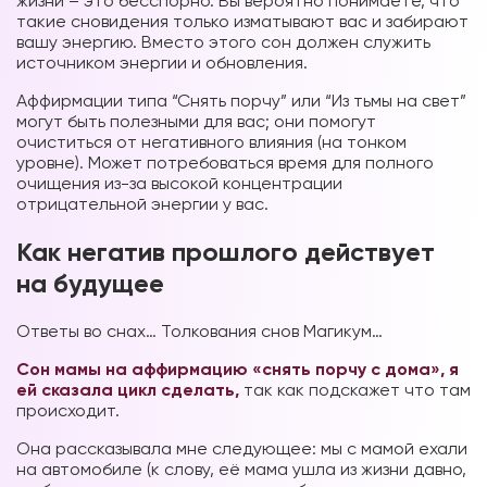
жизни – это бесспорно. Вы вероятно понимаете, что
такие сновидения только изматывают вас и забирают
вашу энергию. Вместо этого сон должен служить
источником энергии и обновления.
Аффирмации типа “Снять порчу” или “Из тьмы на свет”
могут быть полезными для вас; они помогут
очиститься от негативного влияния (на тонком
уровне). Может потребоваться время для полного
очищения из-за высокой концентрации
отрицательной энергии
у вас.
Как негатив прошлого действует
на будущее
Ответы во снах… Толкования снов Магикум…
Сон мамы на аффирмацию «снять порчу с дома», я
ей сказала цикл сделать,
так как подскажет что там
происходит.
Она рассказывала мне следующее: мы с мамой ехали
на автомобиле (к слову, её мама ушла из жизни давно,