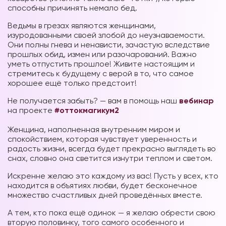
способны причинять немало бед.
Ведьмы в грезах являются женщинами,
изуродованными своей злобой до неузнаваемости.
Они полны гнева и ненависти, зачастую вследствие
прошлых обид, измен или разочарований. Важно
уметь отпустить прошлое! Живите настоящим и
стремитесь к будущему с верой в то, что самое
хорошее ещё только
предстоит!
Не получается забыть? — вам в помощь наш
вебинар
на проекте
#оттокмагикум2
⠀
Женщина, наполненная внутренним миром и
спокойствием, которая чувствует уверенность и
радость жизни, всегда будет прекрасно выглядеть во
снах, словно она светится изнутри теплом и светом.
Искренне желаю это каждому из вас! Пусть у всех, кто
находится в объятиях любви, будет бесконечное
множество счастливых дней проведённых вместе.
А тем, кто пока ещё одинок — я желаю обрести свою
вторую половинку, того самого особенного и