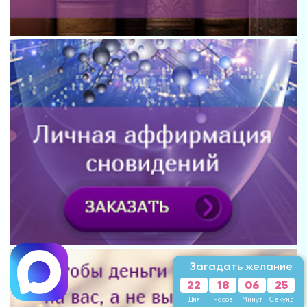
Загадать желание
22
18
06
23
Дня
Часов
Минут
Секунды