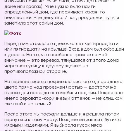
и обычно появляется во снах, чтобы дать совет о
доме или врагах). Мне нужно было найти
определённый дом, где проживает какая-то
неизвестная мне девушка. И вот, продолжая путь, я
заметила этот самый дом.
Перед ним стояла эта девочка лет четырнадцати
или пятнадцати на крыльце. Вход в дом был обращён
к дороге. Но то, что особенно привлекло моё
внимание — это верёвка, тянущаяся от этого дома
через всю улицу к другому зданию на
противоположной стороне.
На верёвке висело покрывало чистого однородного
цвета прямо над проезжей частью — достаточно
высоко для проезда автомобиля под ним. Покрывало
имело серовато-коричневый оттенок — не слишком
светлый и не темный.
После этого мы поехали дальше и я решила потом
вернуться к тому месту. Позднее мы зашли в бутик с
мясными изделиями. Я выбирала кусок мяса
достаточно продолжительное время; хотелось