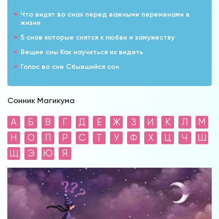
Что видят во снах перед важными переменами в
жизни
5 снов которые снятся к любви и замужеству
Вещие сны Как научиться их видеть
Голос во сне Сбывшийся сон
Сонник Магикума
А
Б
В
Г
Д
Е
Ж
З
И
К
Л
М
Н
О
П
Р
С
Т
У
Ф
Х
Ц
Ч
Ш
Щ
Э
Ю
Я