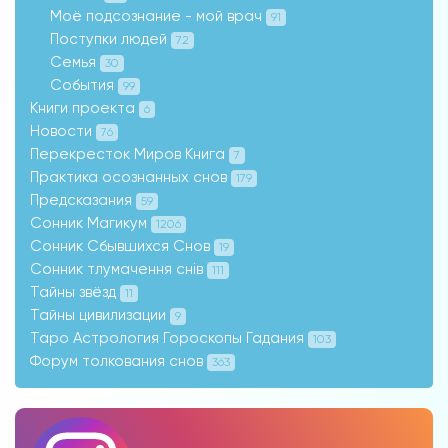
Моё подсознание - мой врач
91
Поступки людей
72
Семья
30
События
99
Книги проекта
6
Новости
76
Перекресток Миров Книга
7
Практика осознанных снов
179
Предсказания
59
Сонник Магикум
1206
Сонник Сбывшихся Снов
19
Сонник тлумачення снів
111
Тайны звёзд
11
Тайны цивилизации
9
Таро Астрология Гороскопы Гадания
103
Форум толкования снов
363