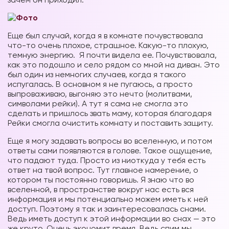
Еще был случай, когда я в комнате почувствовала
что-то очень плохое, страшное. Какую-то плохую,
темную энергию.
Я почти видела ее. Почувствовала,
как это подошло и село рядом со мной на диван. Это
был один из немногих случаев, когда я такого
испугалась. В основном я не пугаюсь, а просто
выпроваживаю, выгоняю это нечто (молитвами,
символами рейки). А тут я сама не смогла это
сделать и пришлось звать маму, которая благодаря
Рейки смогла очистить комнату и поставить защиту.
Еще я могу задавать вопросы во вселенную, и потом
ответы сами появляются в голове. Такое ощущение,
что падают туда. Просто из ниоткуда у тебя есть
ответ на твой вопрос. Тут главное намерение, о
котором ты постоянно говоришь. Я знаю что во
вселенной, в пространстве вокруг нас есть вся
информация и мы потенциально можем иметь к ней
доступ. Поэтому я так и заинтересовалась снами.
Ведь иметь доступ к этой информации во снах — это
же круто. Очень экономит время. Ведь спим мы