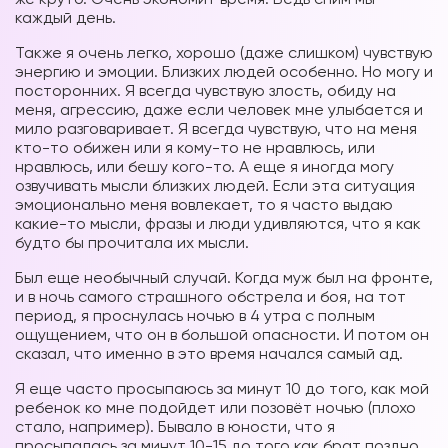
каждый день.
Также я очень легко, хорошо (даже слишком) чувствую
энергию и эмоции. Близких людей особенно. Но могу и
посторонних. Я всегда чувствую злость, обиду на
меня, агрессию, даже если человек мне улыбается и
мило разговаривает. Я всегда чувствую, что на меня
кто-то обижен или я кому-то не нравлюсь, или
нравлюсь, или бешу кого-то. А еще я иногда могу
озвучивать мысли близких людей. Если эта ситуация
эмоционально меня вовлекает, то я часто выдаю
какие-то мысли, фразы и люди удивляются, что я как
будто бы прочитала их мысли.
Был еще необычный случай. Когда муж был на фронте,
и в ночь самого страшного обстрела и боя, на тот
период, я проснулась ночью в 4 утра с полным
ощущением, что он в большой опасности. И потом он
сказал, что именно в это время начался самый ад.
Я еще часто просыпаюсь за минут 10 до того, как мой
ребенок ко мне подойдет или позовёт ночью (плохо
стало, например). Бывало в юности, что я
просыпалась за минут 10-15 до того как брат поздно