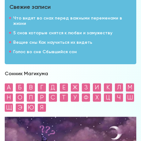
Свежие записи
Что видят во снах перед важными переменами в
жизни
5 снов которые снятся к любви и замужеству
Вещие сны Как научиться их видеть
Голос во сне Сбывшийся сон
Сонник Магикума
А
Б
В
Г
Д
Е
Ж
З
И
К
Л
М
Н
О
П
Р
С
Т
У
Ф
Х
Ц
Ч
Ш
Щ
Э
Ю
Я