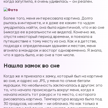
когда загуглила, я очень удивилась – он реален.
Более того, меня интересовала картина. Долго
рылась в интернете, и я даже ее каким-то чудом
умудрилась найти, она была идентичной, что и во сне
(никогда ее в реальности не видела). Конечно же,
спустя некоторый период времени, я поехала в
путешествие к тому месту из сна. Как и в детстве,
подходя к определенным зданиям и местам, меня
вгоняло в мандраж и восторг одновременно. Я знала,
что я здесь была, и во сне в том числе.
Нашла замок во сне
Когда же я приехала к замку, который был на картине
во сне, и адрес на JPS, у меня по спине бегали
мурашки. Но необычность заключалась в другом: это
то, что начало происходить вокруг меня, когда я
начала искать тот ракурс и то место, с которого
рисовалась картина. Температура воздуха была под
30 градусов, на небе – ни облачка. Но как только я