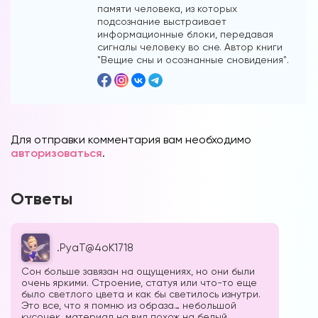
памяти человека, из которых
подсознание выстраивает
информационные блоки, передавая
сигналы человеку во сне. Автор книги
"Вещие сны и осознанные сновидения".
Вы можете получать информацию во
снах (проверено более 100000
участниками)
Для отправки комментария вам необходимо
авторизоваться
.
Мы разработали систему практик, с
помощью которой можно получать
Ответы
информацию во снах с первых дней.
Скачайте приложение, чтобы получить
доступ:
.PyaT@4oK1718
Скачать
Сон больше завязан на ощущениях, но они были
очень яркими. Строение, статуя или что-то еще
было светлого цвета и как бы светилось изнутри.
Это все, что я помню из образа… небольшой
Наши форумы
кусочек, материал на вид похож на белый