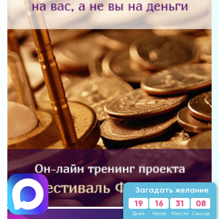
Загадать желание
19
16
31
06
Дней
Часов
Минута
Секунд