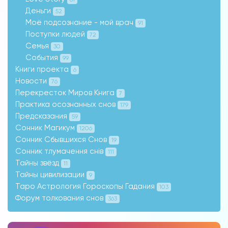
Деньги
52
Моё подсознание - мой врач
91
Поступки людей
72
Семья
30
События
99
Книги проекта
6
Новости
76
Перекресток Миров Книга
7
Практика осознанных снов
179
Предсказания
59
Сонник Магикум
1206
Сонник Сбывшихся Снов
19
Сонник тлумачення снів
111
Тайны звёзд
11
Тайны цивилизации
9
Таро Астрология Гороскопы Гадания
103
Форум толкования снов
363