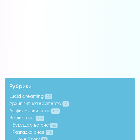
Рубрики
Lucid dreaming
23
Архив гипнотерапевта
16
Аффирмации снов
123
Вещие сны
184
Будущее во сне
48
Разгадка снов
119
Love Story
81