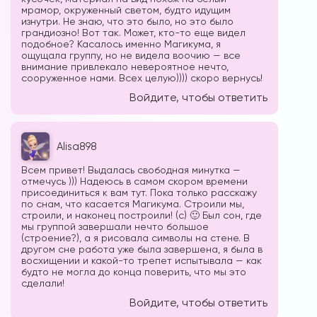
мрамор, окруженный светом, будто идущим
изнутри. Не знаю, что это было, но это было
грандиозно! Вот так. Может, кто-то еще видел
подобное? Касалось именно Магикума, я
ощущала группу, но не видела воочию — все
внимание привлекало невероятное нечто,
Форум в
сооруженное нами. Всех целую)))) скоро вернусь!
Телеграм
Войдите, чтобы ответить
Alisa898
Всем привет! Выдалась свободная минутка —
Форум на сайте
отмечусь ))) Надеюсь в самом скором времени
присоединиться к вам тут. Пока только расскажу
по снам, что касается Магикума. Строили мы,
строили, и наконец построили! (с) 🙂 Был сон, где
мы группой завершали нечто большое
(строение?), а я рисовала символы на стене. В
другом сне работа уже была завершена, я была в
восхищении и какой-то трепет испытывала — как
будто не могла до конца поверить, что мы это
сделали!
Войдите, чтобы ответить