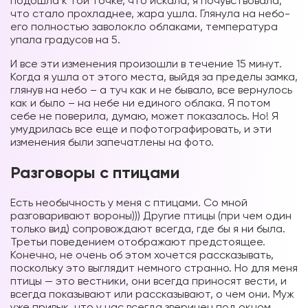
подошла к той точке, что искала, я почувствовала,
что стало прохладнее, жара ушла. Глянула на небо-
его полностью заволокло облаками, температура
упала градусов на 5.
И все эти изменения произошли в течение 15 минут.
Когда я ушла от этого места, выйдя за пределы замка,
глянув на небо – а туч как и не бывало, все вернулось
как и было – на небе ни единого облака. Я потом
себе не поверила, думаю, может показалось. Но! Я
умудрилась все еще и пофотографировать, и эти
изменения были запечатлены на фото.
Разговоры с птицами
Есть необычность у меня с птицами. Со мной
разговаривают вороны))) Другие птицы (при чем один
только вид) сопровождают всегда, где бы я ни была.
Третьи поведением отображают предстоящее.
Конечно, не очень об этом хочется рассказывать,
поскольку это выглядит немного странно. Но для меня
птицы — это вестники, они всегда приносят вести, и
всегда показывают или рассказывают, о чем они. Муж
уже привык, что у нас всегда зверинец под окном,